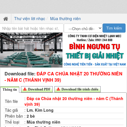
Thư viện lời nhạc
Mùa thường niên
Download file:
ĐÁP CA CHÚA NHẬT 20 THƯỜNG NIÊN
- NĂM C (THÁNH VỊNH 39)
Download PDF
Download file trình chiếu
Thông tin
:
Đáp ca Chúa nhật 20 thường niên - năm C (Thánh
Tên file
vịnh 39)
Tác giả
:
Lm. Kim Long
Phiên bản
:
2 bè
Thể loại
:
Mùa thường niên