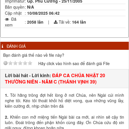
Imprimatur
:
Gp. Phú Cường - 25/11/2005
Bản quyền
:
N/A
Cập nhật
:
10/08/2025 06:42
Đã
:
2058 lần
|
Tải về:
164
lần
xem
ĐÁNH GIÁ
Bạn đánh giá thế nào về file này?
Hãy click vào hình sao để đánh giá File
Lời bài hát - Lời kinh:
ĐÁP CA CHÚA NHẬT 20
THƯỜNG NIÊN - NĂM C (THÁNH VỊNH 39)
1.
Tôi hằng trông đợi hết lòng ở nơi Chúa, nên Ngài cúi mình
nghe tôi. Kéo tôi thoát khỏi hố diệt vong, qua những vũng lầy,
kiên cường đi, nhịp chân trên đá
2.
Khiến con mở miệng tiến Ngài bài ca mới, ai nhìn sẽ cậy tin
luôn. Đoái trông đến phận khốn cùng đây. Ơn Chúa cứu độ xin
giải nguy, đừng khoan hoãn nữa.