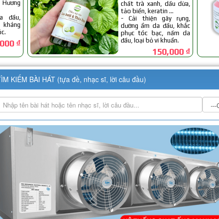
ÌM KIẾM BÀI HÁT (tựa đề, nhạc sĩ, lời câu đầu)