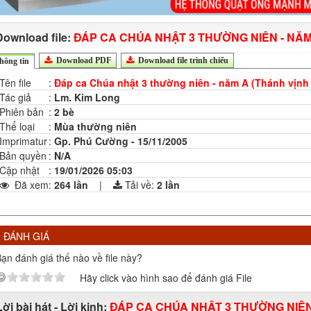
Download file:
ĐÁP CA CHÚA NHẬT 3 THƯỜNG NIÊN - NĂM 
Download PDF
Download file trình chiếu
hông tin
Tên file
:
Đáp ca Chúa nhật 3 thường niên - năm A (Thánh vịnh
Tác giả
:
Lm. Kim Long
Phiên bản
:
2 bè
Thể loại
:
Mùa thường niên
Imprimatur
:
Gp. Phú Cường - 15/11/2005
Bản quyền
:
N/A
Cập nhật
:
19/01/2026 05:03
Đã xem
:
264 lần
|
Tải về:
2
lần
ĐÁNH GIÁ
ạn đánh giá thế nào về file này?
Hãy click vào hình sao để đánh giá File
Lời bài hát - Lời kinh:
ĐÁP CA CHÚA NHẬT 3 THƯỜNG NIÊN 