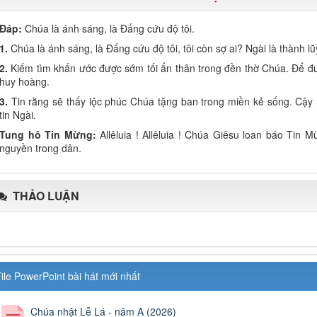
Đáp:
Chúa là ánh sáng, là Đấng cứu độ tôi.
1.
Chúa là ánh sáng, là Đấng cứu độ tôi, tôi còn sợ ai? Ngài là thành lũy
2.
Kiếm tìm khấn ước được sớm tối ẩn thân trong đền thờ Chúa. Để đ
huy hoàng.
3.
Tin rằng sẽ thấy lộc phúc Chúa tặng ban trong miền kẻ sống. Cậy
tin Ngài.
Tung hô Tin Mừng:
Allêluia ! Allêluia ! Chúa Giêsu loan báo Tin 
nguyền trong dân.
THẢO LUẬN
ile PowerPoint bài hát mới nhất
Chúa nhật Lễ Lá - năm A (2026)