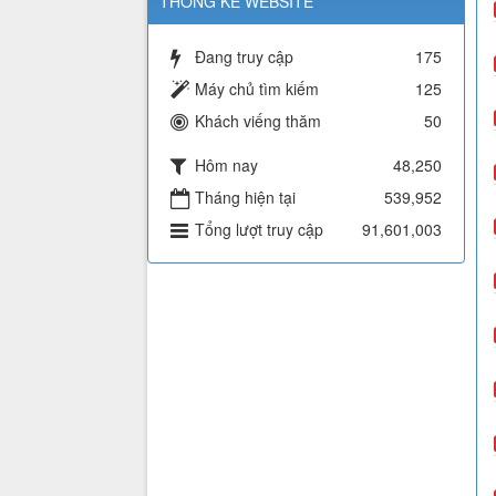
THỐNG KÊ WEBSITE
Đang truy cập
175
Máy chủ tìm kiếm
125
Khách viếng thăm
50
Hôm nay
48,250
Tháng hiện tại
539,952
Tổng lượt truy cập
91,601,003