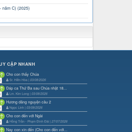
 - năm C) (2025)
UY CẬP NHANH
Cho con thấy Chúa
Sr. Hiền Hòa |
03/08/2026
Đáp ca Thứ Ba sau Chúa nhật 18...
Lm. Kim Long |
03/08/2026
Hương dâng nguyện cầu 2
Ngọc Linh |
03/08/2026
Cho con đến với Ngài
Hồng Trần - Phạm Đình Đài |
27/07/2026
Nay con xin đến (Cho con đến với...