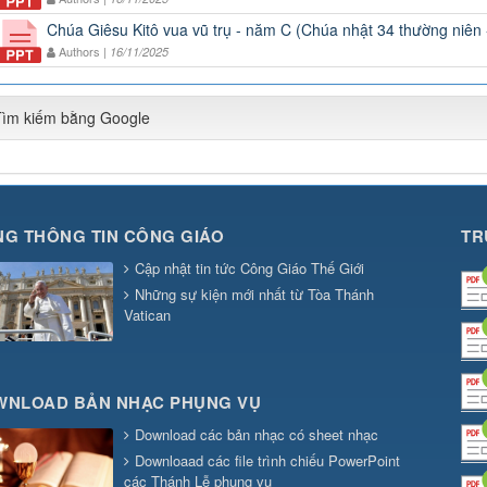
Chúa Giêsu Kitô vua vũ trụ - năm C (Chúa nhật 34 thường niên
Authors |
16/11/2025
Tìm kiếm bằng Google
G THÔNG TIN CÔNG GIÁO
TR
Cập nhật tin tức Công Giáo Thế Giới
Những sự kiện mới nhất từ Tòa Thánh
Vatican
WNLOAD BẢN NHẠC PHỤNG VỤ
Download các bản nhạc có sheet nhạc
Downloaad các file trình chiếu PowerPoint
các Thánh Lễ phụng vụ