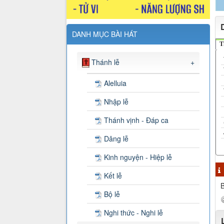
DANH MỤC BÀI HÁT
T
Thánh lễ
+
Alelluia
Nhập lễ
Thánh vịnh - Đáp ca
Dâng lễ
Kinh nguyện - Hiệp lễ
Kết lễ
B
Bộ lễ
Nghi thức - Nghi lễ