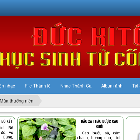
ện nhạc
File Thánh lễ
Nhạc Thánh Ca
Album ảnh
Tải 
Mùa thường niên