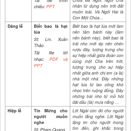
Tải file trình
nhân từ dựng nên trời đất
chiếu:
PPT
muôn loài. Và
N
gôi
Hai là
Con Một Chúa
…
Dâng lễ
Biết bao là hạt
Biết bao là hạt lúa mới làm
lúa
nên tấm bánh này (làm
nên bánh này), biết bao là
St:
Lm. Xuân
trái nho mới ép nên chén
Thảo
rượu đây, tượng trưng cho
Tải file lời
sự hiệp nhất giữa đoàn con
nhạc:
PDF và
cùng một Cha trên trời,
PPT
tượng trưng cho sự hiệp
nhất giữa anh chị em (a là)
nhà một nhà. Đây những
hạt lúa từ lao công khó
nhọc trên ruộng đồng. Đây
những trái nho từ mồ hôi
dãi dầu (là) mưa nắng …
Hiệp lễ
Tin Mừng cho
Lời Ngài còn đó cho người
người muốn
muốn lắng nghe. Lời Ngài
nghe
lặng im cho người mong
tìm đến, ghi khắc trong
St: Phạm Quang