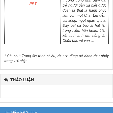
PPT
Để người gần xa biết được
đoàn ta thật là hạnh phúc
làm con một Cha. Êm đềm
vui sống, ngọt ngào vị tha.
Đây bài ca bác ái hát lên
trong niềm hân hoan. Liên
kết tình anh em hồng ân
Chúa ban vô vàn …
* Ghi chú: Trong file trình chiếu, dấu "
/
" dùng để đánh dấu nhảy
trong 1/4 nhịp.
THẢO LUẬN
Tìm kiếm bởi Google