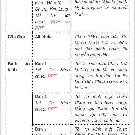
tôi còn sợ ai? Ngài là thành
niên - Năm A
)
lũy bảo vệ tôi, tôi còn phải
St:
Lm. Kim Long
lo gì …
Tải file lời
nhạc:
PDF và
PP
T
Câu đáp
Alllêluia
Chúa Giêsu loan báo Tin
Mừng Nước Trời và chữa
mọi thứ bệnh hoạn tật
nguyền trong dân.
Kinh tin
Bản 1
Tôi tin kính Đức Chúa Trời
kính
Tải file trình
là Cha phép tắc vô cùng
dựng lên trời đất. Tôi tin
chiếu:
PPT
kính Đức Chúa
Giêsu Kitô
là Con ....
Bản 2
Tôi tin kính một Thiên
Tải file trình
Chúa là Cha toàn năng,
Đấng tạo thành trời đất
chiếu:
PPT
muôn vật hữu hình và
vô
hình. Tôi tin kính một
...
Bản 3
Tôi tin kính một Thiên
Chúa Ba Ngôi, Ngôi Cha