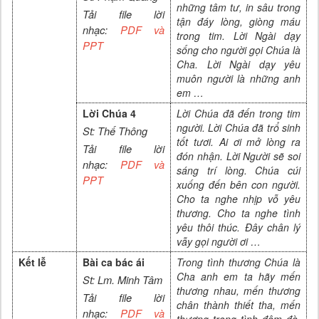
những tâm tư, in sâu trong
Tải file lời
tận đáy lòng, giòng máu
nhạc:
PDF và
trong tim. Lời Ngài dạy
PPT
sống cho người gọi Chúa là
Cha. Lời Ngài dạy yêu
muôn người là những anh
em …
Lời Chúa 4
Lời Chúa đã đến trong tim
người. Lời Chúa đã trổ sinh
St: Thế Thông
tốt tươi. Ai ơi mở lòng ra
Tải file lời
đón nhận. Lời Người sẽ soi
nhạc:
PDF và
sáng trí lòng. Chúa cúi
PPT
xuống đến bên con người.
Cho ta nghe nhịp vỗ yêu
thương. Cho ta nghe tình
yêu thôi thúc. Đây chân lý
vẫy gọi người ơi …
Kết lễ
Bài ca bác ái
Trong tình thương Chúa là
Cha anh em ta hãy mến
St: Lm. Minh Tâm
thương nhau, mến thương
Tải file lời
chân thành thiết tha, mến
nhạc:
PDF và
thương trong tình đậm đà.