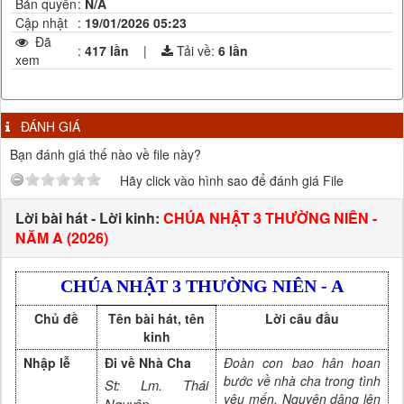
Bản quyền
:
N/A
Cập nhật
:
19/01/2026 05:23
Đã
:
417 lần
|
Tải về:
6
lần
xem
ĐÁNH GIÁ
Bạn đánh giá thế nào về file này?
Hãy click vào hình sao để đánh giá File
Lời bài hát - Lời kinh:
CHÚA NHẬT 3 THƯỜNG NIÊN -
NĂM A (2026)
CHÚA NHẬT 3 THƯỜNG NIÊN - A
Chủ đề
Tên bài hát, tên
Lời câu đầu
kinh
Nhập lễ
Đi về Nhà Cha
Đoàn con bao hân hoan
bước về nhà cha trong tình
St: Lm. Thái
yêu mến. Nguyện dâng lên
Nguyên