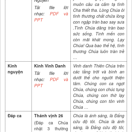
muôn câu ca cảm tạ tình
Tải file lời
Cha thiết tha. Lòng Chúa ôi
nhạc:
PDF và
tình thương chất chứa lòng
PP
T
con ngập tràn bao say sưa
.Tình Chúa dâng tràn bao
sức sống. Tình mến con
còn mãi khát mong. Lạy
Chúa! Qua bao thế hệ, tình
thương Chúa luôn tràn trề
…
Kinh
Kinh Vinh Danh
Vinh danh Thiên Chúa trên
nguyện
các tầng trời và bình an
Tải file lời
dưới thế cho người thiện
nhạc:
PDF và
tâm. Chúng con ca ngợi
PPT
Chúa, chúng con chúc tụng
Chúa, chúng con thờ lạy
Chúa, chúng con tôn vinh
Chúa …
Đáp ca
Thánh vịnh 26
Chúa là ánh sáng, là Đấng
cứu độ tôi. Chúa là ánh
(
Đáp ca Chúa
sáng, là Đấng cứu độ tôi,
nhật 3 thường