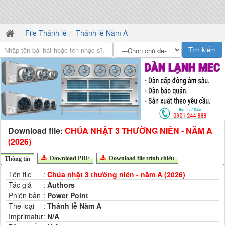
File Thánh lễ
Thánh lễ Năm A
Download file:
CHÚA NHẬT 3 THƯỜNG NIÊN - NĂM A
(2026)
Download PDF
Download file trình chiếu
Thông tin
Tên file
:
Chúa nhật 3 thường niên - năm A (2026)
Tác giả
:
Authors
Phiên bản
:
Power Point
Thể loại
:
Thánh lễ Năm A
Imprimatur
:
N/A