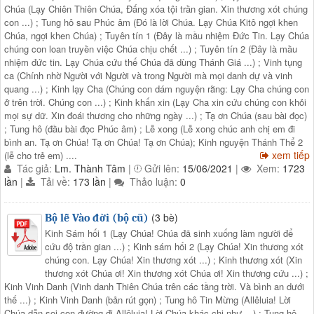
Chúa (Lạy Chiên Thiên Chúa, Đấng xóa tội trần gian. Xin thương xót chúng
con ...) ; Tung hô sau Phúc âm (Đó là lời Chúa. Lạy Chúa Kitô ngợi khen
Chúa, ngợi khen Chúa) ; Tuyên tín 1 (Đây là mầu nhiệm Đức Tin. Lạy Chúa
chúng con loan truyền việc Chúa chịu chết ...) ; Tuyên tín 2 (Đây là mầu
nhiệm đức tin. Lạy Chúa cứu thế Chúa đã dùng Thánh Giá ...) ; Vinh tụng
ca (Chính nhờ Người với Người và trong Người mà mọi danh dự và vinh
quang ...) ; Kinh lạy Cha (Chúng con dám nguyện rằng: Lạy Cha chúng con
ở trên trời. Chúng con ...) ; Kinh khấn xin (Lạy Cha xin cứu chúng con khỏi
mọi sự dữ. Xin đoái thương cho những ngày ...) ; Tạ ơn Chúa (sau bài đọc)
; Tung hô (đầu bài đọc Phúc âm) ; Lễ xong (Lễ xong chúc anh chị em đi
bình an. Tạ ơn Chúa! Tạ ơn Chúa! Tạ ơn Chúa); Kinh nguyện Thánh Thể 2
xem tiếp
(lễ cho trẻ em) ....
Tác giả:
Lm. Thành Tâm
|
Gửi lên:
15/06/2021
|
Xem:
1723
lần
|
Tải về:
173 lần
|
Thảo luận:
0
(3 bè)
Bộ lễ Vào đời (bộ cũ)
Kinh Sám hối 1 (Lạy Chúa! Chúa đã sinh xuống làm người để
cứu độ trần gian ...) ; Kinh sám hối 2 (Lạy Chúa! Xin thương xót
chúng con. Lạy Chúa! Xin thương xót ...) ; Kinh thương xót (Xin
thương xót Chúa ơi! Xin thương xót Chúa ơi! Xin thương cứu ...) ;
Kinh Vinh Danh (Vinh danh Thiên Chúa trên các tầng trời. Và bình an dưới
thế ...) ; Kinh Vinh Danh (bản rút gọn) ; Tung hô Tin Mừng (Allêluia! Lời
Chúa dẫn soi con đường đi Allêluia! Lời Chúa khác chi như ...) ; Tung hô