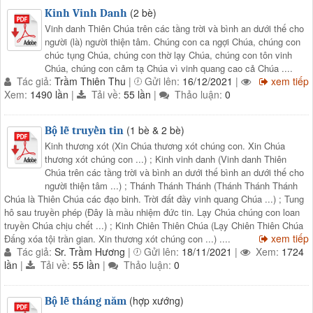
(2 bè)
Kinh Vinh Danh
Vinh danh Thiên Chúa trên các tầng trời và bình an dưới thế cho
người (là) người thiện tâm. Chúng con ca ngợi Chúa, chúng con
chúc tụng Chúa, chúng con thờ lạy Chúa, chúng con tôn vinh
Chúa, chúng con cảm tạ Chúa vì vinh quang cao cả Chúa ....
Tác giả:
Trầm Thiên Thu
|
Gửi lên:
16/12/2021
|
xem tiếp
Xem:
1490 lần
|
Tải về:
55 lần
|
Thảo luận:
0
(1 bè & 2 bè)
Bộ lễ truyền tin
Kinh thương xót (Xin Chúa thương xót chúng con. Xin Chúa
thương xót chúng con ...) ; Kinh vinh danh (Vinh danh Thiên
Chúa trên các tầng trời và bình an dưới thế bình an dưới thế cho
người thiện tâm ...) ; Thánh Thánh Thánh (Thánh Thánh Thánh
Chúa là Thiên Chúa các đạo binh. Trời đất đầy vinh quang Chúa ...) ; Tung
hô sau truyền phép (Đây là mầu nhiệm đức tin. Lạy Chúa chúng con loan
truyền Chúa chịu chết ...) ; Kinh Chiên Thiên Chúa (Lạy Chiên Thiên Chúa
xem tiếp
Đấng xóa tội trần gian. Xin thương xót chúng con ...) ....
Tác giả:
Sr. Trầm Hương
|
Gửi lên:
18/11/2021
|
Xem:
1724
lần
|
Tải về:
55 lần
|
Thảo luận:
0
(hợp xướng)
Bộ lễ tháng năm