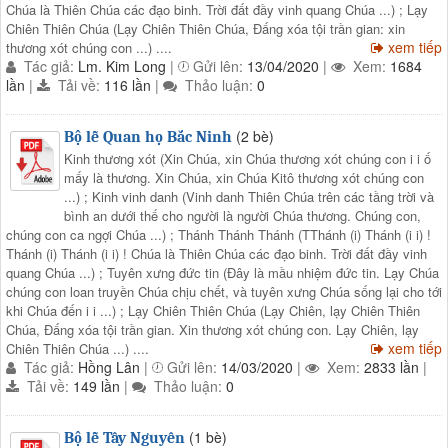
Chúa là Thiên Chúa các đạo binh. Trời đất đầy vinh quang Chúa ...) ; Lạy
Chiên Thiên Chúa (Lạy Chiên Thiên Chúa, Đấng xóa tội trần gian: xin
xem tiếp
thương xót chúng con ...) ....
Tác giả:
Lm. Kim Long
|
Gửi lên:
13/04/2020
|
Xem:
1684
lần
|
Tải về:
116 lần
|
Thảo luận:
0
(2 bè)
Bộ lễ Quan họ Bắc Ninh
Kinh thương xót (Xin Chúa, xin Chúa thương xót chúng con i i ố
mấy là thương. Xin Chúa, xin Chúa Kitô thương xót chúng con
...) ; Kinh vinh danh (Vinh danh Thiên Chúa trên các tầng trời và
bình an dưới thế cho người là người Chúa thương. Chúng con,
chúng con ca ngợi Chúa ...) ; Thánh Thánh Thánh (TThánh (i) Thánh (i i) !
Thánh (i) Thánh (i i) ! Chúa là Thiên Chúa các đạo binh. Trời đất đầy vinh
quang Chúa ...) ; Tuyên xưng đức tin (Đây là mầu nhiệm đức tin. Lạy Chúa
chúng con loan truyền Chúa chịu chết, và tuyên xưng Chúa sống lại cho tới
khi Chúa đến i i ...) ; Lạy Chiên Thiên Chúa (Lạy Chiên, lạy Chiên Thiên
Chúa, Đấng xóa tội trần gian. Xin thương xót chúng con. Lạy Chiên, lạy
xem tiếp
Chiên Thiên Chúa ...) ....
Tác giả:
Hồng Lân
|
Gửi lên:
14/03/2020
|
Xem:
2833 lần
|
Tải về:
149 lần
|
Thảo luận:
0
(1 bè)
Bộ lễ Tây Nguyên