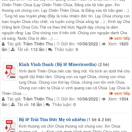
Chiên Thiên Chúa (Lạy Chiên Thiên Chúa, Đấng xóa tội trần gian. Xin
thương xót chúng con. Lạy Chiên Thiên Chúa, là Đấng xóa tội trần gian ...)
; Tung hô sau truyền phép (Đây là mầu nhiệm đức tin. Lạy Chúa chúng con
loan truyền Chúa chịu chết, và tuyên xưng Chúa sống lại ...) ; Kinh lạy Cha
(Vâng lệnh Chúa Cứu Thế và theo thể thức Người dạy chúng ta dám
nguyện rằng: Lạy Cha chúng con ở trên trời. Chúng con nguyện danh Cha
xem tiếp
cả sáng. Nước Cha trị đến ...) ....
Tác giả:
Trầm Thiên Thu
|
Gửi lên:
10/06/2022
|
Xem:
1820
lần
|
Tải về:
112 lần
|
Thảo luận:
0
(2 bè)
Kinh Vinh Danh (Bộ lễ Misericordia)
Vinh danh Thiên Chúa trên các tầng trời. Và bình an dưới thế cho
người (là) thiện tâm. Chúng con ca ngợi Chúa, chúng con chúc
tụng Chúa. Chúng con thờ lạy Chúa, chúng con tôn vinh Chúa.
Chúng con cảm tạ Chúa vì vinh quang cao cả Chúa. Lạy Chúa là
xem tiếp
Thiên Chúa ....
Tác giả:
Trầm Thiên Thu
|
Gửi lên:
10/06/2022
|
Xem:
1504
lần
|
Tải về:
16 lần
|
Thảo luận:
0
(1 bè & 2 bè)
Bộ lễ Trái Tim Đức Mẹ vô nhiễm
Kinh thương xót (Xin Chúa thương xót chúng con. Xin Chúa
thương xót ...) ; Kinh vinh danh (Vinh danh Thiên Chúa trên các