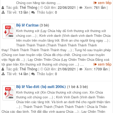
xem tiếp
Chúng con hằng tán dương ....
Tác giả:
Thế Thông
|
Gửi lên:
22/06/2021
|
Xem:
761 lần
|
Tải về:
13 lần
|
Thảo luận:
0
(3 bè)
Bộ lễ Caritas
Kinh thương xót (Lạy Chúa hãy dủ tình thương xót thương xót
chúng con ...) ; Kinh vinh danh (Vinh danh vinh danh Thiên Chúa
trên muôn trên muôn tầng trời. Bình an cho người lòng ngay ...) ;
Thánh Thánh Thánh (Thánh Thánh Thánh Thánh Thánh
thay! Thánh Thánh Thánh Thánh Thánh thay ...) ; Tung hô sau truyền phép
(Chúng con loan truyền việc Chúa đã chịu chết. Chúng con loan truyền
việc Ngài đã ...) ; Lạy Chiên Thiên Chúa (Lạy Chiên Thiên Chúa Đấng xoá
xem tiếp
tội gian trần Xin thương xót thương xót chúng con ...) ....
Tác giả:
Thế Thông
|
Gửi lên:
21/06/2021
|
Xem:
1709 lần
|
Tải về:
14 lần
|
Thảo luận:
0
(1 bè & 3 bè)
Bộ lễ Vào đời (bộ mới 2006)
Kinh thương xót (Xin Chúa thương xót chúng con. Xin Chúa
thương xót chúng con ...) ; Kinh Vinh Danh (Vinh danh Thiên
Chúa trên các tầng trời. Và bình an dưới thế cho người thiện tâm
...) ; Thánh Thánh Thánh (Thánh Thánh Thánh ! Chúa là Thiên
Chúa các đạo binh. Trời đất đầy vinh quang Chúa ...) ; Lạy Chiên Thiên