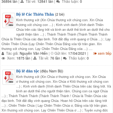
36894 lần
|
Tải về:
12841 lần
|
Thảo luận:
0
(2 bè)
Bộ lễ Các Thiên Thần
Kinh thương xót (Xin Chúa thương xót chúng con. Xin Chúa
thương xót chúng con ...) ; Kinh vinh danh (Vinh danh Thiên
Chúa trên các tầng trời và bình an dưới thế bình an dưới thế cho
người thiện tâm ...) ; Thánh Thánh Thánh (Thánh Thánh Thánh
Chúa là Thiên Chúa các đạo binh. Trời đất đầy vinh quang ơ Chúa ...) ; Lạy
Chiên Thiên Chúa (Lạy Chiên Thiên Chúa Đấng xóa tội trần gian. Xin
thương xót chúng con. Lạy Chiên Thiên Chúa Đấng xóa ...) ....
Tác giả:
Nguyễn Văn Hiển
|
Gửi lên:
17/04/2021
|
xem tiếp
Xem:
1875 lần
|
Tải về:
76 lần
|
Thảo luận:
0
(điệu Nam Bộ)
Bộ lễ dân tộc
Kinh thương xót (Xin Chúa ơ thương xót chúng con. Xin Chúa
ơ thương xót chúng con. Xin Chúa ơ Kitô thương xót chúng con
...) ; Kinh vinh danh (Vinh danh Thiên Chúa trên các tầng trời. Và
bình an dưới thế cho người thiện tâm. Chúng con ca ngợi Chúa
...) ; Thánh Thánh Thánh (Thánh Thánh Thánh ! Chúa là Thiên Chúa các
đạo binh. Trời đất đầy vinh quang Chúa. Hoan hô Chúa trên các tầng trời
...) ; Chiên Thiên Chúa ( Lạy Chiên Thiên Chúa ơ, Đấng xóa tội trần gian.
Xin thương xót chúng con. Lạy Chiên Thiên Chúa ơ ...) ; Tuyên xưng đức