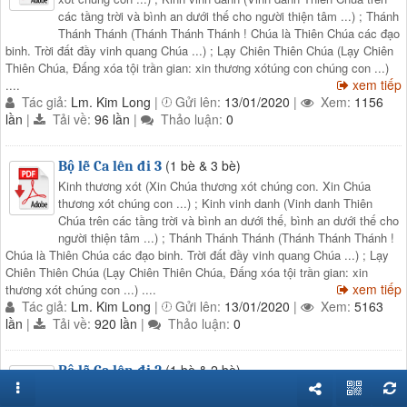
các tầng trời và bình an dưới thế cho người thiện tâm ...) ; Thánh
Thánh Thánh (Thánh Thánh Thánh ! Chúa là Thiên Chúa các đạo
binh. Trời đất đầy vinh quang Chúa ...) ; Lạy Chiên Thiên Chúa (Lạy Chiên
Thiên Chúa, Đấng xóa tội trần gian: xin thương xótúng con chúng con ...)
xem tiếp
....
Tác giả:
Lm. Kim Long
|
Gửi lên:
13/01/2020
|
Xem:
1156
lần
|
Tải về:
96 lần
|
Thảo luận:
0
(1 bè & 3 bè)
Bộ lễ Ca lên đi 3
Kinh thương xót (Xin Chúa thương xót chúng con. Xin Chúa
thương xót chúng con ...) ; Kinh vinh danh (Vinh danh Thiên
Chúa trên các tầng trời và bình an dưới thế, bình an dưới thế cho
người thiện tâm ...) ; Thánh Thánh Thánh (Thánh Thánh Thánh !
Chúa là Thiên Chúa các đạo binh. Trời đất đầy vinh quang Chúa ...) ; Lạy
Chiên Thiên Chúa (Lạy Chiên Thiên Chúa, Đấng xóa tội trần gian: xin
xem tiếp
thương xót chúng con ...) ....
Tác giả:
Lm. Kim Long
|
Gửi lên:
13/01/2020
|
Xem:
5163
lần
|
Tải về:
920 lần
|
Thảo luận:
0
(1 bè & 2 bè)
Bộ lễ Ca lên đi 2
Kinh thương xót (Xin Chúa thương xót chúng con. Xin Chúa