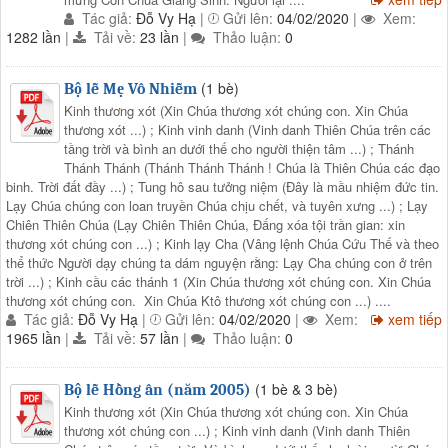
Tác giả:
Đỗ Vy Hạ
|
Gửi lên:
04/02/2020
|
Xem:
1282 lần
|
Tải về:
23 lần
|
Thảo luận:
0
(1 bè)
Bộ lễ Mẹ Vô Nhiễm
Kinh thương xót (Xin Chúa thương xót chúng con. Xin Chúa
thương xót ...) ; Kinh vinh danh (Vinh danh Thiên Chúa trên các
tầng trời và bình an dưới thế cho người thiện tâm ...) ; Thánh
Thánh Thánh (Thánh Thánh Thánh ! Chúa là Thiên Chúa các đạo
binh. Trời đất đầy ...) ; Tung hô sau tưởng niệm (Đây là mầu nhiệm đức tin.
Lạy Chúa chúng con loan truyền Chúa chịu chết, và tuyên xưng ...) ; Lạy
Chiên Thiên Chúa (Lạy Chiên Thiên Chúa, Đấng xóa tội trần gian: xin
thương xót chúng con ...) ; Kinh lạy Cha (Vâng lệnh Chúa Cứu Thế và theo
thể thức Người dạy chúng ta dám nguyện rằng: Lạy Cha chúng con ở trên
trời ...) ; Kinh cầu các thánh 1 (Xin Chúa thương xót chúng con. Xin Chúa
thương xót chúng con. Xin Chúa Ktô thương xót chúng con ...) ....
Tác giả:
Đỗ Vy Hạ
|
Gửi lên:
04/02/2020
|
Xem:
xem tiếp
1965 lần
|
Tải về:
57 lần
|
Thảo luận:
0
(1 bè & 3 bè)
Bộ lễ Hồng ân (năm 2005)
Kinh thương xót (Xin Chúa thương xót chúng con. Xin Chúa
thương xót chúng con ...) ; Kinh vinh danh (Vinh danh Thiên