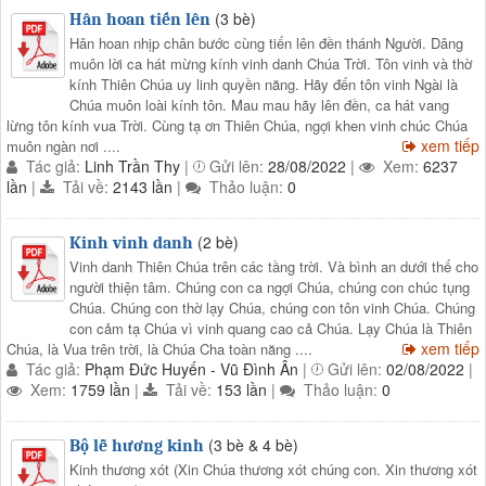
(3 bè)
Hân hoan tiến lên
Hân hoan nhịp chân bước cùng tiến lên đền thánh Người. Dâng
muôn lời ca hát mừng kính vinh danh Chúa Trời. Tôn vinh và thờ
kính Thiên Chúa uy linh quyền năng. Hãy đến tôn vinh Ngài là
Chúa muôn loài kính tôn. Mau mau hãy lên đền, ca hát vang
lừng tôn kính vua Trời. Cùng tạ ơn Thiên Chúa, ngợi khen vinh chúc Chúa
xem tiếp
muôn ngàn nơi ....
Tác giả:
Linh Trần Thy
|
Gửi lên:
28/08/2022
|
Xem:
6237
lần
|
Tải về:
2143 lần
|
Thảo luận:
0
(2 bè)
Kinh vinh danh
Vinh danh Thiên Chúa trên các tầng trời. Và bình an dưới thế cho
người thiện tâm. Chúng con ca ngợi Chúa, chúng con chúc tụng
Chúa. Chúng con thờ lạy Chúa, chúng con tôn vinh Chúa. Chúng
con cảm tạ Chúa vì vinh quang cao cả Chúa. Lạy Chúa là Thiên
xem tiếp
Chúa, là Vua trên trời, là Chúa Cha toàn năng ....
Tác giả:
Phạm Đức Huyến - Vũ Đình Ân
|
Gửi lên:
02/08/2022
|
Xem:
1759 lần
|
Tải về:
153 lần
|
Thảo luận:
0
(3 bè & 4 bè)
Bộ lễ hương kinh
Kinh thương xót (Xin Chúa thương xót chúng con. Xin thương xót