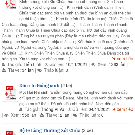
Kinh thương xót (Xin Chúa thương xót chúng con. Xin Chúa
thương xót chúng con ...) ; Kinh vinh danh (Vinh danh Thiên
Chúa trên các tầng trời và bình an dưới thế bình an dưới thế cho
người thiện tâm ...) ; Kinh tin kính (Tôi tin kính một Thiên Chúa là
Cha toàn năng. Đấng tạo thành trời đất ...) ; Thánh Thánh Thánh (Thánh
Thánh Thánh Chúa là Thiên Chúa các đạo binh. Trời đất đầy vinh quang
Chúa ...) ; Tung hô sau truyền phép (Đây là mầu nhiệm đức tin. Lạy Chúa
chúng con loan truyền Chúa chịu chết ...) ; Kết thúc kinh lễ quy (Chính nhờ
Người, với Người và trong Người, mà mọi danh dự và vinh quang đều quy
về Chúa ...); Kinh Chiên Thiên Chúa (Lạy Chiên Thiên Chúa Đấng xóa tội
xem tiếp
trần gian. Xin thương xót chúng con ...) ....
Tác giả:
Tiến Linh
|
Gửi lên:
10/11/2021
|
Xem:
1263 lần
|
Tải về:
34 lần
|
Thảo luận:
0
(2 bè)
Dấu chỉ Giáng sinh
Một Hài Nhi sinh ra nằm trong máng cỏ nghèo hèn đã nên dấu
chỉ gọi mục đồng tìm tới Belem. Một bài kinh vinh danh với muôn
giọng ca sứ thần. Đã nên dấu chỉ nhận biết Noel đến gần ....
Tác giả:
Thông Vi Vu
|
Gửi lên:
04/11/2021
xem tiếp
|
Xem:
558 lần
|
Tải về:
2 lần
|
Thảo luận:
0
(2 bè)
Bộ lễ Lòng Thương Xót Chúa