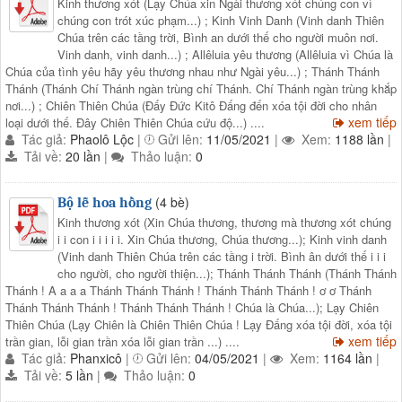
Kinh thương xót (Lạy Chúa xin Ngài thương xót chúng con vì
chúng con trót xúc phạm...) ; Kinh Vinh Danh (Vinh danh Thiên
Chúa trên các tầng trời, Bình an dưới thế cho người muôn nơi.
Vinh danh, vinh danh...) ; Allêluia yêu thương (Allêluia vì Chúa là
Chúa của tình yêu hãy yêu thương nhau như Ngài yêu...) ; Thánh Thánh
Thánh (Thánh Chí Thánh ngàn trùng chí Thánh. Chí Thánh ngàn trùng khắp
nơi...) ; Chiên Thiên Chúa (Đấy Đức Kitô Đấng đến xóa tội đời cho nhân
xem tiếp
loại dưới thế. Đây Chiên Thiên Chúa cứu độ...) ....
Tác giả:
Phaolô Lộc
|
Gửi lên:
11/05/2021
|
Xem:
1188 lần
|
Tải về:
20 lần
|
Thảo luận:
0
(4 bè)
Bộ lễ hoa hồng
Kinh thương xót (Xin Chúa thương, thương mà thương xót chúng
i i con i i i i i. Xin Chúa thương, Chúa thương...); Kinh vinh danh
(Vinh danh Thiên Chúa trên các tầng i trời. Bình ân dưới thế i i i
cho người, cho người thiện...); Thánh Thánh Thánh (Thánh Thánh
Thánh ! A a a a Thánh Thánh Thánh ! Thánh Thánh Thánh ! ơ ơ Thánh
Thánh Thánh Thánh ! Thánh Thánh Thánh ! Chúa là Chúa...); Lạy Chiên
Thiên Chúa (Lạy Chiên là Chiên Thiên Chúa ! Lạy Đấng xóa tội đời, xóa tội
xem tiếp
trần gian, lỗi gian trần xóa lỗi gian trần ...) ....
Tác giả:
Phanxicô
|
Gửi lên:
04/05/2021
|
Xem:
1164 lần
|
Tải về:
5 lần
|
Thảo luận:
0