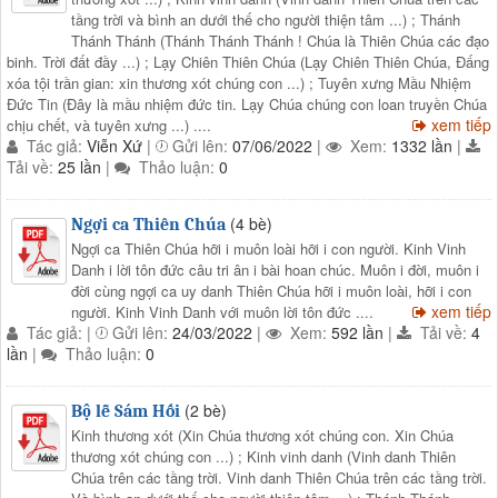
tầng trời và bình an dưới thế cho người thiện tâm ...) ; Thánh
Thánh Thánh (Thánh Thánh Thánh ! Chúa là Thiên Chúa các đạo
binh. Trời đất đầy ...) ; Lạy Chiên Thiên Chúa (Lạy Chiên Thiên Chúa, Đấng
xóa tội trần gian: xin thương xót chúng con ...) ; Tuyên xưng Mầu Nhiệm
Đức Tin (Đây là mầu nhiệm đức tin. Lạy Chúa chúng con loan truyền Chúa
xem tiếp
chịu chết, và tuyên xưng ...) ....
Tác giả:
Viễn Xứ
|
Gửi lên:
07/06/2022
|
Xem:
1332 lần
|
Tải về:
25 lần
|
Thảo luận:
0
(4 bè)
Ngợi ca Thiên Chúa
Ngợi ca Thiên Chúa hỡi i muôn loài hỡi i con người. Kinh Vinh
Danh i lời tôn đức câu tri ân i bài hoan chúc. Muôn i đời, muôn i
đời cùng ngợi ca uy danh Thiên Chúa hỡi i muôn loài, hỡi i con
xem tiếp
người. Kinh Vinh Danh với muôn lời tôn đức ....
Tác giả:
|
Gửi lên:
24/03/2022
|
Xem:
592 lần
|
Tải về:
4
lần
|
Thảo luận:
0
(2 bè)
Bộ lễ Sám Hối
Kinh thương xót (Xin Chúa thương xót chúng con. Xin Chúa
thương xót chúng con ...) ; Kinh vinh danh (Vinh danh Thiên
Chúa trên các tầng trời. Vinh danh Thiên Chúa trên các tầng trời.