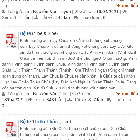
xem tiếp
...) ....
Tác giả:
Lm. Nguyễn Văn Tuyên
|
Gửi lên:
19/04/2021
|
Xem:
3141 lần
|
Tải về:
343 lần
|
Thảo luận:
0
(1 bè & 2 bè)
Bộ lễ
Kinh thương xót (Lạy Chúa xin dủ tình thương xót chúng
con. Lạy Chúa xin dủ tình thương xót chúng con. Lạy Đức Kitô
xin dủ tình thương xót chúng con ...) ; Kinh vinh danh (Vinh danh
Chúa cả trên trời. Bình an dưới thế cho người Chúa thương. Vinh
danh ! Vinh danh ! Vinh danh Chúa. Vinh danh ! Vinh danh ! Vinh danh
Chúa ...) ; Thánh Thánh Thánh (Thánh ! Chí Thánh ! Ngàn trùng chí thánh,
ngàn trùng chí thánh. Lạy Chúa là Chúa tể càn khôn, là Chúa tể càn khôn
...) ; Lạy Chiên Thiên Chúa (Lạy Đức Kitô Ngài là Chiên Thiên Chúa, Đấng
xóa tội trần gian. Xin dủ tình, xin dủ tình thương xót chúng con ...) ....
Tác giả:
Lm. Nguyễn Văn Trinh
|
Gửi lên:
xem tiếp
18/04/2021
|
Xem:
3461 lần
|
Tải về:
317 lần
|
Thảo luận:
0
(1 bè)
Bộ lễ Thiên Thần
Kinh thương xót (Xin Chúa thương xót chúng con. Xin Chúa
thương xót chúng con ...) ; Kinh vinh danh (Vinh danh Thiên