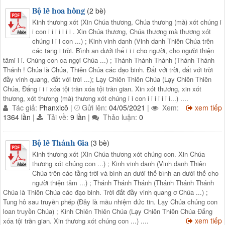
(2 bè)
Bộ lễ hoa hồng
Kinh thương xót (Xin Chúa thương, Chúa thương (mà) xót chúng i
i con i i i i i i i . Xin Chúa thương, Chúa thương mà thương xót
chúng i i i con ...) ; Kinh vinh danh (Vinh danh Thiên Chúa trên
các tầng i trời. Bình an dưới thế i i i cho người, cho người thiện
tâmi i i. Chúng con ca ngợi Chúa ...) ; Thánh Thánh Thánh (Thánh Thánh
Thánh ! Chúa là Chúa, Thiên Chúa các đạo binh. Đất với trời, đất với trời
đầy vinh quang, đất với trời ...); Lạy Chiên Thiên Chúa (Lạy Chiên Thiên
Chúa, Đấng i i i xóa tội trần xóa tội trần gian. Xin xót thương, xin xót
thương, xót thương (mà) thương xót chúng i i con i i i i i i i...) ....
Tác giả:
Phanxicô
|
Gửi lên:
04/05/2021
|
Xem:
xem tiếp
1364 lần
|
Tải về:
9 lần
|
Thảo luận:
0
(3 bè)
Bộ lễ Thánh Gia
Kinh thương xót (Xin Chúa thương xót chúng con. Xin Chúa
thương xót chúng con ...) ; Kinh vinh danh (Vinh danh Thiên
Chúa trên các tầng trời và bình an dưới thế bình an dưới thế cho
người thiện tâm ...) ; Thánh Thánh Thánh (Thánh Thánh Thánh
Chúa là Thiên Chúa các đạo binh. Trời đất đầy vinh quang ơ Chúa ...) ;
Tung hô sau truyền phép (Đây là mầu nhiệm đức tin. Lạy Chúa chúng con
loan truyền Chúa) ; Kinh Chiên Thiên Chúa (Lạy Chiên Thiên Chúa Đấng
xem tiếp
xóa tội trần gian. Xin thương xót chúng con ...) ....