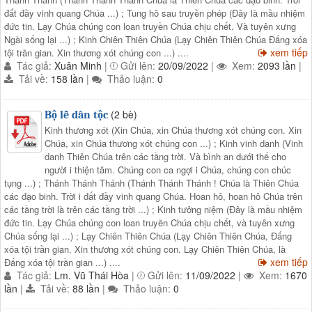
đất đầy vinh quang Chúa ...) ; Tung hô sau truyền phép (Đây là mầu nhiệm
đức tin. Lạy Chúa chúng con loan truyền Chúa chịu chết. Và tuyên xưng
Ngài sống lại ...) ; Kinh Chiên Thiên Chúa (Lạy Chiên Thiên Chúa Đấng xóa
xem tiếp
tội trần gian. Xin thương xót chúng con ...) ....
Tác giả:
Xuân Minh
|
Gửi lên:
20/09/2022
|
Xem:
2093 lần
|
Tải về:
158 lần
|
Thảo luận:
0
(2 bè)
Bộ lễ dân tộc
Kinh thương xót (Xin Chúa, xin Chúa thương xót chúng con. Xin
Chúa, xin Chúa thương xót chúng con ...) ; Kinh vinh danh (Vinh
danh Thiên Chúa trên các tầng trời. Và bình an dưới thế cho
người i thiện tâm. Chúng con ca ngợi i Chúa, chúng con chúc
tụng ...) ; Thánh Thánh Thánh (Thánh Thánh Thánh ! Chúa là Thiên Chúa
các đạo binh. Trời i đất đầy vinh quang Chúa. Hoan hô, hoan hô Chúa trên
các tầng trời là trên các tầng trời ...) ; Kinh tưởng niệm (Đây là mầu nhiệm
đức tin. Lạy Chúa chúng con loan truyền Chúa chịu chết, và tuyên xưng
Chúa sống lại ...) ; Lạy Chiên Thiên Chúa (Lạy Chiên Thiên Chúa, Đấng
xóa tội trần gian. Xin thương xót chúng con. Lạy Chiên Thiên Chúa, là
xem tiếp
Đấng xóa tội trần gian ...) ....
Tác giả:
Lm. Vũ Thái Hòa
|
Gửi lên:
11/09/2022
|
Xem:
1670
lần
|
Tải về:
88 lần
|
Thảo luận:
0