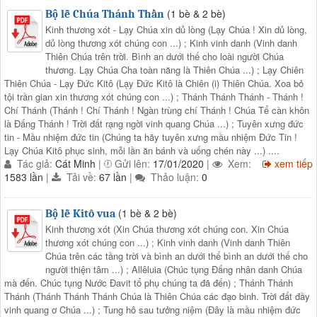
(1 bè & 2 bè)
Bộ lễ Chúa Thánh Thần
Kinh thương xót - Lạy Chúa xin dủ lòng (Lạy Chúa ! Xin dủ lòng,
dủ lòng thương xót chúng con ...) ; Kinh vinh danh (Vinh danh
Thiên Chúa trên trời. Bình an dưới thế cho loài người Chúa
thương. Lạy Chúa Cha toàn năng là Thiên Chúa ...) ; Lạy Chiên
Thiên Chúa - Lạy Đức Kitô (Lạy Đức Kitô là Chiên (i) Thiên Chúa. Xoa bỏ
tội trần gian xin thương xót chúng con ...) ; Thánh Thánh Thánh - Thánh !
Chí Thánh (Thánh ! Chí Thánh ! Ngàn trùng chí Thánh ! Chúa Tể càn khôn
là Đấng Thánh ! Trời đất rạng ngời vinh quang Chúa ...) ; Tuyên xưng đức
tin - Mầu nhiệm đức tin (Chúng ta hãy tuyên xưng mầu nhiệm Đức Tin !
Lạy Chúa Kitô phục sinh, mỗi lần ăn bánh và uống chén này ...) ....
Tác giả:
Cát Minh
|
Gửi lên:
17/01/2020
|
Xem:
xem tiếp
1583 lần
|
Tải về:
67 lần
|
Thảo luận:
0
(1 bè & 2 bè)
Bộ lễ Kitô vua
Kinh thương xót (Xin Chúa thương xót chúng con. Xin Chúa
thương xót chúng con ...) ; Kinh vinh danh (Vinh danh Thiên
Chúa trên các tầng trời và bình an dưới thế bình an dưới thế cho
người thiện tâm ...) ; Allêluia (Chúc tụng Đấng nhân danh Chúa
mà đến. Chúc tụng Nước Đavit tổ phụ chúng ta đã đến) ; Thánh Thánh
Thánh (Thánh Thánh Thánh Chúa là Thiên Chúa các đạo binh. Trời đất đầy
vinh quang ơ Chúa ...) ; Tung hô sau tưởng niệm (Đây là mầu nhiệm đức