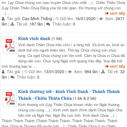
tin. Lạy Chúa chúng con loan truyền Chúa chịu chết ...) ; Chiên Thiên Chúa
(Lạy Chiên Thiên Chúa Đấng xóa tội trần gian. Xin thương xót chúng con
xem tiếp
...) ....
Tác giả:
Cao Minh Thắng
|
Gửi lên:
16/01/2020
|
Xem:
2671
lần
|
Tải về:
187 lần
|
Thảo luận:
0
(1 bè)
Kinh vinh danh
Vinh danh Thiên Chúa trên chín í a tầng trời. Và bình an, bình an
dưới thế cho người thiện tâm. Thờ lạy Chúa chúng con chúc
tụng. Ca ngợi Chúa chúng con tôn vinh. Cảm tạ Chúa vì Chúa đã
dựng nên con. Chúc tụng Ngài vinh quang tràn đầy. Vua đất trời
xem tiếp
tình thương bao la ....
Tác giả:
|
Gửi lên:
13/01/2020
|
Xem:
984 lần
|
Tải về:
32
lần
|
Thảo luận:
0
Kinh thương xót - kinh Vinh Danh - Thánh Thánh
(1 bè & 2 bè)
Thánh - Chiên Thiên Chúa
Kinh thương xót (Lạy Thiên Chúa khoan nhân xin Ngài thương
chúng con cùng ...) ; Kinh vinh danh (Vinh danh Chúa Ngôi Cha
trên trời và Ngôi Hai, Ngôi Ba cực linh. Vinh danh Chúa ...) ;
Thánh Thánh Thánh (Thánh Thánh Thánh, Thánh Thánh Thánh, Thánh
thay Chúa là Thượng Đế muôn loài ...) ; Chiên Thiên Chúa (Lạy Chiên