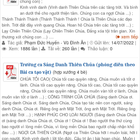
chúng con) ;
Kinh vinh danh (Vinh danh Thiên Chúa trên các tầng trời. Và bình
an dưới thế cho người thiện tâm. Chúng con ca ngợi Chúa ...) ;
Thánh Thánh Thánh (Thánh Thánh Thánh ! Chúa là Thiên Chúa các đạo
binh. Trời đất đầy vinh quang Chúa. Hoan hô Chúa trên các tầng trời ...) ;
Lạy Chiên Thiên Chúa (Lạy Chiên Thiên Chúa, Đấng xóa tội trần gian. Xin
xem tiếp
thương xót chúng con ...) ....
Tác giả:
Phạm Đức Huyến - Vũ Đình Ân
|
Gửi lên:
14/07/2022
|
Xem:
1886 lần
|
Tải về:
260 lần
|
Thảo luận:
0
Trường ca Sáng Danh Thiên Chúa (phỏng diễn theo
(hợp xướng 4 bè)
Bài ca tạo vật)
CHÚA TỐI CAO( Chúa tối cao quyền năng, Chúa muôn và tốt ơ
lành. Chúa tối cao quyền năng. Chúa tối cao, Chúa tối cao quyền
năng, Chúa tối cao quyền năng. Chúa muôn vàn tốt ơ lành, Chúa
muôn vàn tốt ơ lành ...) ; CÔNG TRÌNH CỦA CHÚA (Sáng danh Chúa ơi.
Sáng danh Chúa ơi. Sáng danh Chúa, Chúa tạo tác nên con người, sáng
danh Chúa, Chúa ơi. Riêng ông anh Mặt Trời, ông anh Mặt Trời. Riêng ông
anh Mặt Trời ...) ; HẠNH PHÚC CHO LOÀI NGƯỜI (Sáng danh Chúa Chúa
ơi (sáng danh Chúa Chúa ơi, Chúa ơi ! Chúa ơi ! Bao người tha thứ cùng
bao người vì lòng mến Chúa, vì lòng mến Chúa bao người chấp nhận khổ
đau ...) : NGỢI CA THIÊN CHÚA (Ngợi ca Thiên Chúa hỡi i muôn loài, hỡi i
con người. Kinh vinh danh i lời tôn đức. Câu tri ân i bài hoan chúc. Muôn i