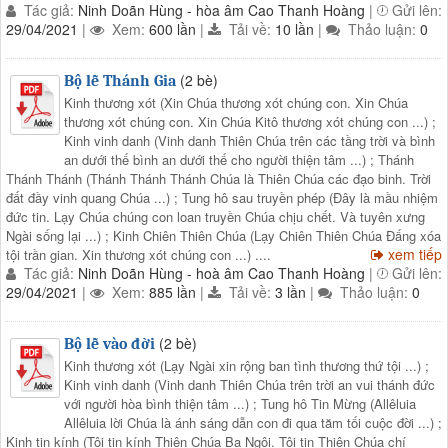
Tác giả:
Ninh Doãn Hùng - hòa âm Cao Thanh Hoàng
|
Gửi lên:
29/04/2021
|
Xem:
600 lần
|
Tải về:
10 lần
|
Thảo luận:
0
(2 bè)
Bộ lễ Thánh Gia
Kinh thương xót (Xin Chúa thương xót chúng con. Xin Chúa
thương xót chúng con. Xin Chúa Kitô thương xót chúng con ...) ;
Kinh vinh danh (Vinh danh Thiên Chúa trên các tầng trời và bình
an dưới thế bình an dưới thế cho người thiện tâm ...) ; Thánh
Thánh Thánh (Thánh Thánh Thánh Chúa là Thiên Chúa các đạo binh. Trời
đất đầy vinh quang Chúa ...) ; Tung hô sau truyền phép (Đây là mầu nhiệm
đức tin. Lạy Chúa chúng con loan truyền Chúa chịu chết. Và tuyên xưng
Ngài sống lại ...) ; Kinh Chiên Thiên Chúa (Lạy Chiên Thiên Chúa Đấng xóa
xem tiếp
tội trần gian. Xin thương xót chúng con ...) ....
Tác giả:
Ninh Doãn Hùng - hoà âm Cao Thanh Hoàng
|
Gửi lên:
29/04/2021
|
Xem:
885 lần
|
Tải về:
3 lần
|
Thảo luận:
0
(2 bè)
Bộ lễ vào đời
Kinh thương xót (Lạy Ngài xin rộng ban tình thương thứ tội ...) ;
Kinh vinh danh (Vinh danh Thiên Chúa trên trời an vui thánh đức
với người hòa bình thiện tâm ...) ; Tung hô Tin Mừng (Allêluia
Allêluia lời Chúa là ánh sáng dẫn con đi qua tăm tối cuộc đời ...) ;
Kinh tin kính (Tôi tin kính Thiên Chúa Ba Ngôi. Tôi tin Thiên Chúa chí