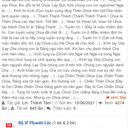
sau Phúc Âm (Đó là lời Chúa. Lạy Đức Kitô chúng con xin ngợi khen Ngài
là ...) ; Kinh tin kính (Con tuyên xưng rằng Thiên Chúa trên trời Cha nhân
lành quyền năng ...) ; Thánh Thánh Thánh (Thánh Thánh Thánh ! Chúa là
Thiên Chúa các đạo binh. Trời đất ...) ; Hoan hô (Hoan hô, hoan hô Chúa
tạo thành Cha từ ái. Đấng Thánh ...) ; Tuyên tín 1 (Đây là mầu nhiệm đức
tin. Con tuyên xưng Chúa đã chết đi ...) ; Tuyên tín 2 (Mầu nhiệm đức tin
thật là cao cả ta hãy cùng tuyên xưng rằng ...) ; Tuyên tín 3 (Cao cả thay
mầu nhiệm đức tin! Lạy Chúa cứu thế Chúa đã chịu khổ ...) ; Kinh lạy Cha
(Lạy Cha chúng con là Đấng ngự trên trời. Xin làm cho danh thánh Cha
vinh hiển triều ...) ; Vinh tụng ca (Chính nhờ Ngài với Ngài và trong Ngài
mà mọi chúc tụng và vinh quang đều quy ...) ; Kinh lạy Cha (Chúng con
dám nguyện rằng: Lạy Cha chúng con ở trên trời. Chúng con nguyện danh
Cha ...) ; Kinh khấn xin (Lạy Cha xin cứu chúng con khỏi mọi sự dữ. Xin
đoái thương cho những ngày ...) ; Lạy Chiên Thiên Chúa (Lạy Chiên Thiên
Chúa, Đấng xóa tội trần gian. Xin thương xót ...) ; Chiên Thiên Chúa (Đây
là Con Chiên Chiên Chúa Đấng gánh tội trần gian. Đây là Con Chiên Chúa
hãy ...) ; Tung hô trước rước lễ (Lạy Chúa! Con chẳng đáng Chúa đến viếng
xem tiếp
thăm nhà của con. Nhưng xin Chúa phán ...) ....
Tác giả:
Lm. Thành Tâm
|
Gửi lên:
15/06/2021
|
Xem:
4274
lần
|
Tải về:
843 lần
|
Thảo luận:
0
(1 bè & 2 bè)
Bộ lễ Phaolô Lộc