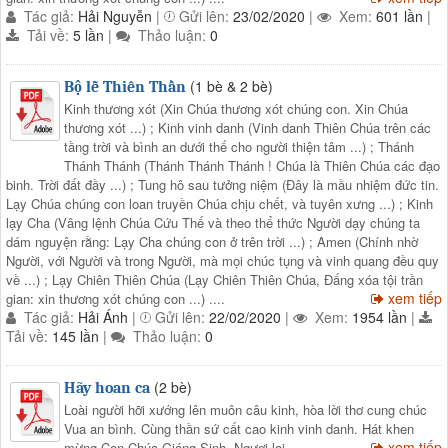
Tác giả:
Hải Nguyễn
|
Gửi lên:
23/02/2020
|
Xem:
601 lần
|
Tải về:
5 lần
|
Thảo luận:
0
(1 bè & 2 bè)
Bộ lễ Thiên Thần
Kinh thương xót (Xin Chúa thương xót chúng con. Xin Chúa
thương xót ...) ; Kinh vinh danh (Vinh danh Thiên Chúa trên các
tầng trời và bình an dưới thế cho người thiện tâm ...) ; Thánh
Thánh Thánh (Thánh Thánh Thánh ! Chúa là Thiên Chúa các đạo
binh. Trời đất đầy ...) ; Tung hô sau tưởng niệm (Đây là mầu nhiệm đức tin.
Lạy Chúa chúng con loan truyền Chúa chịu chết, và tuyên xưng ...) ; Kinh
lạy Cha (Vâng lệnh Chúa Cứu Thế và theo thể thức Người dạy chúng ta
dám nguyện rằng: Lạy Cha chúng con ở trên trời ...) ; Amen (Chính nhờ
Người, với Người và trong Người, mà mọi chúc tụng và vinh quang đều quy
về ...) ; Lạy Chiên Thiên Chúa (Lạy Chiên Thiên Chúa, Đấng xóa tội trần
xem tiếp
gian: xin thương xót chúng con ...) ....
Tác giả:
Hải Ánh
|
Gửi lên:
22/02/2020
|
Xem:
1954 lần
|
Tải về:
145 lần
|
Thảo luận:
0
(2 bè)
Hãy hoan ca
Loài người hỡi xướng lên muôn câu kinh, hòa lời thơ cung chúc
Vua an bình. Cùng thần sứ cất cao kinh vinh danh. Hát khen
xem tiếp
mừng Con Chúa Giáng Sinh. Ngươi lại ....