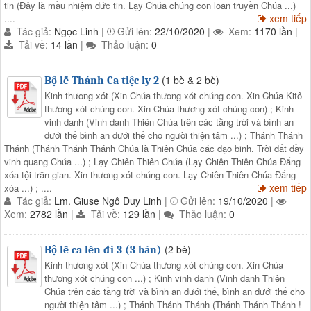
tin (Đây là mầu nhiệm đức tin. Lạy Chúa chúng con loan truyền Chúa ...)
xem tiếp
....
Tác giả:
Ngọc Linh
|
Gửi lên:
22/10/2020
|
Xem:
1170 lần
|
Tải về:
14 lần
|
Thảo luận:
0
(1 bè & 2 bè)
Bộ lễ Thánh Ca tiệc ly 2
Kinh thương xót (Xin Chúa thương xót chúng con. Xin Chúa Kitô
thương xót chúng con. Xin Chúa thương xót chúng con) ; Kinh
vinh danh (Vinh danh Thiên Chúa trên các tầng trời và bình an
dưới thế bình an dưới thế cho người thiện tâm ...) ; Thánh Thánh
Thánh (Thánh Thánh Thánh Chúa là Thiên Chúa các đạo binh. Trời đất đầy
vinh quang Chúa ...) ; Lạy Chiên Thiên Chúa (Lạy Chiên Thiên Chúa Đấng
xóa tội trần gian. Xin thương xót chúng con. Lạy Chiên Thiên Chúa Đấng
xem tiếp
xóa ...) ; ....
Tác giả:
Lm. Giuse Ngô Duy Linh
|
Gửi lên:
19/10/2020
|
Xem:
2782 lần
|
Tải về:
129 lần
|
Thảo luận:
0
(2 bè)
Bộ lễ ca lên đi 3 (3 bản)
Kinh thương xót (Xin Chúa thương xót chúng con. Xin Chúa
thương xót chúng con ...) ; Kinh vinh danh (Vinh danh Thiên
Chúa trên các tầng trời và bình an dưới thế, bình an dưới thế cho
người thiện tâm ...) ; Thánh Thánh Thánh (Thánh Thánh Thánh !