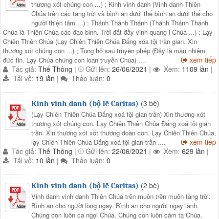
thương xót chúng con ...) ; Kinh vinh danh (Vinh danh Thiên
Chúa trên các tầng trời và bình an dưới thế bình an dưới thế cho
người thiện tâm ...) ; Thánh Thánh Thánh (Thánh Thánh Thánh
Chúa là Thiên Chúa các đạo binh. Trời đất đầy vinh quang i Chúa ...) ; Lạy
Chiên Thiên Chúa (Lạy Chiên Thiên Chúa Đấng xóa tội trần gian. Xin
thương xót chúng con ...) ; Tung hô sau truyền phép (Đây là mầu nhiệm
xem tiếp
đức tin. Lạy Chúa chúng con loan truyền Chúa) ....
Tác giả:
Thế Thông
|
Gửi lên:
26/06/2021
|
Xem:
1109 lần
|
Tải về:
19 lần
|
Thảo luận:
0
(3 bè)
Kinh vinh danh (bộ lễ Caritas)
(Lạy Chiên Thiên Chúa Đấng xoá tội gian trần) Xin thương xót
thương xót chúng con. Lạy Chiên Thiên Chúa Đấng xoá tội gian
trần. Xin thương xót xót thương đoàn con. Lạy Chiên Thiên Chúa,
xem tiếp
lạy Chiên Thiên Chúa Đấng xoá tội gian trần ....
Tác giả:
Thế Thông
|
Gửi lên:
22/06/2021
|
Xem:
629 lần
|
Tải về:
10 lần
|
Thảo luận:
0
(2 bè)
Kinh vinh danh (bộ lễ Caritas)
Vinh danh vinh danh Thiên Chúa trên muôn trên muôn tầng trời.
Bình an cho người lòng ngay. Bình an cho người ngay lành.
Chúng con luôn ca ngợi Chúa. Chúng con luôn cảm tạ Chúa.