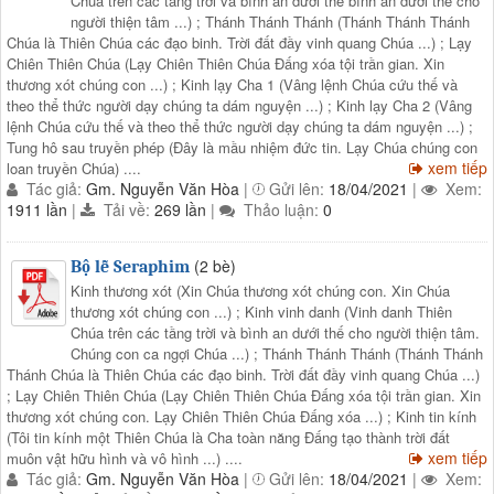
Chúa trên các tầng trời và bình an dưới thế bình an dưới thế cho
người thiện tâm ...) ; Thánh Thánh Thánh (Thánh Thánh Thánh
Chúa là Thiên Chúa các đạo binh. Trời đất đầy vinh quang Chúa ...) ; Lạy
Chiên Thiên Chúa (Lạy Chiên Thiên Chúa Đấng xóa tội trần gian. Xin
thương xót chúng con ...) ; Kinh lạy Cha 1 (Vâng lệnh Chúa cứu thế và
theo thể thức người dạy chúng ta dám nguyện ...) ; Kinh lạy Cha 2 (Vâng
lệnh Chúa cứu thế và theo thể thức người dạy chúng ta dám nguyện ...) ;
Tung hô sau truyền phép (Đây là mầu nhiệm đức tin. Lạy Chúa chúng con
xem tiếp
loan truyền Chúa) ....
Tác giả:
Gm. Nguyễn Văn Hòa
|
Gửi lên:
18/04/2021
|
Xem:
1911 lần
|
Tải về:
269 lần
|
Thảo luận:
0
(2 bè)
Bộ lễ Seraphim
Kinh thương xót (Xin Chúa thương xót chúng con. Xin Chúa
thương xót chúng con ...) ; Kinh vinh danh (Vinh danh Thiên
Chúa trên các tầng trời và bình an dưới thế cho người thiện tâm.
Chúng con ca ngợi Chúa ...) ; Thánh Thánh Thánh (Thánh Thánh
Thánh Chúa là Thiên Chúa các đạo binh. Trời đất đầy vinh quang Chúa ...)
; Lạy Chiên Thiên Chúa (Lạy Chiên Thiên Chúa Đấng xóa tội trần gian. Xin
thương xót chúng con. Lạy Chiên Thiên Chúa Đấng xóa ...) ; Kinh tin kính
(Tôi tin kính một Thiên Chúa là Cha toàn năng Đấng tạo thành trời đất
xem tiếp
muôn vật hữu hình và vô hình ...) ....
Tác giả:
Gm. Nguyễn Văn Hòa
|
Gửi lên:
18/04/2021
|
Xem: