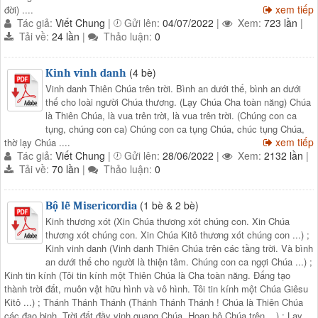
xem tiếp
đời) ....
Tác giả:
Viết Chung
|
Gửi lên:
04/07/2022
|
Xem:
723 lần
|
Tải về:
24 lần
|
Thảo luận:
0
(4 bè)
Kinh vinh danh
Vinh danh Thiên Chúa trên trời. Bình an dưới thế, bình an dưới
thế cho loài người Chúa thương. (Lạy Chúa Cha toàn năng) Chúa
là Thiên Chúa, là vua trên trời, là vua trên trời. (Chúng con ca
tụng, chúng con ca) Chúng con ca tụng Chúa, chúc tụng Chúa,
xem tiếp
thờ lạy Chúa ....
Tác giả:
Viết Chung
|
Gửi lên:
28/06/2022
|
Xem:
2132 lần
|
Tải về:
70 lần
|
Thảo luận:
0
(1 bè & 2 bè)
Bộ lễ Misericordia
Kinh thương xót (Xin Chúa thương xót chúng con. Xin Chúa
thương xót chúng con. Xin Chúa Kitô thương xót chúng con ...) ;
Kinh vinh danh (Vinh danh Thiên Chúa trên các tầng trời. Và bình
an dưới thế cho người là thiện tâm. Chúng con ca ngợi Chúa ...) ;
Kinh tin kính (Tôi tin kính một Thiên Chúa là Cha toàn năng. Đấng tạo
thành trời đất, muôn vật hữu hình và vô hình. Tôi tin kính một Chúa Giêsu
Kitô ...) ; Thánh Thánh Thánh (Thánh Thánh Thánh ! Chúa là Thiên Chúa
các đạo binh. Trời đất đầy vinh quang Chúa. Hoan hô Chúa trên ...) ; Lạy