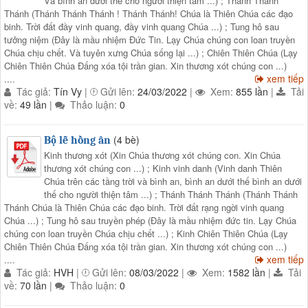
Và bình an dưới thế cho người thiện tâm ...) ; Thánh Thánh
Thánh (Thánh Thánh Thánh ! Thánh Thánh! Chúa là Thiên Chúa các đạo
binh. Trời đất đầy vinh quang, đầy vinh quang Chúa ...) ; Tung hô sau
tưởng niệm (Đây là mầu nhiệm Đức Tin. Lạy Chúa chúng con loan truyền
Chúa chịu chết. Và tuyên xưng Chúa sống lại ...) ; Chiên Thiên Chúa (Lạy
Chiên Thiên Chúa Đấng xóa tội trần gian. Xin thương xót chúng con ...)
xem tiếp
....
Tác giả:
Tín Vy
|
Gửi lên:
24/03/2022
|
Xem:
855 lần
|
Tải
về:
49 lần
|
Thảo luận:
0
(4 bè)
Bộ lễ hồng ân
Kinh thương xót (Xin Chúa thương xót chúng con. Xin Chúa
thương xót chúng con ...) ; Kinh vinh danh (Vinh danh Thiên
Chúa trên các tầng trời và bình an, bình an dưới thế bình an dưới
thế cho người thiện tâm ...) ; Thánh Thánh Thánh (Thánh Thánh
Thánh Chúa là Thiên Chúa các đạo binh. Trời đất rạng ngời vinh quang
Chúa ...) ; Tung hô sau truyền phép (Đây là mầu nhiệm đức tin. Lạy Chúa
chúng con loan truyền Chúa chịu chết ...) ; Kinh Chiên Thiên Chúa (Lạy
Chiên Thiên Chúa Đấng xóa tội trần gian. Xin thương xót chúng con ...)
xem tiếp
....
Tác giả:
HVH
|
Gửi lên:
08/03/2022
|
Xem:
1582 lần
|
Tải
về:
70 lần
|
Thảo luận:
0