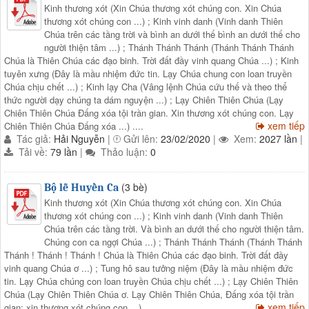
Kinh thương xót (Xin Chúa thương xót chúng con. Xin Chúa
thương xót chúng con ...) ; Kinh vinh danh (Vinh danh Thiên
Chúa trên các tầng trời và bình an dưới thế bình an dưới thế cho
người thiện tâm ...) ; Thánh Thánh Thánh (Thánh Thánh Thánh
Chúa là Thiên Chúa các đạo binh. Trời đất đầy vinh quang Chúa ...) ; Kinh
tuyên xưng (Đây là mầu nhiệm đức tin. Lạy Chúa chung con loan truyền
Chúa chịu chết ...) ; Kinh lạy Cha (Vâng lệnh Chúa cứu thế và theo thể
thức người dạy chúng ta dám nguyện ...) ; Lạy Chiên Thiên Chúa (Lạy
Chiên Thiên Chúa Đấng xóa tội trần gian. Xin thương xót chúng con. Lạy
xem tiếp
Chiên Thiên Chúa Đấng xóa ...) ....
Tác giả:
Hải Nguyễn
|
Gửi lên:
23/02/2020
|
Xem:
2027 lần
|
Tải về:
79 lần
|
Thảo luận:
0
(3 bè)
Bộ lễ Huyền Ca
Kinh thương xót (Xin Chúa thương xót chúng con. Xin Chúa
thương xót chúng con ...) ; Kinh vinh danh (Vinh danh Thiên
Chúa trên các tầng trời. Và bình an dưới thế cho người thiện tâm.
Chúng con ca ngợi Chúa ...) ; Thánh Thánh Thánh (Thánh Thánh
Thánh ! Thánh ! Thánh ! Chúa là Thiên Chúa các đạo binh. Trời đất đầy
vinh quang Chúa ơ ...) ; Tung hô sau tưởng niệm (Đây là mầu nhiệm đức
tin. Lạy Chúa chúng con loan truyền Chúa chịu chết ...) ; Lạy Chiên Thiên
Chúa (Lạy Chiên Thiên Chúa ơ. Lạy Chiên Thiên Chúa, Đấng xóa tội trần
xem tiếp
gian: xin thương xót chúng con ...) ....