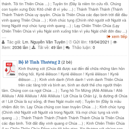
thánh. Tôi tin Thiên Chúa ...) ; Tuyên tin (Đây là niềm tin cứu rỗi. Chúng
con tuyên xưng Đức Kitô chết đi vì yêu ...) ; Thánh Thánh Thánh (Thánh
Thánh Thánh Chúa uy quyền. Chúa là Thiên Chúa các đạo binh trời đất đầu
vinh quang Thiên Chúa ...) ; Kinh chúc tụng (Chính nhờ người với Người và
trong Người mọi chúc tụng vinh quang ...) ; Lạy Chiên Thiên Chúa (Lạy
Chiên Thiên Chúa vì yêu Ngài sinh xuống trần vì yêu Ngài chết đớn đau ...)
xem tiếp
....
Tác giả:
Lm. Nguyễn Văn Tuyên
|
Gửi lên:
19/04/2021
|
Xem:
2036 lần
|
Tải về:
49 lần
|
Thảo luận:
0
(2 bè)
Bộ lễ Tình Thương 2
Kinh thương xót (Chúa đã được sai đến để chữa những tâm hồn
thống hối. Kyriê êlêison ! Kyriê êlêison​​​​​​​ ! Kyriê êlêison​​​​​​​ ! Kyriê
êlêison ...) ; Kinh vinh danh (Vinh danh ! vinh danh Thiên Chúa
trên các tầng trời và bình an, bình an dưới thế cho người thiện
tâm. Chúng con ca ngợi Chúa ...) ; Tung hô Tin Mừng (Allê Allêluia ! Allê
Allêluia ! Allê Allêluia ! Allê Allêluia ! Lời Chúa là Chân Lý, là đường đi Chúa
ơi ! Lời Chúa là sự sống, đi theo Ngài muôn nơi) ; Tuyên tin (Đây là mầu
nhiệm đức tin. Lạy Chúa chúng con loan truyền Chúa ...) ; Kinh chúc tụng
(Chính nhờ Người với Người và trong Người. Và mọi chúc tụng và vinh
quang ...) ; Thánh Thánh Thánh (Thánh Thánh Thánh Chúa là Thiên Chúa
các đạo binh. Trời đất đầy vinh quang ơ Chúa ...) ; Kinh Chiên Thiên Chúa
(Lạy Chiên Thiên Chúa Đấng xóa tội trần gian. Xin thương xót chúng con