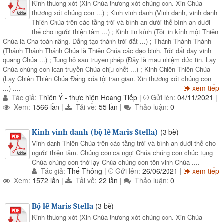
Kinh thương xót (Xin Chúa thương xót chúng con. Xin Chúa
thương xót chúng con ...) ; Kinh vinh danh (Vinh danh, vinh danh
Thiên Chúa trên các tầng trời và bình an dưới thế bình an dưới
thế cho người thiện tâm ...) ; Kinh tin kính (Tôi tin kính một Thiên
Chúa là Cha toàn năng. Đấng tạo thành trời đất ...) ; Thánh Thánh Thánh
(Thánh Thánh Thánh Chúa là Thiên Chúa các đạo binh. Trời đất đầy vinh
quang Chúa ...) ; Tung hô sau truyền phép (Đây là mầu nhiệm đức tin. Lạy
Chúa chúng con loan truyền Chúa chịu chết ...) ; Kinh Chiên Thiên Chúa
(Lạy Chiên Thiên Chúa Đấng xóa tội trần gian. Xin thương xót chúng con
xem tiếp
...) ....
Tác giả:
Thiên Ý - thực hiện Hoàng Tiếp
|
Gửi lên:
04/11/2021
|
Xem:
1566 lần
|
Tải về:
55 lần
|
Thảo luận:
0
(3 bè)
Kinh vinh danh (bộ lễ Maris Stella)
Vinh danh Thiên Chúa trên các tầng trời và bình an dưới thế cho
người thiện tâm. Chúng con ca ngợi Chúa chúng con chúc tụng
Chúa chúng con thờ lạy Chúa chúng con tôn vinh Chúa ....
Tác giả:
Thế Thông
|
Gửi lên:
26/06/2021
|
xem tiếp
Xem:
1572 lần
|
Tải về:
22 lần
|
Thảo luận:
0
(3 bè)
Bộ lễ Maris Stella
Kinh thương xót (Xin Chúa thương xót chúng con. Xin Chúa