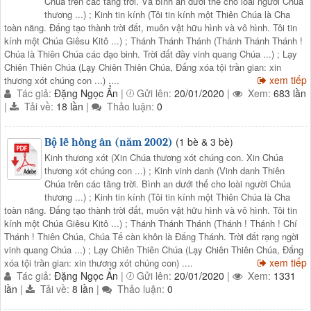
Chúa trên các tầng trời. Và bình an dưới thế cho loài người Chúa
thương ...) ; Kinh tin kính (Tôi tin kính một Thiên Chúa là Cha
toàn năng. Đấng tạo thành trời đất, muôn vật hữu hình và vô hình. Tôi tin
kính một Chúa Giêsu Kitô ...) ; Thánh Thánh Thánh (Thánh Thánh Thánh !
Chúa là Thiên Chúa các đạo binh. Trời đất đầy vinh quang Chúa ...) ; Lạy
Chiên Thiên Chúa (Lạy Chiên Thiên Chúa, Đấng xóa tội trần gian: xin
xem tiếp
thương xót chúng con ...) ....
Tác giả:
Đặng Ngọc Ẩn
|
Gửi lên:
20/01/2020
|
Xem:
683 lần
|
Tải về:
18 lần
|
Thảo luận:
0
(1 bè & 3 bè)
Bộ lễ hồng ân (năm 2002)
Kinh thương xót (Xin Chúa thương xót chúng con. Xin Chúa
thương xót chúng con ...) ; Kinh vinh danh (Vinh danh Thiên
Chúa trên các tầng trời. Bình an dưới thế cho loài người Chúa
thương ...) ; Kinh tin kính (Tôi tin kính một Thiên Chúa là Cha
toàn năng. Đấng tạo thành trời đất, muôn vật hữu hình và vô hình. Tôi tin
kính một Chúa Giêsu Kitô ...) ; Thánh Thánh Thánh (Thánh ! Thánh ! Chí
Thánh ! Thiên Chúa, Chúa Tể càn khôn là Đấng Thánh. Trời đất rạng ngời
vinh quang Chúa ...) ; Lạy Chiên Thiên Chúa (Lạy Chiên Thiên Chúa, Đấng
xem tiếp
xóa tội trần gian: xin thương xót chúng con) ....
Tác giả:
Đặng Ngọc Ẩn
|
Gửi lên:
20/01/2020
|
Xem:
1331
lần
|
Tải về:
8 lần
|
Thảo luận:
0