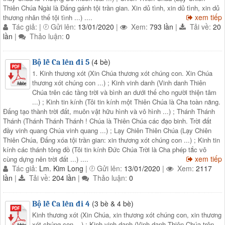
Thiên Chúa Ngài là Đấng gánh tội trần gian. Xin dủ tình, xin dủ tình, xin dủ
xem tiếp
thương nhân thế tội tình ...) ....
Tác giả:
|
Gửi lên:
13/01/2020
|
Xem:
793 lần
|
Tải về:
20
lần
|
Thảo luận:
0
(4 bè)
Bộ lễ Ca lên đi 5
1. Kinh thương xót (Xin Chúa thương xót chúng con. Xin Chúa
thương xót chúng con ...) ; Kinh vinh danh (Vinh danh Thiên
Chúa trên các tầng trời và bình an dưới thế cho người thiện tâm
...) ; Kinh tin kính (Tôi tin kính một Thiên Chúa là Cha toàn năng.
Đấng tạo thành trời đất, muôn vật hữu hình và vô hình ...) ; Thánh Thánh
Thánh (Thánh Thánh Thánh ! Chúa là Thiên Chúa các đạo binh. Trời đất
đầy vinh quang Chúa vinh quang ...) ; Lạy Chiên Thiên Chúa (Lạy Chiên
Thiên Chúa, Đấng xóa tội trần gian: xin thương xót chúng con ...) ; Kinh tin
kính các thánh tông đồ (Tôi tin kính Đức Chúa Trời là Cha phép tắc vô
xem tiếp
cùng dựng nên trời đất ...) ....
Tác giả:
Lm. Kim Long
|
Gửi lên:
13/01/2020
|
Xem:
2117
lần
|
Tải về:
204 lần
|
Thảo luận:
0
(3 bè & 4 bè)
Bộ lễ Ca lên đi 4
Kinh thương xót (Xin Chúa, xin thương xót chúng con, xin thương
xót chúng con ...) ; Kinh vinh danh (Vinh danh Thiên Chúa trên