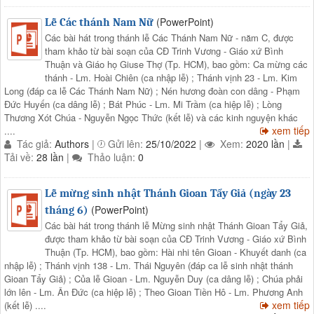
(PowerPoint)
Lễ Các thánh Nam Nữ
Các bài hát trong thánh lễ Các Thánh Nam Nữ - năm C, được
tham khảo từ bài soạn của CĐ Trinh Vương - Giáo xứ Bình
Thuận và Giáo họ Giuse Thợ (Tp. HCM), bao gồm: Ca mừng các
thánh - Lm. Hoài Chiên (ca nhập lễ) ; Thánh vịnh 23 - Lm. Kim
Long (đáp ca lễ Các Thánh Nam Nữ) ; Nén hương đoàn con dâng - Phạm
Đức Huyến (ca dâng lễ) ; Bát Phúc - Lm. Mi Trầm (ca hiệp lễ) ; Lòng
Thương Xót Chúa - Nguyễn Ngọc Thức (kết lễ) và các kinh nguyện khác
xem tiếp
....
Tác giả:
Authors
|
Gửi lên:
25/10/2022
|
Xem:
2020 lần
|
Tải về:
28 lần
|
Thảo luận:
0
Lễ mừng sinh nhật Thánh Gioan Tẩy Giả (ngày 23
(PowerPoint)
tháng 6)
Các bài hát trong thánh lễ Mừng sinh nhật Thánh Gioan Tẩy Giả,
được tham khảo từ bài soạn của CĐ Trinh Vương - Giáo xứ Bình
Thuận (Tp. HCM), bao gồm: Hài nhi tên Gioan - Khuyết danh (ca
nhập lễ) ; Thánh vịnh 138 - Lm. Thái Nguyên (đáp ca lễ sinh nhật thánh
Gioan Tẩy Giả) ; Của lễ Gioan - Lm. Nguyễn Duy (ca dâng lễ) ; Chúa phải
lớn lên - Lm. Ân Đức (ca hiệp lễ) ; Theo Gioan Tiền Hô - Lm. Phương Anh
xem tiếp
(kết lễ) ....