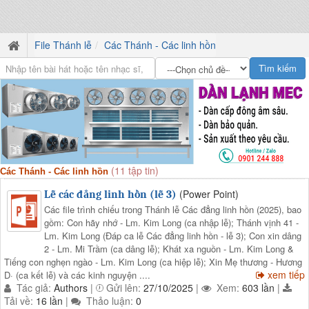
File Thánh lễ
Các Thánh - Các linh hồn
(11 tập tin)
Các Thánh - Các linh hồn
(Power Point)
Lễ các đẳng linh hồn (lễ 3)
Các file trình chiếu trong Thánh lễ Các đẳng linh hồn (2025), bao
gồm: Con hãy nhớ - Lm. Kim Long (ca nhập lễ); Thánh vịnh 41 -
Lm. Kim Long (Đáp ca lễ Các đẳng linh hồn - lễ 3); Con xin dâng
2 - Lm. Mi Trầm (ca dâng lễ); Khát xa nguồn - Lm. Kim Long &
Tiếng con nghẹn ngào - Lm. Kim Long (ca hiệp lễ); Xin Mẹ thương - Hương
xem tiếp
D· (ca kết lễ) và các kinh nguyện ....
Tác giả:
Authors
|
Gửi lên:
27/10/2025
|
Xem:
603 lần
|
Tải về:
16 lần
|
Thảo luận:
0