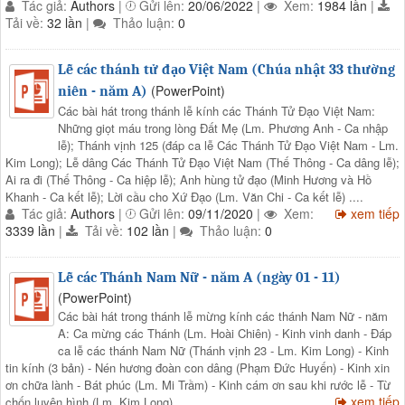
Tác giả:
Authors
|
Gửi lên:
20/06/2022
|
Xem:
1984 lần
|
Tải về:
32 lần
|
Thảo luận:
0
Lễ các thánh tử đạo Việt Nam (Chúa nhật 33 thường
(PowerPoint)
niên - năm A)
Các bài hát trong thánh lễ kính các Thánh Tử Đạo Việt Nam:
Những giọt máu trong lòng Đất Mẹ (Lm. Phương Anh - Ca nhập
lễ); Thánh vịnh 125 (đáp ca lễ Các Thánh Tử Đạo Việt Nam - Lm.
Kim Long); Lễ dâng Các Thánh Tử Đạo Việt Nam (Thế Thông - Ca dâng lễ);
Ai ra đi (Thế Thông - Ca hiệp lễ); Anh hùng tử đạo (Minh Hương và Hồ
Khanh - Ca kết lễ); Lời cầu cho Xứ Đạo (Lm. Văn Chi - Ca kết lễ) ....
Tác giả:
Authors
|
Gửi lên:
09/11/2020
|
Xem:
xem tiếp
3339 lần
|
Tải về:
102 lần
|
Thảo luận:
0
Lễ các Thánh Nam Nữ - năm A (ngày 01 - 11)
(PowerPoint)
Các bài hát trong thánh lễ mừng kính các thánh Nam Nữ - năm
A: Ca mừng các Thánh (Lm. Hoài Chiên) - Kinh vinh danh - Đáp
ca lễ các thánh Nam Nữ (Thánh vịnh 23 - Lm. Kim Long) - Kinh
tin kính (3 bản) - Nén hương đoàn con dâng (Phạm Đức Huyến) - Kinh xin
ơn chữa lành - Bát phúc (Lm. Mi Trầm) - Kinh cám ơn sau khi rước lễ - Từ
xem tiếp
chốn luyện hình (Lm. Kim Long) ....