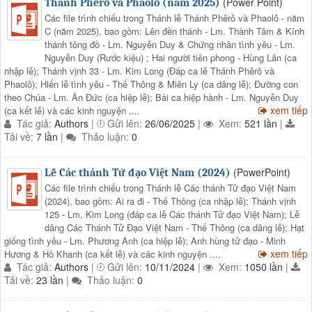
(Power Point)
Thánh Phêrô và Phaolô (năm 2025)
Các file trình chiếu trong Thánh lễ Thánh Phêrô và Phaolô - năm
C (năm 2025), bao gồm: Lên đền thánh - Lm. Thành Tâm & Kính
thánh tông đồ - Lm. Nguyễn Duy & Chứng nhân tình yêu - Lm.
Nguyễn Duy (Rước kiệu) ; Hai người tiên phong - Hùng Lân (ca
nhập lễ); Thánh vịnh 33 - Lm. Kim Long (Đáp ca lễ Thánh Phêrô và
Phaolô); Hiến lễ tình yêu - Thế Thông & Miên Ly (ca dâng lễ); Đường con
theo Chúa - Lm. Ân Đức (ca hiệp lễ); Bài ca hiệp hành - Lm. Nguyễn Duy
xem tiếp
(ca kết lễ) và các kinh nguyện ....
Tác giả:
Authors
|
Gửi lên:
26/06/2025
|
Xem:
521 lần
|
Tải về:
7 lần
|
Thảo luận:
0
(PowerPoint)
Lễ Các thánh Tử đạo Việt Nam (2024)
Các file trình chiếu trong Thánh lễ Các thánh Tử đạo Việt Nam
(2024), bao gồm: Ai ra đi - Thế Thông (ca nhập lễ); Thánh vịnh
125 - Lm. Kim Long (đáp ca lễ Các thánh Tử đạo Việt Nam); Lễ
dâng Các Thánh Tử Đạo Việt Nam - Thế Thông (ca dâng lễ); Hạt
giống tình yêu - Lm. Phương Anh (ca hiệp lễ); Anh hùng tử đạo - Minh
xem tiếp
Hương & Hồ Khanh (ca kết lễ) và các kinh nguyện ....
Tác giả:
Authors
|
Gửi lên:
10/11/2024
|
Xem:
1050 lần
|
Tải về:
23 lần
|
Thảo luận:
0