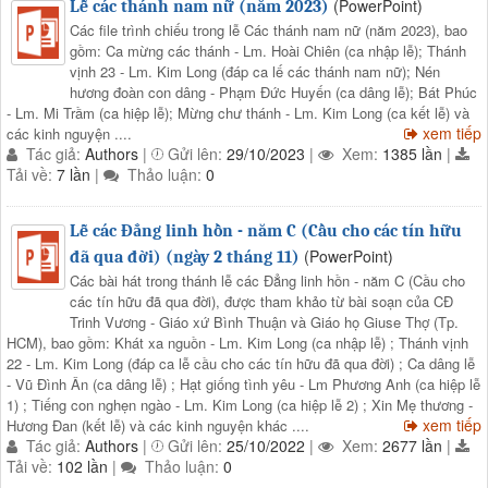
(PowerPoint)
Lễ các thánh nam nữ (năm 2023)
Các file trình chiếu trong lễ Các thánh nam nữ (năm 2023), bao
gồm: Ca mừng các thánh - Lm. Hoài Chiên (ca nhập lễ); Thánh
vịnh 23 - Lm. Kim Long (đáp ca lế các thánh nam nữ); Nén
hương đoàn con dâng - Phạm Đức Huyến (ca dâng lễ); Bát Phúc
- Lm. Mi Trầm (ca hiệp lễ); Mừng chư thánh - Lm. Kim Long (ca kết lễ) và
xem tiếp
các kinh nguyện ....
Tác giả:
Authors
|
Gửi lên:
29/10/2023
|
Xem:
1385 lần
|
Tải về:
7 lần
|
Thảo luận:
0
Lễ các Đẳng linh hồn - năm C (Cầu cho các tín hữu
(PowerPoint)
đã qua đời) (ngày 2 tháng 11)
Các bài hát trong thánh lễ các Đẳng linh hồn - năm C (Cầu cho
các tín hữu đã qua đời), được tham khảo từ bài soạn của CĐ
Trinh Vương - Giáo xứ Bình Thuận và Giáo họ Giuse Thợ (Tp.
HCM), bao gồm: Khát xa nguồn - Lm. Kim Long (ca nhập lễ) ; Thánh vịnh
22 - Lm. Kim Long (đáp ca lễ cầu cho các tín hữu đã qua đời) ; Ca dâng lễ
- Vũ Đình Ân (ca dâng lễ) ; Hạt giống tình yêu - Lm Phương Anh (ca hiệp lễ
1) ; Tiếng con nghẹn ngào - Lm. Kim Long (ca hiệp lễ 2) ; Xin Mẹ thương -
xem tiếp
Hương Đan (kết lễ) và các kinh nguyện khác ....
Tác giả:
Authors
|
Gửi lên:
25/10/2022
|
Xem:
2677 lần
|
Tải về:
102 lần
|
Thảo luận:
0