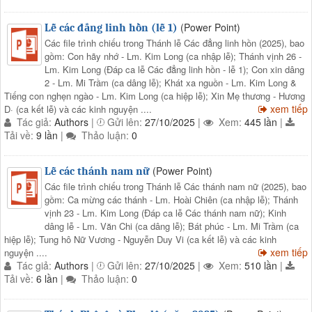
(Power Point)
Lễ các đẳng linh hồn (lễ 1)
Các file trình chiếu trong Thánh lễ Các đẳng linh hồn (2025), bao
gồm: Con hãy nhớ - Lm. Kim Long (ca nhập lễ); Thánh vịnh 26 -
Lm. Kim Long (Đáp ca lễ Các đẳng linh hồn - lễ 1); Con xin dâng
2 - Lm. Mi Trầm (ca dâng lễ); Khát xa nguồn - Lm. Kim Long &
Tiếng con nghẹn ngào - Lm. Kim Long (ca hiệp lễ); Xin Mẹ thương - Hương
xem tiếp
D· (ca kết lễ) và các kinh nguyện ....
Tác giả:
Authors
|
Gửi lên:
27/10/2025
|
Xem:
445 lần
|
Tải về:
9 lần
|
Thảo luận:
0
(Power Point)
Lễ các thánh nam nữ
Các file trình chiếu trong Thánh lễ Các thánh nam nữ (2025), bao
gồm: Ca mừng các thánh - Lm. Hoài Chiên (ca nhập lễ); Thánh
vịnh 23 - Lm. Kim Long (Đáp ca lễ Các thánh nam nữ); Kinh
dâng lễ - Lm. Văn Chi (ca dâng lễ); Bát phúc - Lm. Mi Trầm (ca
hiệp lễ); Tung hô Nữ Vương - Nguyễn Duy Vi (ca kết lễ) và các kinh
xem tiếp
nguyện ....
Tác giả:
Authors
|
Gửi lên:
27/10/2025
|
Xem:
510 lần
|
Tải về:
6 lần
|
Thảo luận:
0