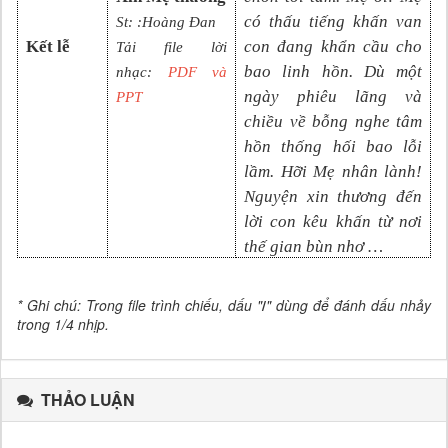
có thấu tiếng khấn van
St: :Hoàng Đan
Kết lễ
con đang khẩn cầu cho
Tải file lời
bao linh hồn. Dù một
nhạc:
PDF và
ngày phiêu lãng và
PPT
chiều về bỗng nghe tâm
hồn thống hối bao lỗi
lầm. Hỡi Mẹ nhân lành!
Nguyện xin thương đến
lời con kêu khấn từ nơi
thế gian bùn nhơ …
* Ghi chú: Trong file trình chiếu, dấu "
/
" dùng để đánh dấu nhảy
trong 1/4 nhịp.
THẢO LUẬN