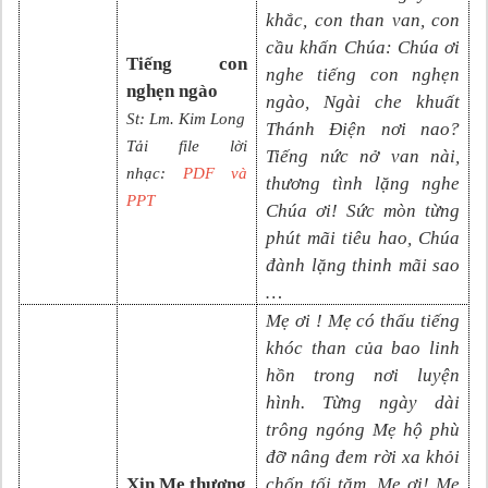
khắc, con than van, con
cầu khấn Chúa: Chúa ơi
Tiếng con
nghe tiếng con nghẹn
nghẹn ngào
ngào, Ngài che khuất
St: Lm. Kim Long
Thánh Điện nơi nao?
Tải file lời
Tiếng nức nở van nài,
nhạc:
PDF và
thương tình lặng nghe
PPT
Chúa ơi! Sức mòn từng
phút mãi tiêu hao, Chúa
đành lặng thinh mãi sao
…
Mẹ ơi ! Mẹ có thấu tiếng
khóc than của bao linh
hồn trong nơi luyện
hình. Từng ngày dài
trông ngóng Mẹ hộ phù
đỡ nâng đem rời xa khỏi
Xin Mẹ thương
chốn tối tăm. Mẹ ơi! Mẹ