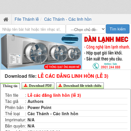
File Thánh lễ
Các Thánh - Các linh hồn
Download file:
LỄ CÁC ĐẲNG LINH HỒN (LỄ 3)
Download PDF
Download file trình chiếu
Thông tin
Tên file
:
Lễ các đẳng linh hồn (lễ 3)
Tác giả
:
Authors
Phiên bản
:
Power Point
Thể loại
:
Các Thánh - Các linh hồn
Imprimatur
:
N/A
Bản quyền
:
N/A