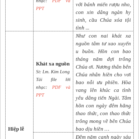
nhạc:
PDF và
với bánh miến rượu nho,
PPT
con xin dâng ngàn hy
sinh, cầu Chúa xóa tội
tình
...
Như con nai khát xa
nguồn tâm tư xao xuyến
u buồn. Hồn con bao
tháng năm đợi trông
Khát xa nguồn
Chúa ơi. Nương thân bên
St: Lm. Kim Long
Chúa nhân hiền cho vơi
Tải file lời
bao nỗi ưu phiền. Hòa
nhạc:
PDF và
vang lên khúc ca tình
PPT
yêu dâng tiến Ngài. Tâm
hồn con ngày đêm hằng
thao thức, con thao thức
trông mong về bên Chúa
Hiệp lễ
bao dịu hiền …
Đêm năm canh ngày sáu