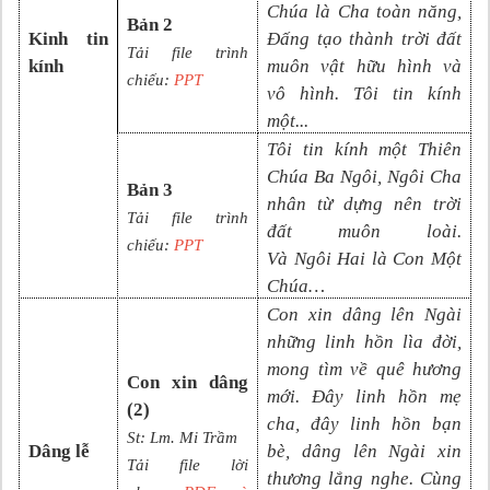
Chúa là Cha toàn năng,
Bản 2
Kinh tin
Đấng tạo thành trời đất
Tải file trình
kính
muôn vật hữu hình và
chiếu:
PPT
vô
hình. Tôi tin kính
một
...
Tôi tin kính một Thiên
Chúa Ba Ngôi, Ngôi Cha
Bản 3
nhân từ dựng nên trời
Tải file trình
đất muôn loài.
chiếu:
PPT
Và
N
gôi
Hai là Con Một
Chúa
…
Con xin dâng lên Ngài
những linh hồn lìa đời,
mong tìm về quê hương
Con xin dâng
mới. Đây linh hồn mẹ
(2)
cha, đây linh hồn bạn
St:
Lm. Mi Trầm
Dâng lễ
bè, dâng lên Ngài xin
Tải file lời
thương lắng nghe. Cùng