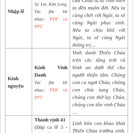
cứu Chúa ta là vinh hiển
St: Lm. Kim Long
ta đến muôn đời. Nếu ta
Nhập lễ
Tải file lời
cùng chết với Ngài, ta sẽ
nhạc:
PDF và
cùng Ngài phục sinh.
PP
T
Nếu ta chịu khổ với
Ngài, ta sẽ cùng Ngài
thống trị
...
Vinh danh Thiên Chúa
trên các tầng trời và
Kinh Vinh
bình an dưới thế cho
Danh
người thiện tâm. Chúng
Kinh
con ca ngợi Chúa, chúng
Tải file lời
nguyện
con chúc tụng Chúa,
nhạc:
PDF và
chúng con thờ lạy Chúa,
PPT
chúng con tôn vinh Chúa
…
Thánh vịnh 41
Linh hồn con khao khát
(
Đáp ca lễ 3 -
Thiên Chúa trường sinh.