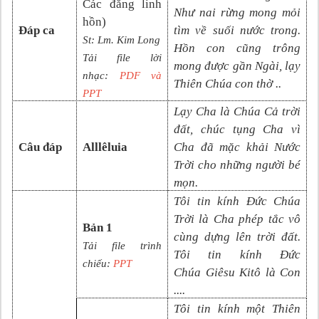
Các đẳng linh
Như nai rừng mong mỏi
hồn
)
Đáp ca
tìm về suối nước trong.
St:
Lm. Kim Long
Hồn con cũng trông
Tải file lời
mong được gần Ngài, lạy
nhạc:
PDF và
Thiên Chúa con thờ ..
PP
T
Lạy Cha là Chúa Cả trời
đất, chúc tụng Cha vì
Câu đáp
Alllêluia
Cha đã mặc khải Nước
Trời cho những người bé
mọn.
Tôi tin kính Đức Chúa
Trời là Cha phép tắc vô
Bản 1
cùng dựng lên trời đất.
Tải file trình
Tôi tin kính Đức
chiếu:
PPT
Chúa
Giêsu Kitô là Con
....
Tôi tin kính một Thiên