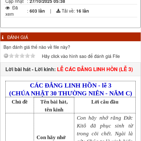
Cập nhật
:
27/10/2025 05:38
Đã
:
603 lần
|
Tải về:
16
lần
xem
ĐÁNH GIÁ
Bạn đánh giá thế nào về file này?
Hãy click vào hình sao để đánh giá File
Lời bài hát - Lời kinh:
LỄ CÁC ĐẲNG LINH HỒN (LỄ 3)
CÁC ĐẲNG LINH HỒN - lễ 3
(CHÚA NHẬT 30 THƯỜNG NIÊN - NĂM C)
Chủ đề
Tên bài hát,
Lời câu đầu
tên kinh
Con hãy nhớ rằng Đức
Kitô đã phục sinh từ
trong cõi chết. Ngài là
Con hãy nhớ