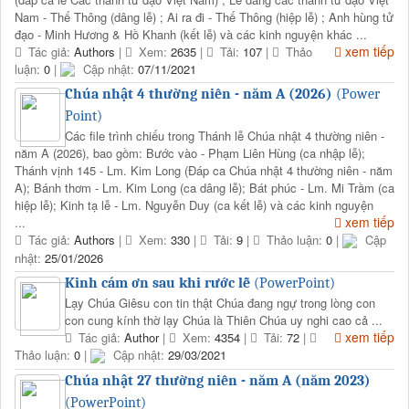
Nam - Thế Thông (dâng lễ) ; Ai ra đi - Thế Thông (hiệp lễ) ; Anh hùng tử
đạo - Minh Hương & Hồ Khanh (kết lễ) và các kinh nguyện khác ...
xem tiếp
Tác giả:
Authors
|
Xem:
2635
|
Tải:
107
|
Thảo
luận:
0
|
Cập nhật:
07/11/2021
Chúa nhật 4 thường niên - năm A (2026)
(Power
Point)
Các file trình chiếu trong Thánh lễ Chúa nhật 4 thường niên -
năm A (2026), bao gồm: Bước vào - Phạm Liên Hùng (ca nhập lễ);
Thánh vịnh 145 - Lm. Kim Long (Đáp ca Chúa nhật 4 thường niên - năm
A); Bánh thơm - Lm. Kim Long (ca dâng lễ); Bát phúc - Lm. Mi Trầm (ca
hiệp lễ); Kinh tạ lễ - Lm. Nguyễn Duy (ca kết lễ) và các kinh nguyện
xem tiếp
...
Tác giả:
Authors
|
Xem:
330
|
Tải:
9
|
Thảo luận:
0
|
Cập
nhật:
25/01/2026
Kinh cám ơn sau khi rước lễ
(PowerPoint)
Lạy Chúa Giêsu con tin thật Chúa đang ngự trong lòng con
con cung kính thờ lạy Chúa là Thiên Chúa uy nghi cao cả ...
xem tiếp
Tác giả:
Author
|
Xem:
4354
|
Tải:
72
|
Thảo luận:
0
|
Cập nhật:
29/03/2021
Chúa nhật 27 thường niên - năm A (năm 2023)
(PowerPoint)