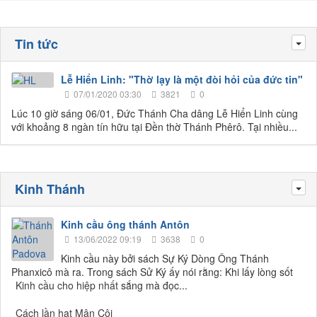
Tin tức
Tog
Lễ Hiển Linh: "Thờ lạy là một đòi hỏi của đức tin"
07/01/2020 03:30
3821
0
Lúc 10 giờ sáng 06/01, Đức Thánh Cha dâng Lễ Hiển Linh cùng
với khoảng 8 ngàn tín hữu tại Đền thờ Thánh Phêrô. Tại nhiều...
Kinh Thánh
Tog
Kinh cầu ông thánh Antôn
13/06/2022 09:19
3638
0
Kinh cầu này bởi sách Sự Ký Dòng Ông Thánh
Phanxicô mà ra. Trong sách Sử Ký ấy nói rằng: Khi lấy lòng sốt
Kinh cầu cho hiệp nhất
sắng mà đọc...
Cách lần hạt Mân Côi