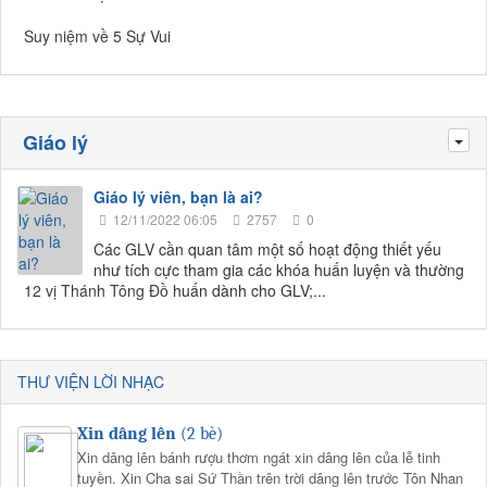
Suy niệm về 5 Sự Vui
Giáo lý
Tog
Giáo lý viên, bạn là ai?
12/11/2022 06:05
2757
0
Các GLV cần quan tâm một số hoạt động thiết yếu
như tích cực tham gia các khóa huấn luyện và thường
12 vị Thánh Tông Đồ
huấn dành cho GLV;...
THƯ VIỆN LỜI NHẠC
Xin dâng lên
(2 bè)
Xin dâng lên bánh rượu thơm ngát xin dâng lên của lễ tinh
tuyền. Xin Cha sai Sứ Thần trên trời dâng lên trước Tôn Nhan