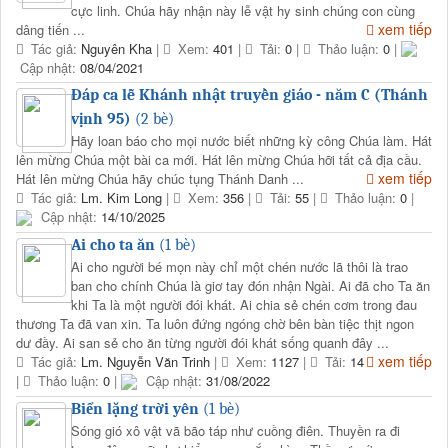
cực linh. Chúa hãy nhận này lễ vật hy sinh chúng con cùng
xem tiếp
dâng tiến ...
Tác giả:
Nguyên Kha
|
Xem:
401
|
Tải:
0
|
Thảo luận:
0
|
Cập nhật:
08/04/2021
Đáp ca lễ Khánh nhật truyền giáo - năm C (Thánh
vịnh 95)
(2 bè)
Hãy loan báo cho mọi nước biết những kỳ công Chúa làm. Hát
lên mừng Chúa một bài ca mới. Hát lên mừng Chúa hỡi tất cả địa cầu.
xem tiếp
Hát lên mừng Chúa hãy chúc tụng Thánh Danh ...
Tác giả:
Lm. Kim Long
|
Xem:
356
|
Tải:
55
|
Thảo luận:
0
|
Cập nhật:
14/10/2025
Ai cho ta ăn
(1 bè)
Ai cho người bé mọn này chỉ một chén nước lã thôi là trao
ban cho chính Chúa là giơ tay đón nhận Ngài. Ai đã cho Ta ăn
khi Ta là một người đói khát. Ai chia sẻ chén cơm trong đau
thương Ta đã van xin. Ta luôn đứng ngóng chờ bên bàn tiệc thịt ngon
dư đầy. Ai san sẻ cho ăn từng người đói khát sống quanh đây ...
xem tiếp
Tác giả:
Lm. Nguyễn Văn Trinh
|
Xem:
1127
|
Tải:
14
|
Thảo luận:
0
|
Cập nhật:
31/08/2022
Biển lặng trời yên
(1 bè)
Sóng gió xô vật vã bão táp như cuồng điên. Thuyền ra đi