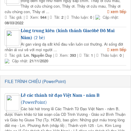
trong đêm ngỡ như hiểm nguy sắp chìm. Thầy ơi cứu mau,
Thầy ơi cứu chúng con, Thầy ơi. Thầy ơi cứu mau, Thầy ơi
xem tiếp
cứu chúng con, Thầy ơi ...
Tác giả:
|
Xem:
944
|
Tải:
2
|
Thảo luận:
0
|
Cập nhật:
08/03/2022
Lòng trung kiên (kính thánh Giacôbê Đỗ Mai
Năm)
(2 bè)
Ai gan vàng dạ sắt khổ đau vẫn luôn coi thường. Ai sống đời
xem tiếp
nhân ái vui vẻ với mọi người ...
Tác giả:
Lm. Nguyễn Duy
|
Xem:
393
|
Tải:
1
|
Thảo luận:
0
|
Cập nhật:
21/11/2020
FILE TRÌNH CHIẾU (PowerPoint)
Lễ các thánh tử đạo Việt Nam - năm B
(PowerPoint)
Các bài hát trong lễ Các Thánh Tử Đạo Việt Nam - năm B,
được tham khảo từ bài soạn của CĐ Trinh Vương - Giáo xứ Bình Thuận
và Giáo họ Giuse Thợ (Tp. HCM), bao gồm: Những giọt máu trong lòng
đất mẹ - Lm. Phương Anh (nhập lễ) ; Thánh vịnh 125 - Lm. Kim Long
(đáp ca lễ Các thánh tử đạo Việt Nam) ; Lễ dâng các thánh tử đạo Việt