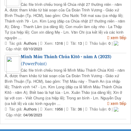
Các file trình chiếu trong lễ Chúa nhật 27 thường niên - năm
A, được tham khảo từ bài soạn của Ca Đoàn Trinh Vương - Giáo xứ
Bình Thuận (Tp. HCM), bao gồm: Cho Nước Trời mai sau (ca nhập lễ);
Thánh vịnh 79 - Lm. Kim Long (đáp ca Chúa nhật 27 thường niên - năm
A); Dâng - Thanh Lâm (ca dâng lễ); Con muốn làm cây nho - La Thập
Tự (ca hiệp lễ); Con xin dâng Mẹ - Lm. Văn Chi (ca kết lễ) và các kinh
xem tiếp
nguyện ...
Tác giả:
Authors
|
Xem:
1316
|
Tải:
13
|
Thảo luận:
0
|
Cập nhật:
03/10/2023
Mình Máu Thánh Chúa Kitô - năm A (2023)
(PowerPoint)
Các file trình chiếu trong lễ Mình Máu Thánh Chúa Kitô - năm
A, được tham khảo từ bài soạn của Ca Đoàn Trinh Vương - Giáo xứ
Bình Thuận (Tp. HCM), bao gồm: Thịt Máu này - Thanh An (ca nhập
lễ); Thánh vịnh 147 - Lm. Kim Long (đáp ca lễ Mình Máu Thánh Chúa
Kitô - năm A); Biết bao là hạt lúa - Lm. Xuân Thảo (ca dâng lễ); Xin ở
lại với con - Viết Chung (ca hiệp lễ); Trong an bình - Lm. Nguyễn Duy
xem tiếp
(ca kết lễ) và các kinh nguyện ...
Tác giả:
Authors
|
Xem:
1956
|
Tải:
36
|
Thảo luận:
0
|
Cập nhật:
04/06/2023