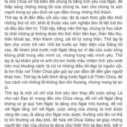
ta cho Chúa cơ hội biến đổi chúng ta bằng tình yêu của Ngài, để
thắp sáng những bóng tối của chúng ta, ban cho chúng ta sức
mạnh trong sự yếu đuối và can đảm trong những thử thách.
Thờ lạy là đi đến điều cốt yếu này: đó là cách thức giải độc khỏi
những thứ vô ích, khỏi lệ thuộc vào cơn nghiện làm tê liệt trái tim
và đầu độc tâm trí. Thật vậy, bằng việc thờ lạy, chúng ta học cách
từ chối những gì không được tôn thờ: thần tiền bạc, thần tiêu thụ,
thần khoái lạc, thần thành công, cái tôi tự xưng thần. Thờ lạy là
làm cho mình trở nên nhỏ bé trước sự hiện diện của Đấng tối
cao, để khám phá trước mặt Ngài rằng sự vĩ đại của cuộc sống
không phải trong việc mình có, nhưng trong việc mình yêu. Thờ
lạy là sự khám phá ra anh chị em trước mầu nhiệm tình yêu vượt
trên mọi khoảng cách: là rút ra những điều tốt đẹp từ nguồn cội,
là tìm thấy nơi Thiên Chúa gần gũi sự can đảm để đến gần người
khác hơn. Thờ lạy là biết thinh lặng trước Ngôi Lời Thiên Chúa, để
học cách nói những lời không làm tổn thương, nhưng mang lại an
ủi.
Thờ lạy là một cử chỉ của tình yêu làm thay đổi cuộc sống. Là
như các Đạo sĩ: mang đến cho Chúa vàng, để nói với Ngài rằng
không có gì quý hơn Ngài; là dâng cho Ngài nhũ hương, để nói
với Ngài rằng chỉ với Ngài, cuộc sống của chúng ta mới được
nâng lên cao; là dâng cho Ngài mộc dược, thường xức lên cơ thể
bị tổn thương và đau khổ, để hứa với Chúa Giêsu sẽ giúp những
người lân cận của chúng ta đang chịu thiệt thòi và đau khổ, bởi vì