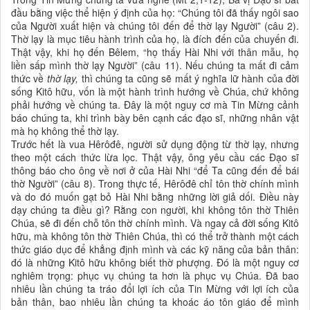
đầu bằng việc thể hiện ý định của họ: “Chúng tôi đã thấy ngôi sao
của Người xuất hiện và chúng tôi đến để thờ lạy Người” (câu 2).
Thờ lạy là mục tiêu hành trình của họ, là đích đến của chuyến đi.
Thật vậy, khi họ đến Bêlem, “họ thấy Hài Nhi với thân mẫu, họ
liền sấp mình thờ lạy Người” (câu 11). Nếu chúng ta mất đi cảm
thức về
thờ lạy,
thì chúng ta cũng sẽ mất ý nghĩa lữ hành của đời
sống Kitô hữu, vốn là một hành trình hướng về Chúa, chứ không
phải hướng về chúng ta. Đây là một nguy cơ mà Tin Mừng cảnh
báo chúng ta, khi trình bày bên cạnh các đạo sĩ, những nhân vật
mà họ không thể thờ lạy.
Trước hết là vua Hêrôđê, người sử dụng động từ thờ lạy, nhưng
theo một cách thức lừa lọc. Thật vậy, ông yêu cầu các Đạo sĩ
thông báo cho ông về nơi ở của Hài Nhi “để Ta cũng đến để bái
thờ Người” (câu 8). Trong thực tế, Hêrôđê chỉ tôn thờ chính mình
và do đó muốn gạt bỏ Hài Nhi bằng những lời giả dối. Điều này
dạy chúng ta điều gì? Rằng con người, khi không tôn thờ Thiên
Chúa, sẽ đi đến chỗ tôn thờ chính mình. Và ngay cả đời sống Kitô
hữu, mà không tôn thờ Thiên Chúa, thì có thể trở thành một cách
thức giáo dục để khẳng định mình và các kỹ năng của bản thân:
đó là những Kitô hữu không biết thờ phượng. Đó là một nguy cơ
nghiêm trọng: phục vụ chúng ta hơn là phục vụ Chúa. Đã bao
nhiêu lần chúng ta tráo đổi lợi ích của Tin Mừng với lợi ích của
bản thân, bao nhiêu lần chúng ta khoác áo tôn giáo để mình