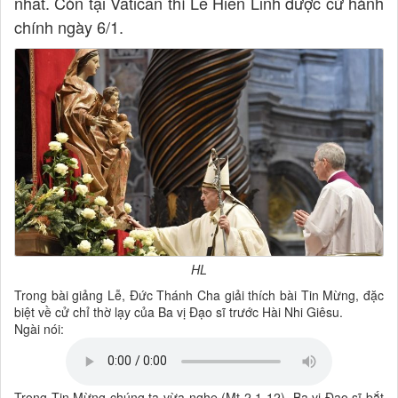
nhất. Còn tại Vatican thì Lễ Hiển Linh được cử hành
chính ngày 6/1.
HL
Trong bài giảng Lễ, Đức Thánh Cha giải thích bài Tin Mừng, đặc
biệt về cử chỉ thờ lạy của Ba vị Đạo sĩ trước Hài Nhi Giêsu.
Ngài nói:
Trong Tin Mừng chúng ta vừa nghe (Mt 2,1-12), Ba vị Đạo sĩ bắt