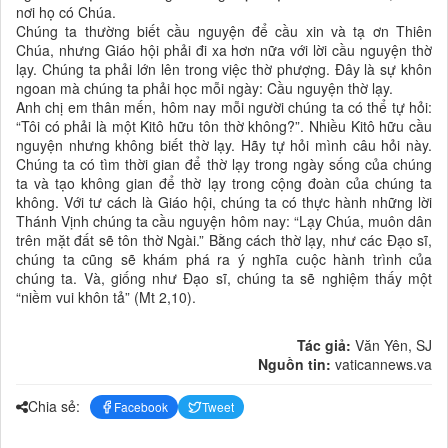
nơi họ có Chúa.
Chúng ta thường biết cầu nguyện để cầu xin và tạ ơn Thiên
Chúa, nhưng Giáo hội phải đi xa hơn nữa với lời cầu nguyện thờ
lạy. Chúng ta phải lớn lên trong việc thờ phượng. Đây là sự khôn
ngoan mà chúng ta phải học mỗi ngày: Cầu nguyện thờ lạy.
Anh chị em thân mến, hôm nay mỗi người chúng ta có thể tự hỏi:
“Tôi có phải là một Kitô hữu tôn thờ không?”. Nhiều Kitô hữu cầu
nguyện nhưng không biết thờ lạy. Hãy tự hỏi mình câu hỏi này.
Chúng ta có tìm thời gian để thờ lạy trong ngày sống của chúng
ta và tạo không gian để thờ lạy trong cộng đoàn của chúng ta
không. Với tư cách là Giáo hội, chúng ta có thực hành những lời
Thánh Vịnh chúng ta cầu nguyện hôm nay: “Lạy Chúa, muôn dân
trên mặt đất sẽ tôn thờ Ngài.” Bằng cách thờ lạy, như các Đạo sĩ,
chúng ta cũng sẽ khám phá ra ý nghĩa cuộc hành trình của
chúng ta. Và, giống như Đạo sĩ, chúng ta sẽ nghiệm thấy một
“niềm vui khôn tả” (Mt 2,10).
Tác giả:
Văn Yên, SJ
Nguồn tin:
vaticannews.va
Chia sẻ:
Facebook
Tweet