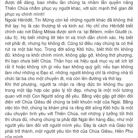
được dễ dàng, bao nhiêu lần chúng ta nhầm lẫn quyền năng
Thiên Chúa nhắm phục vụ người khác, với sức mạnh thế gian để
phục vụ chính mình!
Ngoài Hêrôđê, Tin Mừng còn kể những người khác đã không thể
thờ lạy: họ là các thượng tế và kinh sư. Họ chỉ cho Hêrôđê biết
chính xác nơi Đấng Mêsia được sinh ra: tại Bêlem, miền Giuđê (x.
câu 5). Họ biết những lời tiên tri và trích dẫn chính xác. Họ biết
nơi phải đi, nhưng họ không đi. Cũng từ điều này chúng ta có thể
rút ra một bài học. Trong đời sống Kitô hữu, biết thôi thì không
đủ: không ra khỏi chính mình, không gặp gỡ, không thờ phượng,
thì bạn chưa biết Chúa. Thần học và hiệu quả mục vụ sẽ ích lợi
rất ít hoặc không ích gì nếu bạn không quỳ gối; nếu bạn không
làm như những vị Đạo sĩ, những người không chỉ là những nhà tổ
chức tài ba cho một chuyến đi, mà còn lên đường và thờ lạy.
Khi thờ phượng, người ta nhận ra rằng đức tin không thu gọn
trong một tập hợp các giáo lý tốt đẹp, nhưng là một mối tương
quan với một Con Người sống để yêu. Bằng việc gặp gỡ diện đối
diện với Chúa Giêsu để chúng ta biết khuôn mặt của Ngài. Bằng
việc tôn thờ, chúng ta khám phá ra rằng đời sống Kitô hữu là một
câu chuyện tình yêu với Thiên Chúa, nơi những ý tưởng tốt thôi
thì chưa đủ, nhưng chúng ta phải đặt Ngài lên hàng đầu, như một
người yêu làm đối với người mình yêu. Đây là cách mà Giáo hội
phải trở thành, một người yêu tôn thờ của Chúa Giêsu, Hiền Phu
của mình.