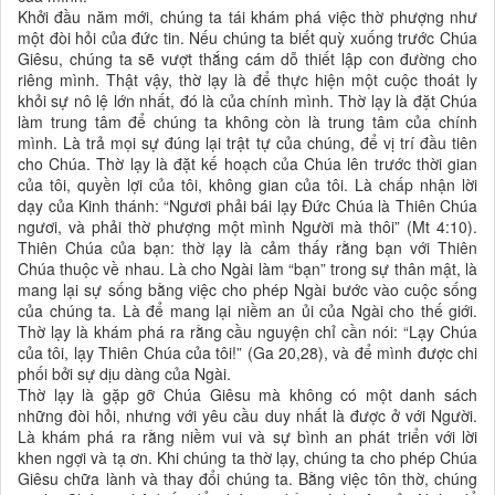
Khởi đầu năm mới, chúng ta tái khám phá việc thờ phượng như
một đòi hỏi của đức tin. Nếu chúng ta biết quỳ xuống trước Chúa
Giêsu, chúng ta sẽ vượt thắng cám dỗ thiết lập con đường cho
riêng mình. Thật vậy, thờ lạy là để thực hiện một cuộc thoát ly
khỏi sự nô lệ lớn nhất, đó là của chính mình. Thờ lạy là đặt Chúa
làm trung tâm để chúng ta không còn là trung tâm của chính
mình. Là trả mọi sự đúng lại trật tự của chúng, để vị trí đầu tiên
cho Chúa. Thờ lạy là đặt kế hoạch của Chúa lên trước thời gian
của tôi, quyền lợi của tôi, không gian của tôi. Là chấp nhận lời
dạy của Kinh thánh: “Ngươi phải bái lạy Đức Chúa là Thiên Chúa
ngươi, và phải thờ phượng một mình Người mà thôi” (Mt 4:10).
Thiên Chúa của bạn: thờ lạy là cảm thấy rằng bạn với Thiên
Chúa thuộc về nhau. Là cho Ngài làm “bạn” trong sự thân mật, là
mang lại sự sống bằng việc cho phép Ngài bước vào cuộc sống
của chúng ta. Là để mang lại niềm an ủi của Ngài cho thế giới.
Thờ lạy là khám phá ra rằng cầu nguyện chỉ cần nói: “Lạy Chúa
của tôi, lạy Thiên Chúa của tôi!” (Ga 20,28), và để mình được chi
phối bởi sự dịu dàng của Ngài.
Thờ lạy là gặp gỡ Chúa Giêsu mà không có một danh sách
những đòi hỏi, nhưng với yêu cầu duy nhất là được ở với Người.
Là khám phá ra rằng niềm vui và sự bình an phát triển với lời
khen ngợi và tạ ơn. Khi chúng ta thờ lạy, chúng ta cho phép Chúa
Giêsu chữa lành và thay đổi chúng ta. Bằng việc tôn thờ, chúng