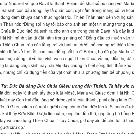
e từ Nadarét về quê Đavít là thành Bêlem để khai sổ bộ cùng với Maria
. Bà sinh con đầu lòng, lấy tả quấn con, đặt nằm trong máng cỏ, vì kh
đồng đêm khuya canh thức ngoài trời. Thiên Thần hiện đến với họ sáng
n Thần nói: “Đừng sợ! Này tôi báo cho anh em một tin mừng trọng đại,
Chúa là Đức Kitô đã sinh ra cho anh em trong thành Đavít. Và đây là
Hài Nhi mình vấn tã đặt nằm trong máng cỏ.” Bổng đâu có muôn vàn thi
 Thiên Chuá trên các tầng trời và bình an dưới thế cho người thiện tâm
thiên thần về trời rồi, các mục đồng hối hả đi Bêlem, họ đã gặp Maria
các mục đồng lui về tôn vinh và ca ngợi Thiên Chuá về mọi điều họ đã 
g ta dâng chục kinh này, xin Mẹ dạy chúng ta biết sống tinh thần khó 
, nhưng chỉ xử dụng tiền của vật chất như là phương tiện để phục vụ s
 Tư: Đức Bà dâng Đức Chúa Giêsu trong đền Thánh. Ta hãy xin ch
đã đến ngày lễ thanh tẩy theo luật Môsê, Maria và Giuse đem Hài Nhi 
luật dạy Con trai đầu lòng sẽ được gọi là của thánh, phải dâng kính C
đó, ở Gierusalem có một người công chính đạo đức tên là Simeôn đượ
c khi thấy Đức Kitô. Được linh cảm, ông lên đền thờ, gặp ông bà bồng H
 tay và chúc tụng Thiên Chúa: ” Lạy Chúa, giờ đây xin để cho tôi tớ thá
gười cứu độ.”