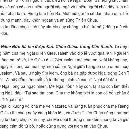
mẹ Hài Nhi kinh ngạc vì các điều nói về Ngài. Đoạn Simêông chúc lành
này sẽ nên cớ cho nhiều người vấp ngã và nhiều người chỗi dậy, làm dấ
hồn phát lộ ra. Riêng tâm hồn Bà. Một mũi gươm sẽ đâm thâu qua. Lễ 
 dũng mãnh, đầy khôn ngoan và ân sủng Thiên Chúa.
g ta dâng chục kinh này xin Mẹ dạy chúng ta biết từ bỏ ý riêng mà v
 đời.
 Năm: Đức Bà tìm được Đức Chúa Giêsu trong Đền thánh. Ta hãy 
 năm cha mẹ Ngài đi lên Giesusalem vào dịp lễ vượt qua. Khi Ngài lên 
 ông bà trở về, trẻ Giêsu ở lại Gierusalem mà cha me Ngài không hay, v
ngày rồi, ông bà mới hay, nên cố tìm Ngài giữa hàng bà con quen thuộc
usalem. Và sau 3 ngày tìm kiếm, ông bà đã gặp được Ngài trong Đền T
ỏi.. Ai nâý đều sửng sốt về trí thông minh và các lời Ngài đốí đáp.
 Ngài, ông bà ngạc nhiên, Me Ngài hỏi: ” Này con, tại sao con làm th
g Ngài đáp: “Tại sao tìm con: Cha me không biết là con có bổn phận
lời Ngài nóí.”
Ngài đi xuống với cha mẹ về Nazarét, và hằng tuân phục cha mẹ Riêng
Giêsu thì càng ngày càng khôn lớn, và được Thiên Chúa cũng như mọ
g ta dâng chục kinh này, xin Mẹ đoái thương nhìn đến chúng ta và giới 
 đang cám dỗ từ bỏ, hoặc dửng dưng với niềm tin vào Chúa.