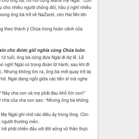
 cho ông bà, rồi nói cùng Maria mẹ Ngài: “Con
u cho nhiều người chống đốí, hầu ý nghĩ nhiều
xong ông bà trở về NaZarét, còn Hai Nhi lớn
âng theo thánh ý Chúa trong hoàn cảnh của
xin cho đươc giữ nghĩa cùng Chúa luôn
.
12 tuổi, ông bà cũng đưa Ngài đi dự lễ. Lễ
ì nghĩ Ngài có trong đoàn lữ hành, sau khi đi
. Nhưng không tìm ra, ông bà mới quay trở laị
hờ. Ngài đang ngồi giữa các tiến sĩ mà nghe
ế? Này cha con và mẹ phải đau khổ tìm con!”
 ở nhà của cha con sao: “Nhưng ông bà không
 Mẹ Ngài ghi nhớ các điều ấy trong lòng. Còn
i người thương mến.
trẻ phải chiến đấu với đờì sống vô thần thực