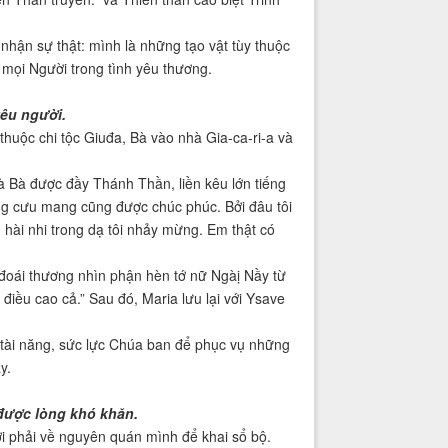
nhận sự thật: mình là những tạo vật tùy thuộc
mọi Người trong tình yêu thương.
yêu người.
thuộc chi tộc Giuđa, Bà vào nhà Gia-ca-ri-a và
 Bà được đầy Thánh Thần, liền kêu lớn tiếng
g cưu mang cũng được chúc phúc. Bởi đâu tôi
ì hài nhi trong dạ tôi nhảy mừng. Em thật có
 đoái thương nhìn phận hèn tớ nữ Ngàị Nầy từ
điều cao cả.” Sau đó, Maria lưu lại với Ysave
 tài năng, sức lực Chúa ban để phục vụ những
y.
được lòng khó khăn.
ời phải về nguyên quán mình để khai sổ bộ.