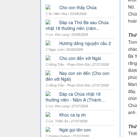
Nữ.
Cho con thấy Chúa
Chún
Sr. Hiền Hòa |
03/08/2026
hoàn
Đáp ca Thứ Ba sau Chúa
nhật 18 thường niên (năm...
Thứ 
Lm. Kim Long |
03/08/2026
Tron
Hương dâng nguyện cầu 2
chào
Ngọc Linh |
03/08/2026
Bà Y
Cho con đến với Ngài
rằng
Hồng Trần - Phạm Đình Đài |
27/07/2026
được
Nay con xin đến (Cho con
phúc
đến với Ngài)
Mari
Hồng Trần - Phạm Đình Đài |
27/07/2026
đây,
Đáp ca Chúa nhật 18
chừn
thường niên - Năm A (Thánh...
Chún
Lm. Kim Long |
27/07/2026
anh 
Khúc ca tạ ơn
Lm. Thiên Ân |
27/07/2026
Thứ
Ngài gọi tên con
Thời
Dương Quảng |
27/07/2026