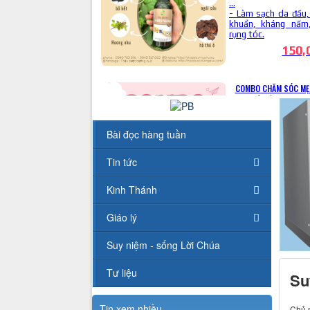
Bài đọc hàng tuần
Tin tức
Kinh Thánh
Giáo lý
Suy niệm - sống Lời Chúa
Tư liệu
Su
Tin xem nhiều
Chủ n