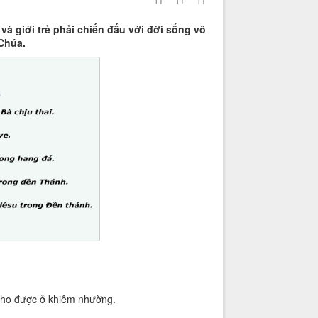
à giới trẻ phải chiến đấu với đờì sống vô
Chúa.
 cho được ở khiêm nhường.