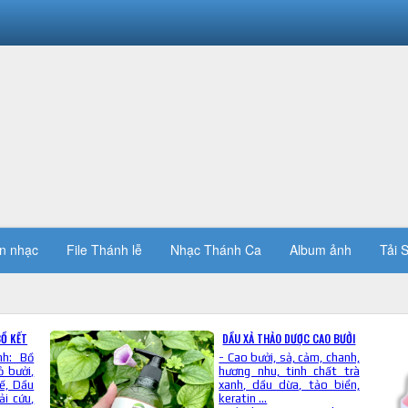
n nhạc
File Thánh lễ
Nhạc Thánh Ca
Album ảnh
Tải S