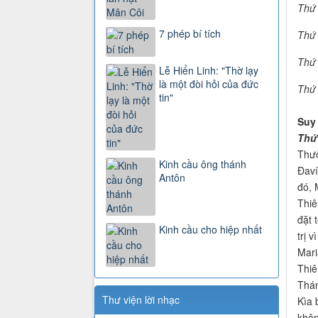
Thứ 
7 phép bí tích
Thứ 
Thứ 
Lễ Hiển Linh: "Thờ lạy
là một đòi hỏi của đức
Thứ 
tin"
Suy
Thứ 
Thưở
Kinh cầu ông thánh
Đaví
Antôn
đó, 
Thiê
đặt 
Kinh cầu cho hiệp nhất
trị 
Mari
Thiê
Thán
Thư viện lời nhạc
Kìa 
khôn