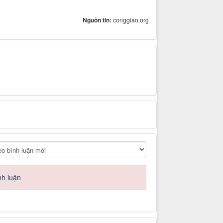
Nguồn tin:
conggiao.org
nh luận