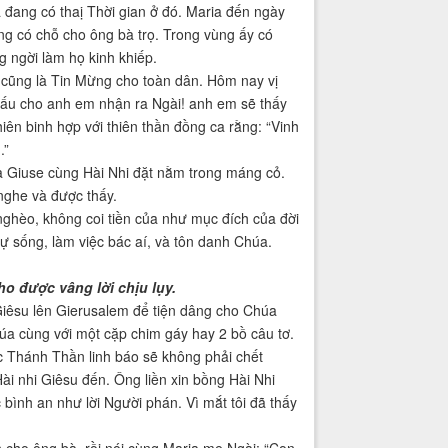
 đang có thaị Thời gian ở đó. Maria đến ngày
ông có chỗ cho ông bà trọ. Trong vùng ấy có
 ngời làm họ kinh khiếp.
 cũng là Tin Mừng cho toàn dân. Hôm nay vị
 dấu cho anh em nhận ra Ngài! anh em sẽ thấy
ên binh hợp với thiên thần đồng ca rằng: “Vinh
.”
 và Giuse cùng Hài Nhi đặt nằm trong máng cỏ.
nghe và được thấy.
nghèo, không coi tiền của như mục đích của đời
ự sống, làm việc bác aí, và tôn danh Chúa.
o được vâng lời chịu lụy.
Giêsu lên Gierusalem để tiện dâng cho Chúa
húa cùng với một cặp chim gáy hay 2 bồ câu tơ.
c Thánh Thần linh báo sẽ không phải chết
ài nhi Giêsu đến. Ông liền xin bồng Hài Nhi
c bình an như lời Người phán. Vì mắt tôi đã thấy