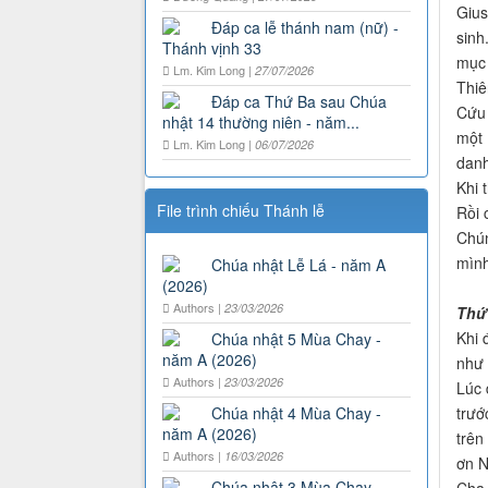
Gius
Đáp ca lễ thánh nam (nữ) -
sinh
Thánh vịnh 33
mục 
Lm. Kim Long |
27/07/2026
Thiê
Đáp ca Thứ Ba sau Chúa
Cứu 
nhật 14 thường niên - năm...
một 
Lm. Kim Long |
06/07/2026
danh
Khi 
File trình chiếu Thánh lễ
Rồi 
Chún
mình
Chúa nhật Lễ Lá - năm A
(2026)
Authors |
23/03/2026
Thứ
Khi 
Chúa nhật 5 Mùa Chay -
năm A (2026)
như 
Authors |
23/03/2026
Lúc 
trướ
Chúa nhật 4 Mùa Chay -
năm A (2026)
trên
Authors |
16/03/2026
ơn N
Chúa nhật 3 Mùa Chay -