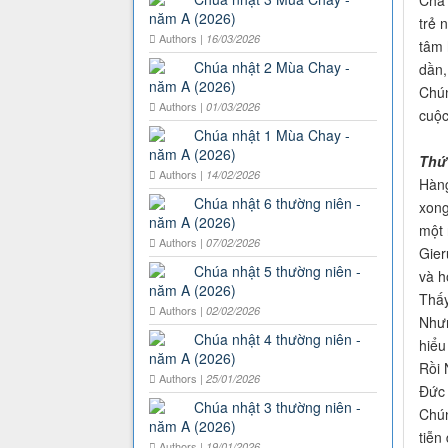
Cha 
năm A (2026)
trẻ 
Authors |
16/03/2026
tâm 
Chúa nhật 2 Mùa Chay -
dần,
năm A (2026)
Chún
Authors |
01/03/2026
cuộc
Chúa nhật 1 Mùa Chay -
năm A (2026)
Thứ
Authors |
14/02/2026
Hàng
Chúa nhật 6 thường niên -
xong
năm A (2026)
một 
Authors |
07/02/2026
Gier
Chúa nhật 5 thường niên -
và h
năm A (2026)
Thấy
Authors |
02/02/2026
Nhưn
Chúa nhật 4 thường niên -
hiểu 
năm A (2026)
Rồi 
Authors |
25/01/2026
Đức 
Chúa nhật 3 thường niên -
Chún
năm A (2026)
tiễn
Authors |
19/01/2026