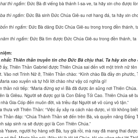
hai thì ngắm:
Đức Bà đi viếng bà thánh I-sa-ve, ta hãy xin cho được lò
ba thì ngắm:
Đức Bà sinh Đức Chúa Giê-su nơi hang đá, ta hãy xin ch
bốn thì ngắm:
Đức Bà dâng Đức Chúa Giê-su trong trong đền thánh, ta 
năm thì ngắm:
Đức Bà tìm được Đức Chúa Giê-su trong đền thánh, ta 
 niệm:
nhất: Thiên thần truyền tin cho Đức Bà chịu thai. Ta hãy xin ch
 ấy, Thiên Thần Gabriel được Thiên Chúa sai đến với một trinh nữ tên
t. Vào nơi Trinh Nữ ở, Thiên Thần chào: “Kính chào Bà đầy ơn phước,
Maria xao xuyến và tự hỏi lời chào như vậy có nghĩa gì!
n thần nói tiếp: “Maria đừng sợ vì Bà đã được ân sủng nơi Thiên Chúa. 
tên là Giêsu. Người sẽ được gọi là Con Đấng Tối Cao. Thiên Chúa sẽ ba
vì nhà Gia-Cóp đến muôn đời, và triều đại Người sẽ vô cùng vô tận.”
a thưa với Thiên Thần: “Việc ấy xảy ra cách nào được, vì tôi không biết
n Thần đáp: “Chúa Thánh Thần sẽ đến trên Bà, và quyền năng Đấng Tố
h sáp sinh ra sẽ được gọi là Con Thiên Chúa.”
bà Ysave, người họ hàng với Bà, tuy già rồi, mà nay đã mang thai được 
g có thể. Maria liền nói: “Này tôi là tôi tớ Chúa, tôi xin vâng như lời Th