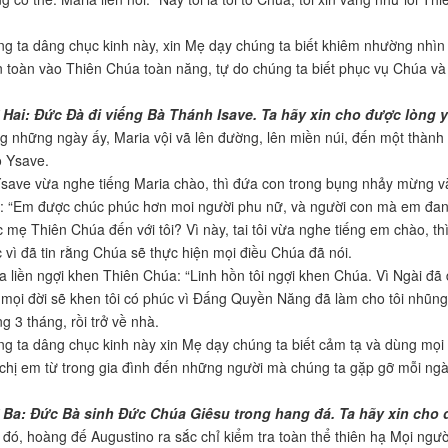
g ta dâng chục kinh này, xin Mẹ dạy chúng ta biết khiêm nhường nhìn 
 toàn vào Thiên Chúa toàn năng, tự do chúng ta biết phục vụ Chúa và 
Hai: Đức Đà đi viếng Bà Thánh Isave. Ta hãy xin cho được lòng 
g những ngày ấy, Maria vội vã lên đường, lên miền núi, đến một thành 
 Ysave.
save vừa nghe tiếng Maria chào, thì đứa con trong bụng nhảy mừng và
: “Em được chúc phúc hơn moi người phu nữ, và người con mà em đan
 mẹ Thiên Chúa đến với tôi? Vì này, tai tôi vừa nghe tiếng em chào, th
 vì đã tin rằng Chúa sẽ thực hiện mọi điều Chúa đã nói.
a liền ngợi khen Thiên Chúa: “Linh hồn tôi ngợi khen Chúa. Vì Ngài đã
 mọi đời sẽ khen tôi có phúc vì Đấng Quyền Năng đã làm cho tôi nhũng 
g 3 tháng, rồi trở về nhà.
g ta dâng chục kinh này xin Mẹ dạy chúng ta biết cảm tạ và dùng mọi
chị em từ trong gia đình đến những người mà chúng ta gặp gỡ mỗi ngà
 Ba: Đức Bà sinh Đức Chúa Giêsu trong hang đá. Ta hãy xin cho 
 đó, hoàng đế Augustino ra sắc chỉ kiểm tra toàn thể thiên hạ Mọi ngư