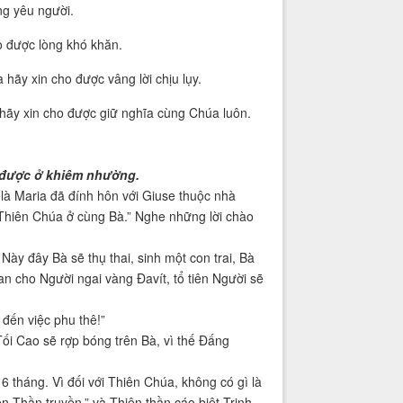
ng yêu người.
o được lòng khó khăn.
hãy xin cho được vâng lời chịu lụy.
hãy xin cho được giữ nghĩa cùng Chúa luôn.
o được ở khiêm nhường.
 là Maria đã đính hôn với Giuse thuộc nhà
 Thiên Chúa ở cùng Bà.” Nghe những lời chào
Này đây Bà sẽ thụ thai, sinh một con trai, Bà
n cho Người ngai vàng Đavít, tổ tiên Người sẽ
 đến việc phu thê!”
i Cao sẽ rợp bóng trên Bà, vì thế Đấng
6 tháng. Vì đối với Thiên Chúa, không có gì là
iên Thần truyền.” và Thiên thần cáo biệt Trinh