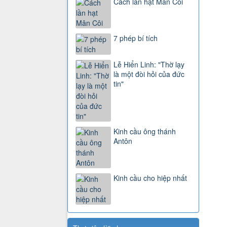
Cách lần hạt Mân Côi
7 phép bí tích
Lễ Hiển Linh: "Thờ lạy
là một đòi hỏi của đức
tin"
Kinh cầu ông thánh
Antôn
Kinh cầu cho hiệp nhất