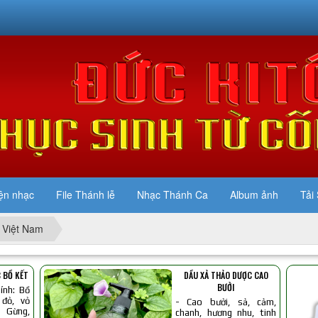
ện nhạc
File Thánh lễ
Nhạc Thánh Ca
Album ảnh
Tải 
 Việt Nam