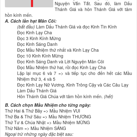
Nguyện Vắn Tắt. Sau đó, làm Dấu
Thánh Giá và hôn Thánh Giá với tâm
hồn kính mến.
A. Cách lần hạt Mân Côi:
(bắt đầu)
Làm Dấu Thánh Giá và đọc Kinh Tin Kính
Đọc Kinh Lạy Cha
Đọc 3 Kinh Kính Mừng
Đọc Kinh Sáng Danh
Đọc Mầu Nhiệm thứ nhất và Kinh Lạy Cha
Đọc 10 Kinh Kính Mừng
Đọc Kinh Sáng Danh và Lời Nguyện Mân Côi
Đọc Mầu Nhiệm thứ hai, rồi đọc Kinh Lạy Cha
Lặp lại mục 6 và 7 => và tiếp tục cho đến hết các Mầu
Nhiệm thứ 3, 4 và 5
Đọc Kinh Lạy Nữ Vương, Kinh Trông Cậy và Các Câu Lạy
Làm Dấu Thánh Giá
Hôn Thánh Giá Chúa với tâm hồn kính mến.
(hết)
B. Cách chọn Mầu Nhiệm cho từng ngày:
Thứ Hai & Thứ Bảy => Mầu Nhiệm VUI
Thứ Ba & Thứ Sáu => Mầu Nhiệm THƯƠNG
Thứ Tư & Chúa Nhật => Mầu Nhiệm MỪNG
Thừ Năm => Mầu Nhiệm SÁNG
Ngoại trừ những ngày đặc biệt sau: