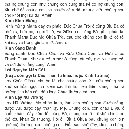
tha nợ chúng con như chúng con cũng tha kẻ có nợ chúng con.
Xin chớ để chúng con sa chước cám dỗ, nhưng cứu chúng con
cho khỏi mọi sự dữ. Amen.
Kinh Kính Mừng
Kính mừng Maria đầy ơn phúc, Đức Chúa Trời ở cùng Bà, Bà có
phúc lạ hơn mọi người nữ, và Giêsu con lòng Bà gồm phúc lạ.
Thánh Maria Đức Mẹ Chúa Trời, cầu cho chúng con là kẻ có tội
khi này và trong giờ lâm tử. Amen.
Kinh Sáng Danh
Sáng danh Đức Chúa Cha, và Đức Chúa Con, và Đức Chúa
Thánh Thần. Như đã có trước vô cùng, và bây giờ, và hằng có,
và đời đời chẳng cùng. Amen.
Lời Nguyện Mân Côi
(hoặc còn gọi là Câu Than Fatima, hoặc Kinh Fatima)
Lạy Chúa Giêsu, xin tha tội cho chúng con. Xin cứu chúng con
khỏi sa hỏa ngục, xin đem các linh hồn lên thiên đàng, nhầt là
những linh hồn cần đến lòng Chúa thương xót hơn.
Kinh Lạy Nữ Vương
Lạy Nữ Vương, Mẹ nhân lành, làm cho chúng con được sống,
được vui, được cậy, thân lạy Mẹ. Chúng con, con cháu E-và, ở
chốn khách đầy, kêu đến cùng Bà, chúng con ở nơi khóc lóc than
thở kêu khẩn Bà thương. Hỡi ôi! Bà là Chúa bầu chúng con, xin
ghé mặt thương xem chúng con. Đến sau khỏi đày, xin cho chúng