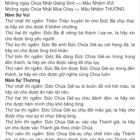
Những ngày Chúa Nhật Giáng Sinh => Mầu Nhiệm VUI
Những ngày Chúa Nhật Mùa Chay => Mầu Nhiệm THƯƠNG
Năm Sự Vui
Thứ nhất thì ngắm:
Thiên Thần truyền tin cho Đức Bà chịu thai,
ta hãy xin cho được ở khiêm nhường.
Thứ hai thì ngắm:
Đức Bà đi viếng bà thánh I-sa-ve, ta hãy xin
cho được lòng yêu người.
Thứ ba thì ngắm:
Đức Bà sinh Đức Chúa Giê-su nơi hang đá, ta
hãy xin cho được lòng khó khăn.
Thứ bốn thì ngắm:
Đức Bà dâng Đức Chúa Giê-su trong trong
đền thánh, ta hãy xin cho được vâng lời chịu lụy.
Thứ năm thì ngắm:
Đức Bà tìm được Đức Chúa Giê-su trong đền
thánh, ta hãy xin cho được giữ nghĩa cùng Chúa luôn.
Năm Sự Thương
Thứ nhất thì ngắm:
Đức Chúa Giê-su lo buồn đổ mồ hôi máu, ta
hãy xin cho được ăn năn tội nên.
Thứ hai thì ngắm:
Đức Chúa Giê-su chịu đánh đòn, ta hãy xin
cho được hãm mình chịu khó bằng lòng.
Thứ ba thì ngắm:
Đức Chúa Giê-su chịu đội mão gai, ta hãy cho
được chịu mọi sự sỉ nhục bằng lòng.
Thứ bốn thì ngắm:
Đức Chúa Giê-su vác cây Thánh giá, ta hãy
xin cho được vác Thánh giá theo chân Chúa.
Thứ năm thì ngắm:
Đức Chúa Giê-su chịu chết trên cây Thánh
giá, ta hãy xin cho được đóng đanh tính xác thịt vào Thánh giá