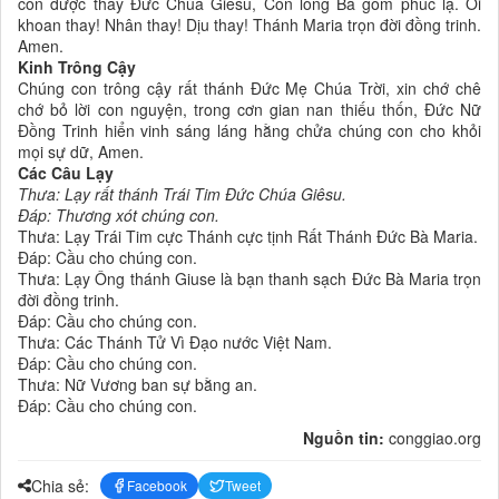
con được thấy Đức Chúa Giêsu, Con lòng Bà gồm phúc lạ. Ôi
khoan thay! Nhân thay! Dịu thay! Thánh Maria trọn đời đồng trinh.
Amen.
Kinh Trông Cậy
Chúng con trông cậy rất thánh Đức Mẹ Chúa Trời, xin chớ chê
chớ bỏ lời con nguyện, trong cơn gian nan thiếu thốn, Đức Nữ
Đồng Trinh hiển vinh sáng láng hằng chửa chúng con cho khỏi
mọi sự dữ, Amen.
Các Câu Lạy
Thưa: Lạy rất thánh Trái Tim Đức Chúa Giêsu.
Đáp: Thương xót chúng con.
Thưa: Lạy Trái Tim cực Thánh cực tịnh Rất Thánh Đức Bà Maria.
Đáp: Cầu cho chúng con.
Thưa: Lạy Ông thánh Giuse là bạn thanh sạch Đức Bà Maria trọn
đời đồng trinh.
Đáp: Cầu cho chúng con.
Thưa: Các Thánh Tử Vì Đạo nước Việt Nam.
Đáp: Cầu cho chúng con.
Thưa: Nữ Vương ban sự bằng an.
Đáp: Cầu cho chúng con.
Nguồn tin:
conggiao.org
Chia sẻ:
Facebook
Tweet