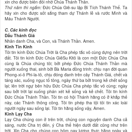
xin cho được biến đổi nhờ Chúa Thánh Thần.
Thứ năm thì ngắm:
Đức Chúa Giê-su lập Bí Tích Thánh Thể. Ta
hãy xin cho được sốt sắng tham dự Thánh lễ và rước Mình và
Máu Thánh Người.
C. Các kinh đọc
Dấu Thánh Giá
Nhân danh Cha, và Con, và Thánh Thần. Amen.
Kinh Tin Kính
Tôi tin kính Đức Chúa Trời là Cha phép tắc vô cùng dựng nên trời
đất. Tôi tin kính Đức Chúa GiêSu Kitô là con một Đức Chúa Cha
cùng là Chúa chúng tôi; bởi phép Đức Chúa Thánh Thần mà
người xuống thai, sinh bởi Bà Maria đồng trinh: chịu nạn đời quan
Phong-xi-ô Phi-la-tô, chịu đóng đanh trên cây Thánh Giá, chết và
táng xác, xuống ngục tổ tông, ngày thứ ba bởi trong kẻ chết sống
lại; lên trời ngự bên hữu Đức Chúa Cha phép tắc vô cùng; ngày
sau bởi trời lại xuống phán xét kẻ sống và kẻ chết. Tôi tin kính
Đức Chúa Thánh Thần. Tôi tin có hội Thánh hằng có ở khắp thế
này, các Thánh thông công. Tôi tin phép tha tội tôi tin xác loài
người ngày sau sống lại. Tôi tin hằng sống vậy, Amen.
Kinh Lạy Cha
Lạy Cha chúng con ở trên trời, chúng con nguyện danh Cha cả
sáng, nước Cha trị đến, ý Cha thể hiện dưới đất cũng như trên
trời. Xin Cha cho chúng con hôm nay lương thực hằng ngày và