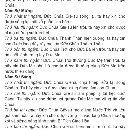
Chúa.
Năm Sự Mừng
Thứ nhất thì ngắm:
Đức Chúa Giê-su sống lại, ta hãy xin cho
được sống lại thật về phần linh hồn.
Thứ hai thì ngắm:
Đức Chúa Giê-su lên trời, ta hãy xin cho được
ái mộ những sự trên trời.
Thứ ba thì ngắm:
Đức Chúa Thánh Thần hiện xuống, ta hãy xin
cho được lòng đầy rẫy mọi ơn Đức Chúa Thánh Thần.
Thứ bốn thì ngắm:
Đức Chúa Trời cho Đức Bà lên trời, ta hãy xin
ơn chết lành trong tay Đức Mẹ.
Thứ năm thì ngắm:
Đức Chúa Trời thưởng Đức Mẹ trên trời, ta
hãy xin Đức Mẹ phù hộ cho ta được thưởng cùng Đức Mẹ trên
nước thiên đàng.
Năm Sự Sáng
Thứ nhất thì ngắm:
Đức Chúa Giê-su chịu Phép Rửa tại sông
Giođan. Ta hãy xin cho được sống xứng đáng làm con Chúa.
Thứ hai thì ngắm:
Đức Chúa Giê-su làm phép lạ tại tiệc cưới
Cana. Ta hãy xin cho được noi gương Đức Mẹ mà vững tin vào
Chúa.
Thứ ba thì ngắm:
Đức Chúa Giê-su rao giảng Nước Trời và kêu
gọi sám hối. Ta hãy xin cho được vững tin vào lòng Chúa thương
xót và siêng năng lãnh nhận Bí Tích Giao Hòa.
Thứ bốn thì ngắm:
Đức Chúa Giê-su biến hình trên núi. Ta hãy