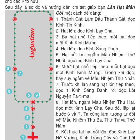
cho các Kitô hữu
Sau đây là sơ đồ và hướng dẫn chi tiết giúp bạn
Lần Hạt Mân
Côi
một cách dễ dàng:
1. Thánh Giá: Làm Dấu Thánh Giá, đọc
Kinh Tin Kính.
2. Hạt lớn: đọc Kinh Lạy Cha.
3. Ba hạt nhỏ tiếp theo: mỗi hạt đọc
một Kinh Kính Mừng.
4. Hạt lớn: đọc Kinh Sáng Danh.
5. Hạt nối lớn: ngắm Mầu Nhiệm Thứ
Nhất, đọc một Kinh Lạy Cha.
6. Mười hạt nhỏ tiếp theo: mỗi hạt đọc
một Kinh Kính Mừng. Trong khi đọc,
hãy suy ngẫm về Mầu Nhiệm Thứ Nhất.
7. Trước khi lần sang hạt lớn tiếp theo,
đọc 1 Kinh Sáng Danh rồi đọc Lời
Nguyện Fa-ti-ma.
8. Hạt lớn, ngắm Mầu Nhiệm Thứ Hai,
đọc một Kinh Lạy Cha. Sau đó, lặp lại
bước 6 và 7. Ta cũng làm tương tự đối
với Mầu Nhiệm Thứ Ba, Thứ Tư và Thứ
Năm.
9. Kết thúc tại hạt nối lớn, đọc Kinh Lạy
Nữ Vương, Kinh Trông Cậy và Các Lời