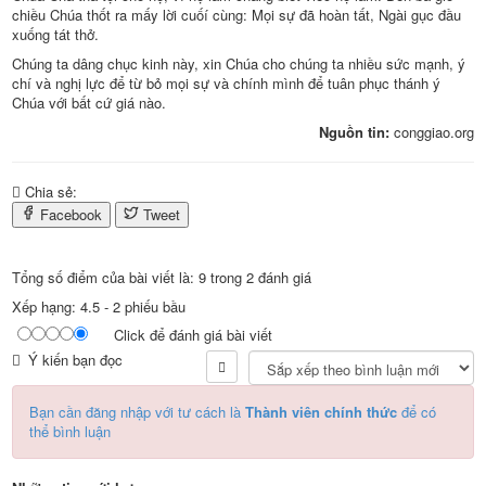
chiều Chúa thốt ra mấy lời cuốí cùng: Mọi sự đã hoàn tất, Ngài gục đầu
xuống tát thở.
Chúng ta dâng chục kinh này, xin Chúa cho chúng ta nhiều sức mạnh, ý
chí và nghị lực để từ bỏ mọi sự và chính mình để tuân phục thánh ý
Chúa với bất cứ giá nào.
Nguồn tin:
conggiao.org
Chia sẻ:
Facebook
Tweet
Tổng số điểm của bài viết là: 9 trong 2 đánh giá
Xếp hạng:
4.5
-
2
phiếu bầu
Click để đánh giá bài viết
Ý kiến bạn đọc
Bạn cần đăng nhập với tư cách là
Thành viên chính thức
để có
thể bình luận