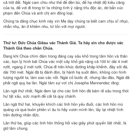
cả trời đất. Ngài cam chiu như thế để đền bù, để hạ nhiệt độ kiêu căng
của ta, để vơi đi trong trí ta những tình ý nặng trĩu độc ác, dơ bẩn xúc
phạm đến Chúa và anh chị em đồng loại.
Chúng ta dâng chục kinh này xin Mẹ dạy chúng ta biết cam chịu sỉ nhục,
nhẫn nhụ, ăn ở khiêm nhu, từ tốn với mọi ngươì.
Thứ tư: Đức Chúa Giêsu vác Thánh Giá. Ta hãy xin cho được vác
Thánh Giá theo chân Chúa.
Đang khi Chúa chìm đám trong đáng cay sầu khổ trong tâm hồn và thân
xác, bọn lý hình bát Chúa vác một cây khổ giá nặng cả 100 kí dài 4 mét
rưỡi, ngang 2 mét rưỡi, Chúa đi trên khúc đường khấp khểnh, đầy sỏi đá,
dài 700 mét. Ngài đã bị đánh đòn, bị hành hạ suốt đêm, không còn hình
tượng người ta; làm sao vác nỗi. Ngài cố bước đi, nhưng lảo đảo, Ngài đã
phải ngã quỵ ba lần. Ngài tâm sự vơí chị Josepha Mennendez rằng:
Lần ngã thứ nhất, Ngài đem lại cho các linh hồn đã bám rễ sâu trong thói
hư tật xấu, sức mạnh để cải tà quy chánh.
Lần ngã thứ hai, khuyến khích các linh hồn yếu đuối, các linh hồn mù
quáng và quá buồn phiền vì âu lo hãy vươn mình lên, lấy lại nhiệt tình
trên đường nhân đức.
Lần thứ ba, giúp các linh hồn thống hối vào giây phút quyến liệt nhất, là
giờ lâm chung.