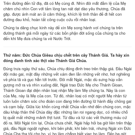
Trên đường đến tử điạ, đã có Mẹ cùng đi. Nhìn đôi mắt đẫm lệ của Mẹ
chăm chú nhìn Con với tấm lòng tan nát dạt dào yêu thương, Chúa đã
găp. được ánh mát an ủi cảm thông, khích lệ tinh thần để đi hết con
đường đau khổ, hoàn tất công cuộc cứu rỗi nhân loại.
Chúng ta dâng chục kinh này để xin Mẹ song hành vơí chúng ta trên
đường thánh giá mỗi ngày từ các bổn phận đời sống của chúng ta cho
đến khi Mẹ đưa chúng ta về Nước Trời.
Thứ năm: Đức Chúa Giêsu chịu chết trên cây Thánh Giá. Ta hãy xin
đóng đanh tính xác thịt vào Thánh Giá Chúa.
Đúng trưa ngày thứ sáu, Chúa chiụ đóng đinh treo trên thập giá. Đầu Ngài
đội mão gai, mặt đầy những vết xám đen lẫn những vết nhơ, hơi nghiêng
về phía tả và gục hẳn tới trước. Đôi mắt Ngài, mặc dù sưng húp vẫn
gượng mở ra và nhìn xuống đất, Ngài trao Đức Mẹ cho Thánh Gioan,
Thánh Gioan đại diện nhân loaị nhận Mẹ làm Mẹ chúng ta. Này là con
của Mẹ, này là Mẹ của con. Từ đó, nhân loaị có một người Mẹ nhân từ
luôn luôn chăm sóc cho đoàn con đang trên đường lữ hành đấy chông gai
và cạm bẩy. Giữa lúc khốn cùng nhất Chúa vẫn nhớ đến chúng con, mặc
dầu kháp thân thể Chúa dày đặc những làn roi ngang dọc, có nhiều chỗ
bị quất mất những mảnh thịt tươi. Từ đầu và từ các vết thương máu cứ
đổ ra. Môi Ngài tím lại, Chúa chưa chết, Ngài hấp hối ba giờ liền trên thập
giá, đầu Ngài ngoặt nghẹo, khi bên phải, khi bên trái, nhưng Ngài xin Đức
Chúa Cha tha tội cho họ, vì họ lầm chẳng biết viec họ làm. Đến ba giờ