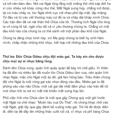
và trở nên bầm đen. Nơi vai Ngài lủng lẳng một miếng thịt nhỏ sáp đứt lìa
vì còn nhiều nơi khác cũng như thế, Mắt Ngài sưng húp, chẳng mở được,
lại có máu chảy ra, tóc Ngài dính cục với nhau phủ lấp mặt, lấp miệng.
Từ đầu và từ các vết thương máu cứ đổ ra và chảy dài kháp mình Chúa.
Các trận đòn đã xé nát thân thể Chúa của tôi. Thương tích Ngài cho lòng
ta vô cùng tê tái, ngài chịu tất cả vì yêu thương chúng ta. Chẳng có một
đau khổ nào của chúng ta có thể sánh với một phần đau khổ của Ngài.
Chúng ta dâng chục kinh này, xin Mẹ giúp chúng ta biết hy sinh hãm
mình, chấp nhận những khó nhọc, kết hợp với những đau khổ của Chúa.
Thứ ba: Đức Chúa Giêsu chịu đội mão gai. Ta hãy xin cho được
chịu mọi sự sỉ nhục bằng lòng.
Đánh đòn Chúa xong, quân lính quây quần để bày trò chế giễu. Vì thiên
hạ đã đồn và nhiều lần đã muốn tôn Chúa Giêsu làm vua, nên quân lính
nhạo Ngài, mặc cho Ngài một áo đỏ, giả làm hồng bào. Triều thiên chúng
đội cho Ngài là một vòng gai sác nhọn đóng vào đầu. Nhiều gai to đã
phóng sâu vào não Chúa, một cái gai dài nhất đâm phục vào trán để rồi
mũi nhọn trồi ra nơi mí mắt trái khiến mắt sưng húp lên.
Phủ việc lính cho Chúa cầm là một que gậỵ Chúng quỳ một gốí trước
mặt Ngài và chế nhạo: “Muôn tâu vua Do Thái”, rồi chúng khạc nhổ vào
mặt Ngài, giật lấy que gậy đánh bổ xuống mão gai. Trò hề đó được diễn
đi, diễn laị để dẫy lên những thác cười xối xả, xỉ nhục và phỉ báng Chúa