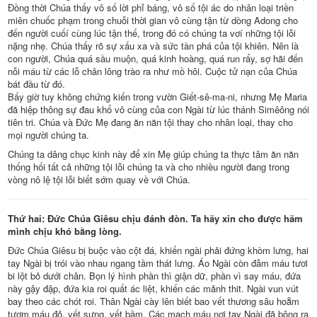
Đồng thời Chúa thấy vô số lời phỉ báng, vô số tội ác do nhân loại triền
miên chuốc phạm trong chuỗi thời gian vô cùng tận từ dòng Adong cho
đến người cuốí cùng lúc tận thế, trong đó có chúng ta vơí những tội lỗi
nặng nhẹ. Chúa thấy rõ sự xấu xa và sức tàn phá của tội khiên. Nên là
con người, Chúa quá sầu muộn, quá kinh hoàng, quá run rẩy, sợ hãi đến
nỗi máu từ các lỗ chân lông trào ra như mồ hôi. Cuộc tử nạn của Chúa
bát đầu từ đó.
Bấy giờ tuy không chứng kiến trong vườn Giết-sê-ma-ni, nhưng Mẹ Maria
đã hiệp thông sự đau khổ vô cùng của con Ngài từ lúc thánh Simêông nói
tiên tri. Chúa và Đức Mẹ đang ăn năn tội thay cho nhân loại, thay cho
mọi người chúng ta.
Chúng ta dâng chục kinh này để xin Mẹ giúp chúng ta thực tâm ăn năn
thống hối tất cả những tội lỗi chúng ta và cho nhiều người đang trong
vòng nô lệ tội lỗi biết sớm quay về với Chúa.
Thứ hai: Đức Chúa Giêsu chịu đánh đòn. Ta hãy xin cho được hãm
mình chịu khó bằng lòng.
Đức Chúa Giêsu bị buộc vào cột đá, khiến ngài phải đứng khòm lưng, hai
tay Ngài bị trói vào nhau ngang tầm thát lưng. Áo Ngài còn đẫm máu tươi
bi lột bỏ dưới chân. Bọn lý hình phần thì giận dữ, phần vì say máu, đứa
này gậy đập, đứa kia roi quất ác liệt, khiến các mảnh thit. Ngài vun vút
bay theo các chót roi. Thân Ngài cày lên biết bao vết thương sâu hoẵm
tươm máu đỏ, vết sưng, vết bầm. Các mạch máu nơi tay Ngài đã bông ra