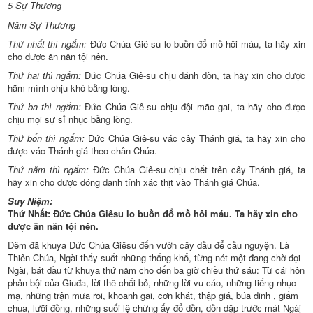
5 Sự Thương
Năm Sự Thương
Thứ nhất thì ngắm:
Đức Chúa Giê-su lo buồn đổ mồ hôi máu, ta hãy xin
cho được ăn năn tội nên.
Thứ hai thì ngắm:
Đức Chúa Giê-su chịu đánh đòn, ta hãy xin cho được
hãm mình chịu khó bằng lòng.
Thứ ba thì ngắm:
Đức Chúa Giê-su chịu đội mão gai, ta hãy cho được
chịu mọi sự sỉ nhục bằng lòng.
Thứ bốn thì ngắm:
Đức Chúa Giê-su vác cây Thánh giá, ta hãy xin cho
được vác Thánh giá theo chân Chúa.
Thứ năm thì ngắm:
Đức Chúa Giê-su chịu chết trên cây Thánh giá, ta
hãy xin cho được đóng đanh tính xác thịt vào Thánh giá Chúa.
Suy Niệm:
Thứ Nhất: Đức Chúa Giêsu lo buồn đổ mồ hôi máu. Ta hãy xin cho
được ăn năn tội nên.
Đêm đã khuya Đức Chúa Giêsu đến vườn cây dầu để cầu nguyện. Là
Thiên Chúa, Ngài thấy suốt những thống khổ, từng nét một đang chờ đợi
Ngài, bát đầu từ khuya thứ năm cho đến ba giờ chiều thứ sáu: Từ cái hôn
phản bội của Giuđa, lời thề chối bỏ, những lời vu cáo, những tiếng nhục
mạ, những trận mưa roi, khoanh gai, cơn khát, thập giá, búa đinh , giấm
chua, lưỡi đồng, những suối lệ chừng ấy đổ dồn, dồn dập trước mát Ngàị