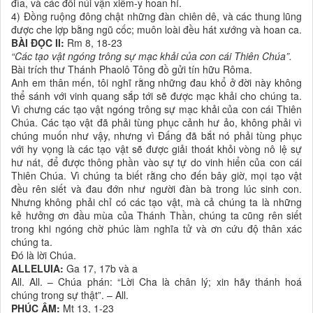
đìa, và các đồi núi vận xiêm-y hoan hỉ.
4) Đồng ruộng đông chật những đàn chiên dê, và các thung lũng
được che lợp bằng ngũ cốc; muôn loài đều hát xướng và hoan ca.
BÀI ĐỌC II:
Rm 8, 18-23
“Các tạo vật ngóng trông sự mạc khải của con cái Thiên Chúa”.
Bài trích thư Thánh Phaolô Tông đồ gửi tín hữu Rôma.
Anh em thân mến, tôi nghĩ rằng những đau khổ ở đời này không
thể sánh với vinh quang sắp tới sẽ được mạc khải cho chúng ta.
Vì chưng các tạo vật ngóng trông sự mạc khải của con cái Thiên
Chúa. Các tạo vật đã phải tùng phục cảnh hư ảo, không phải vì
chúng muốn như vậy, nhưng vì Đấng đã bắt nó phải tùng phục
với hy vọng là các tạo vật sẽ được giải thoát khỏi vòng nô lệ sự
hư nát, để được thông phần vào sự tự do vinh hiển của con cái
Thiên Chúa. Vì chúng ta biết rằng cho đến bây giờ, mọi tạo vật
đều rên siết và đau đớn như người đàn bà trong lúc sinh con.
Nhưng không phải chỉ có các tạo vật, mà cả chúng ta là những
kẻ hưởng ơn đầu mùa của Thánh Thần, chúng ta cũng rên siết
trong khi ngóng chờ phúc làm nghĩa tử và ơn cứu độ thân xác
chúng ta.
Đó là lời Chúa.
ALLELUIA:
Ga 17, 17b và a
All. All. – Chúa phán: “Lời Cha là chân lý; xin hãy thánh hoá
chúng trong sự thật”. – All.
PHÚC ÂM:
Mt 13, 1-23