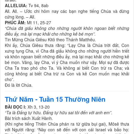
ALLELUIA:
Tv 94, 8ab
All. All. – Ước chi hôm nay các bạn nghe tiếng Chúa và đừng
cứng lòng. – All.
PHÚC ÂM:
Mt 11, 25-27
“Chúa đã giấu không cho những người khôn ngoan biết những
điều ấy, mà lại mạc khải cho những kẻ bé mọn”.
Tin Mừng Chúa Giêsu Kitô theo Thánh Matthêu.
Khi ấy, Chúa Giêsu thưa rằng: “Lạy Cha là Chúa trời đất, Con
xưng tụng Cha, vì Cha đã giấu không cho những người hiền triết
và khôn ngoan biết những điều ấy, mà lại mạc khải cho những kẻ
bé mọn. Vâng, lạy Cha, vì ý Cha muốn như vậy. Mọi sự đã được
Cha Ta trao phó cho Ta. Và không ai biết Con trừ ra Cha; và
cũng không ai biết Cha trừ ra Con và kẻ Con muốn mạc khải
cho”.
Đó là lời Chúa.
Thứ Năm - Tuần 15 Thường Niên
BÀI ĐỌC I:
Xh 3, 13-20
“Ta là Đấng tự hữu. Đấng tự hữu sai tôi đến với anh em”.
Bài trích sách Xuất Hành.
(Khi nghe tiếng Thiên Chúa phán ra từ giữa bụi gai), Môsê thưa
với Người rằng: “Này con sẽ đến với con cái Israel và bảo họ: