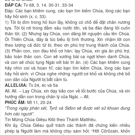
ĐÁP CA:
Tv 68, 3. 14. 30-31. 33-34
Đáp: Các bạn khiêm cung, các bạn tìm kiếm Chúa, lòng các bạn
hãy hồi sinh (x. c. 33).
1) Tôi bị dìm trong hố bùn lầy, không có chỗ để đặt chân nương
tựa. Tôi bị rơi trong đầm sâu nước lớn, và ba đào đang lôi cuốn
thân tôi. (2) Nhưng lạy Chúa, con dâng lời nguyện cầu lên Chúa.
Ôi Thiên Chúa, đây là lúc biểu lộ tình thương. Xin nhậm lời con
theo lượng cả đức từ bi, theo ơn phù trợ trung thành của Chúa.
(3) Phần con, con đau khổ cơ hàn; lạy Chúa, xin gia ân phù trợ,
bảo toàn thân con. Con sẽ xướng bài ca ngợi khen danh Chúa,
và con sẽ chúc tụng Ngài với bài tri ân. (4) Các bạn khiêm cung
hãy nhìn coi và hoan hỉ; các bạn tìm kiếm Chúa, lòng các bạn
hãy hồi sinh: vì Chúa nghe những người cơ khổ và không chê bỏ
con dân của Người bị bắt cầm tù.
ALLELUIA:
Tv 24, 4c và 5a
All. All. – Lạy Chúa, xin dạy bảo con về lối bước của Chúa, và xin
hướng dẫn con trong chân lý của Ngài. – All.
PHÚC ÂM:
Mt 11, 20-24
“Trong ngày phán xét, Tyrô và Siđon sẽ được xét xử khoan dung
hơn các ngươi”.
Tin Mừng Chúa Giêsu Kitô theo Thánh Matthêu.
Khi ấy, Chúa Giêsu quở trách các thành đã chứng kiến nhiều
phép lạ Người làm mà không chịu sám hối: “Hỡi Côrôzain, khốn