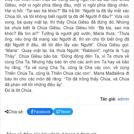
Giêsu, một vị ngồi phía đàng đầu, một vị ngồi phía đàng chân.
Hai vị hỏi: “Tại sao bà khóc?” Bà trả lời: “Người ta đã lấy mất xác
Chúa tôi, và tôi không biết người ta đã để Người ở đâu?” Vừa nói
xong, bà quay mặt lại, thì thấy Chúa Giêsu đã đứng đó. Nhưng
bà chưa biết là Chúa Giêsu. Chúa Giêsu hỏi: “Bà kia, sao mà
khóc? Bà tìm ai?” Tưởng là người giữ vườn, Maria thưa: “Thưa
ông, nếu ông đã mang xác Người đi, thì xin cho tôi biết ông đã
đặt Người ở đâu, để tôi đến lấy xác Người”. Chúa Giêsu gọi:
“Maria”. Quay mặt lại, bà thưa Người: “Rabboni”, nghĩa là “Lạy
Thầy”. Chúa Giêsu bảo bà: “Đừng động đến Ta, vì Ta chưa về
cùng Cha Ta. Nhưng hãy báo tin cho các anh em Ta hay và bảo
họ rằng: “Ta về cùng Cha Ta, cũng là Cha các con; về cùng
Thiên Chúa Ta, cũng là Thiên Chúa các con”. Maria Mađalêna đi
báo tin cho các môn đệ rằng: “Tôi đã trông thấy Chúa, và Chúa
đã phán với tôi những điều ấy”.
Đó là lời Chúa.
Tác giả:
admin
Chia sẻ:
Facebook
Tweet