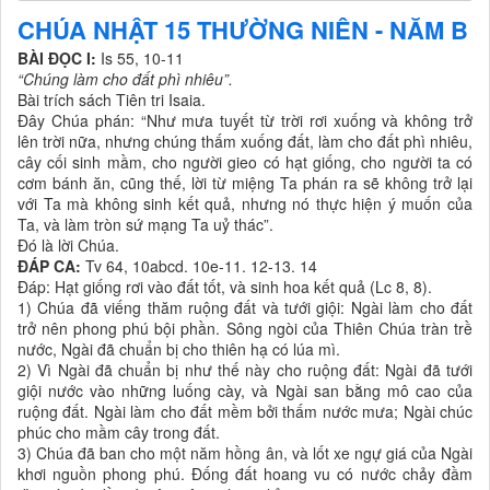
CHÚA NHẬT 15 THƯỜNG NIÊN - NĂM B
BÀI ĐỌC I:
Is 55, 10-11
“Chúng làm cho đất ph
ì
nhi
ê
u”.
Bài trích sách Tiên tri Isaia.
Đây Chúa phán: “Như mưa tuyết từ trời rơi xuống và không trở
lên trời nữa, nhưng chúng thấm xuống đất, làm cho đất phì nhiêu,
cây cối sinh mầm, cho người gieo có hạt giống, cho người ta có
cơm bánh ăn, cũng thế, lời từ miệng Ta phán ra sẽ không trở lại
với Ta mà không sinh kết quả, nhưng nó thực hiện ý muốn của
Ta, và làm tròn sứ mạng Ta uỷ thác”.
Đó là lời Chúa.
ĐÁP CA:
Tv 64, 10abcd. 10e-11. 12-13. 14
Đáp: Hạt giống rơi vào đất tốt, và sinh hoa kết quả (Lc 8, 8).
1) Chúa đã viếng thăm ruộng đất và tưới giội: Ngài làm cho đất
trở nên phong phú bội phần. Sông ngòi của Thiên Chúa tràn trề
nước, Ngài đã chuẩn bị cho thiên hạ có lúa mì.
2) Vì Ngài đã chuẩn bị như thế này cho ruộng đất: Ngài đã tưới
giội nước vào những luống cày, và Ngài san bằng mô cao của
ruộng đất. Ngài làm cho đất mềm bởi thấm nước mưa; Ngài chúc
phúc cho mầm cây trong đất.
3) Chúa đã ban cho một năm hồng ân, và lốt xe ngự giá của Ngài
khơi nguồn phong phú. Đống đất hoang vu có nước chảy đầm