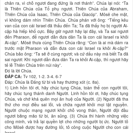
chân ra, vì chỗ ngươi đang đứng là nơi thánh”. Chúa lại nói: “Ta
là Thiên Chúa của Tổ phụ ngươi. Thiên Chúa của Abraham,
Thiên Chúa của Isaac, Thiên Chúa của Giacóp”. Môsê che mặt,
vì không dám nhìn Thiên Chúa. Chúa phán với ông: “Tiếng kêu
van của con cái Israel đã thấu đến Ta; Ta đã thấy họ bị người Ai-
cập hà hiếp khổ cực. Bây giờ ngươi hãy lại đây, và Ta sai ngươi
đến Pharaon, để ngươi dẫn đưa dân Ta là con cái Israel ra khỏi
Ai-cập”. Môsê thưa cùng Thiên Chúa rằng: “Con là ai mà dám ra
trước mặt Pharaon và dẫn đưa con cái Israel ra khỏi Ai-cập?”
Chúa bảo ông: “Ta sẽ ở cùng ngươi; và cứ dấu này mà biết Ta đã
sai ngươi: Khi ngươi dẫn đưa dân Ta ra khỏi Ai-cập, thì ngươi hãy
tế lễ Thiên Chúa trên núi này”.
Đó là lời Chúa.
ĐÁP CA:
Tv 102, 1-2. 3-4. 6-7
Đáp: Chúa là Đấng từ bi và hay thương xót (c. 8a).
1) Linh hồn tôi ơi, hãy chúc tụng Chúa, toàn thể con người tôi,
hãy chúc tụng thánh danh Người. Linh hồn tôi ơi, hãy chúc tụng
Chúa, và chớ khá quên mọi ân huệ của Người. (2) Người đã tha
thứ cho mọi điều sai lỗi, và chữa ngươi khỏi mọi tật nguyền.
Người chuộc mạng ngươi khỏi chỗ vong thân, Người đội đầu
ngươi bằng mão từ bi, ân sủng. (3) Chúa thi hành những việc
công minh, và trả lại quyền lợi cho những người bị ức. Người tỏ
cho Môsê được hay đường lối, tỏ công cuộc Người cho con cái
Israel.