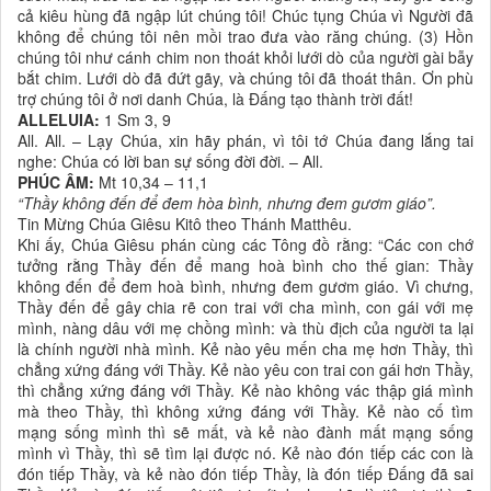
cả kiêu hùng đã ngập lút chúng tôi! Chúc tụng Chúa vì Người đã
không để chúng tôi nên mồi trao đưa vào răng chúng. (3) Hồn
chúng tôi như cánh chim non thoát khỏi lưới dò của người gài bẫy
bắt chim. Lưới dò đã đứt gãy, và chúng tôi đã thoát thân. Ơn phù
trợ chúng tôi ở nơi danh Chúa, là Đấng tạo thành trời đất!
ALLELUIA:
1 Sm 3, 9
All. All. – Lạy Chúa, xin hãy phán, vì tôi tớ Chúa đang lắng tai
nghe: Chúa có lời ban sự sống đời đời. – All.
PHÚC ÂM:
Mt 10,34 – 11,1
“Thầy không đến để đem hòa bình, nhưng đem gươm giáo”.
Tin Mừng Chúa Giêsu Kitô theo Thánh Matthêu.
Khi ấy, Chúa Giêsu phán cùng các Tông đồ rằng: “Các con chớ
tưởng rằng Thầy đến để mang hoà bình cho thế gian: Thầy
không đến để đem hoà bình, nhưng đem gươm giáo. Vì chưng,
Thầy đến để gây chia rẽ con trai với cha mình, con gái với mẹ
mình, nàng dâu với mẹ chồng mình: và thù địch của người ta lại
là chính người nhà mình. Kẻ nào yêu mến cha mẹ hơn Thầy, thì
chẳng xứng đáng với Thầy. Kẻ nào yêu con trai con gái hơn Thầy,
thì chẳng xứng đáng với Thầy. Kẻ nào không vác thập giá mình
mà theo Thầy, thì không xứng đáng với Thầy. Kẻ nào cố tìm
mạng sống mình thì sẽ mất, và kẻ nào đành mất mạng sống
mình vì Thầy, thì sẽ tìm lại được nó. Kẻ nào đón tiếp các con là
đón tiếp Thầy, và kẻ nào đón tiếp Thầy, là đón tiếp Đấng đã sai