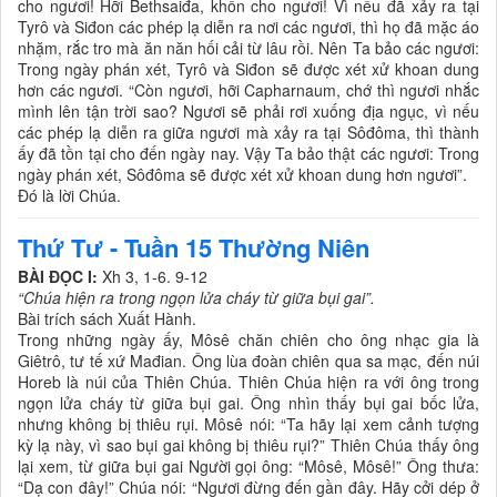
cho ngươi! Hỡi Bethsaiđa, khốn cho ngươi! Vì nếu đã xảy ra tại
Tyrô và Siđon các phép lạ diễn ra nơi các ngươi, thì họ đã mặc áo
nhặm, rắc tro mà ăn năn hối cải từ lâu rồi. Nên Ta bảo các ngươi:
Trong ngày phán xét, Tyrô và Siđon sẽ được xét xử khoan dung
hơn các ngươi. “Còn ngươi, hỡi Capharnaum, chớ thì ngươi nhắc
mình lên tận trời sao? Ngươi sẽ phải rơi xuống địa ngục, vì nếu
các phép lạ diễn ra giữa ngươi mà xảy ra tại Sôđôma, thì thành
ấy đã tồn tại cho đến ngày nay. Vậy Ta bảo thật các ngươi: Trong
ngày phán xét, Sôđôma sẽ được xét xử khoan dung hơn ngươi”.
Đó là lời Chúa.
Thứ Tư - Tuần 15 Thường Niên
BÀI ĐỌC I:
Xh 3, 1-6. 9-12
“Chúa hiện ra trong ngọn lửa cháy từ giữa bụi gai”.
Bài trích sách Xuất Hành.
Trong những ngày ấy, Môsê chăn chiên cho ông nhạc gia là
Giêtrô, tư tế xứ Mađian. Ông lùa đoàn chiên qua sa mạc, đến núi
Horeb là núi của Thiên Chúa. Thiên Chúa hiện ra với ông trong
ngọn lửa cháy từ giữa bụi gai. Ông nhìn thấy bụi gai bốc lửa,
nhưng không bị thiêu rụi. Môsê nói: “Ta hãy lại xem cảnh tượng
kỳ lạ này, vì sao bụi gai không bị thiêu rụi?” Thiên Chúa thấy ông
lại xem, từ giữa bụi gai Người gọi ông: “Môsê, Môsê!” Ông thưa:
“Dạ con đây!” Chúa nói: “Ngươi đừng đến gần đây. Hãy cởi dép ở