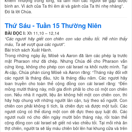
khiêm nhượng trong lòng, và tâm hồn các ngươi sẽ gặp được
bình an. Vì ách của Ta thì êm ái và gánh của Ta thì nhẹ nhàng”.
Đó là lời Chúa.
Thứ Sáu - Tuần 15 Thường Niên
BÀI ĐỌC I:
Xh 11,10 – 12,14
“Các ngươi hãy giết con chiên con vào chiều tối. Hễ nhìn thấy
máu, Ta sẽ vượt qua các ngươi”.
Bài trích sách Xuất Hành.
Trong những ngày ấy, Môsê và Aaron đã làm các phép lạ trước
mặt Pharaon như đã chép. Nhưng Chúa để cho Pharaon vẫn
cứng lòng, không cho phép con cái Israel ra khỏi nước mình. Tại
Ai-cập, Chúa phán cùng Môsê và Aaron rằng: “Tháng này đối với
các ngươi là tháng đầu, tức là tháng đầu năm. Các ngươi hãy
loan truyền cho toàn thể cộng đồng con cái Israel rằng: “Đến
mồng mười tháng này, mỗi gia đình phải lo cho có một con chiên
con. Nếu nhà ít người, liệu ăn không hết một con chiên con, thì
hãy hợp chung với những người lân cận, tuỳ theo số người. Con
chiên con phải không tì tích, là chiên đực và được một tuổi. Các
ngươi cũng có thể dùng một con dê đực theo quy luật đó. Các
ngươi nuôi nó cho đến ngày mười bốn tháng này, rồi toàn thể
cộng đồng con cái Israel sẽ giết nó vào chiều tối. Tại mỗi nhà ăn
thịt chiên, người ta sẽ lấy máu chiên bôi lên hai khung cửa và trên