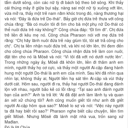
tắm dưới sông, còn các nữ tỳ đi bách bộ theo bờ sông. Khi thấy
cái thúng mây ở giữa bụi sậy, nàng sai một nữ tỳ xuống vớt lên,
vừa mở ra, thấy một trẻ nam nằm khóc trong đó, nàng thương hại
và nói: “Đây là đứa trẻ Do-thái”. Bấy giờ chị đứa trẻ thưa với công
chúa rằng: “Bà có muốn tôi đi tìm cho bà một phụ nữ Do-thái có
thể nuôi đứa trẻ này không?” Công chúa đáp: “Đi tìm đi”. Chị đứa
trẻ liền đi kêu mẹ nó. Công chúa Pharaon nói với mẹ đứa trẻ
rằng: “Chị hãy lãnh nuôi đứa trẻ này giùm tôi, tôi sẽ trả công cho
chị”. Chị ta liền nhận nuôi đứa trẻ, và khi nó lớn lên, thì đem đến
cho công chúa Pharaon. Công chúa nhận đứa trẻ làm con nuôi,
đặt tên cho nó là Môsê và nói: “Vì tôi đã vớt nó dưới nước lên”.
Trong những ngày ấy, Môsê đã khôn lớn, liền đi thăm anh em
mình, người thấy họ cơ cực, và thấy một người Ai-cập đang hành
hung một người Do-thái là anh em của mình. Sau khi đã nhìn qua
nhìn lại, không thấy ai, Người liền hạ sát tên Ai-cập và vùi thây
dưới cát. Hôm sau, người đi ra, thấy hai người Do-thái đang đánh
lộn với nhau, người bảo kẻ có lỗi rằng: “Tại sao anh đánh người
bạn của anh?” Anh ta trả lời: “Ai đã đặt anh làm lãnh tụ và quan
án xét xử chúng tôi? Anh cũng muốn giết tôi như anh đã giết
người Ai-cập hôm qua sao?” Môsê lo sợ và nói: “Việc này người
ta đã hay biết rồi sao?” Pharaon nghe biết câu chuyện, liền tìm
giết Môsê. Nhưng Môsê đã lánh mặt nhà vua, trốn sang xứ
Mađian.
Đó là lời Chúa.