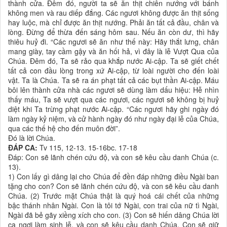
thành cửa. Đêm đó, người ta sẽ ăn thịt chiên nướng với bánh
không men và rau diếp đắng. Các ngươi không được ăn thịt sống
hay luộc, mà chỉ được ăn thịt nướng. Phải ăn tất cả đầu, chân và
lòng. Đừng để thừa đến sáng hôm sau. Nếu ăn còn dư, thì hãy
thiêu huỷ đi. “Các ngươi sẽ ăn như thế này: Hãy thắt lưng, chân
mang giày, tay cầm gậy và ăn hối hả, vì đây là lễ Vượt Qua của
Chúa. Đêm đó, Ta sẽ rảo qua khắp nước Ai-cập. Ta sẽ giết chết
tất cả con đầu lòng trong xứ Ai-cập, từ loài người cho đến loài
vật. Ta là Chúa. Ta sẽ ra án phạt tất cả các bụt thần Ai-cập. Máu
bôi lên thành cửa nhà các ngươi sẽ dùng làm dấu hiệu: Hễ nhìn
thấy máu, Ta sẽ vượt qua các ngươi, các ngươi sẽ không bị huỷ
diệt khi Ta trừng phạt nước Ai-cập. “Các ngươi hãy ghi ngày đó
làm ngày kỷ niệm, và cử hành ngày đó như ngày đại lễ của Chúa,
qua các thế hệ cho đến muôn đời”.
Đó là lời Chúa.
ĐÁP CA:
Tv 115, 12-13. 15-16bc. 17-18
Đáp: Con sẽ lãnh chén cứu độ, và con sẽ kêu cầu danh Chúa (c.
13).
1) Con lấy gì dâng lại cho Chúa để đền đáp những điều Ngài ban
tặng cho con? Con sẽ lãnh chén cứu độ, và con sẽ kêu cầu danh
Chúa. (2) Trước mặt Chúa thật là quý hoá cái chết của những
bậc thánh nhân Ngài. Con là tôi tớ Ngài, con trai của nữ tì Ngài,
Ngài đã bẻ gãy xiềng xích cho con. (3) Con sẽ hiến dâng Chúa lời
ca ngợi làm sinh lễ, và con sẽ kêu cầu danh Chúa. Con sẽ giữ