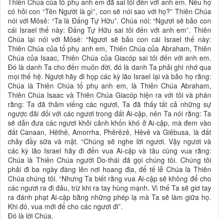
Thiên Chúa của tổ phụ anh em đã sai tôi đến với anh em. Nếu họ
có hỏi con “Tên Người là gì”, con sẽ nói sao với họ?” Thiên Chúa
nói với Môsê: “Ta là Đấng Tự Hữu”. Chúa nói: “Ngươi sẽ bảo con
cái Israel thế này: Đấng Tự Hữu sai tôi đến với anh em”. Thiên
Chúa lại nói với Môsê: “Ngươi sẽ bảo con cái Israel thế này:
Thiên Chúa của tổ phụ anh em, Thiên Chúa của Abraham, Thiên
Chúa của Isaac, Thiên Chúa của Giacóp sai tôi đến với anh em.
Đó là danh Ta cho đến muôn đời, đó là danh Ta phải ghi nhớ qua
mọi thế hệ. Ngươi hãy đi họp các kỳ lão Israel lại và bảo họ rằng:
Chúa là Thiên Chúa tổ phụ anh em, là Thiên Chúa Abraham,
Thiên Chúa Isaac và Thiên Chúa Giacóp hiện ra với tôi và phán
rằng: Ta đã thăm viếng các ngươi, Ta đã thấy tất cả những sự
ngược đãi đối với các ngươi trong đất Ai-cập, nên Ta nói rằng: Ta
sẽ dẫn đưa các ngươi khỏi cảnh khốn khó ở Ai-cập, mà đem vào
đất Canaan, Hêthê, Amorrha, Phêrêzê, Hêvê và Giêbusa, là đất
chảy đầy sữa và mật. “Chúng sẽ nghe lời ngươi. Vậy ngươi và
các kỳ lão Israel hãy đi đến vua Ai-cập và tâu cùng vua rằng:
Chúa là Thiên Chúa người Do-thái đã gọi chúng tôi. Chúng tôi
phải đi ba ngày đàng lên nơi hoang địa, để tế lễ Chúa là Thiên
Chúa chúng tôi. “Nhưng Ta biết rằng vua Ai-cập sẽ không để cho
các ngươi ra đi đâu, trừ khi ra tay hùng mạnh. Vì thế Ta sẽ giơ tay
ra đánh phạt Ai-cập bằng những phép lạ mà Ta sẽ làm giữa họ.
Khi đó, vua mới để cho các ngươi đi”.
Đó là lời Chúa.