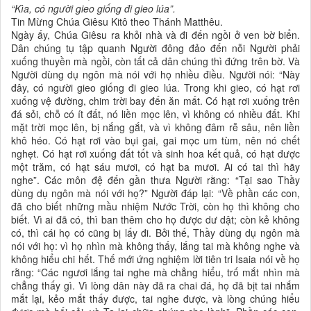
“Kìa, có người gieo giống đi gieo lúa”.
Tin Mừng Chúa Giêsu Kitô theo Thánh Matthêu.
Ngày ấy, Chúa Giêsu ra khỏi nhà và đi đến ngồi ở ven bờ biển.
Dân chúng tụ tập quanh Người đông đảo đến nỗi Người phải
xuống thuyền mà ngồi, còn tất cả dân chúng thì đứng trên bờ. Và
Người dùng dụ ngôn mà nói với họ nhiều điều. Người nói: “Này
đây, có người gieo giống đi gieo lúa. Trong khi gieo, có hạt rơi
xuống vệ đường, chim trời bay đến ăn mất. Có hạt rơi xuống trên
đá sỏi, chỗ có ít đất, nó liền mọc lên, vì không có nhiều đất. Khi
mặt trời mọc lên, bị nắng gắt, và vì không đâm rễ sâu, nên liền
khô héo. Có hạt rơi vào bụi gai, gai mọc um tùm, nên nó chết
nghẹt. Có hạt rơi xuống đất tốt và sinh hoa kết quả, có hạt được
một trăm, có hạt sáu mươi, có hạt ba mươi. Ai có tai thì hãy
nghe”. Các môn đệ đến gần thưa Người rằng: “Tại sao Thầy
dùng dụ ngôn mà nói với họ?” Người đáp lại: “Về phần các con,
đã cho biết những mầu nhiệm Nước Trời, còn họ thì không cho
biết. Vì ai đã có, thì ban thêm cho họ được dư dật; còn kẻ không
có, thì cái họ có cũng bị lấy đi. Bởi thế, Thầy dùng dụ ngôn mà
nói với họ: vì họ nhìn mà không thấy, lắng tai mà không nghe và
không hiểu chi hết. Thế mới ứng nghiệm lời tiên tri Isaia nói về họ
rằng: “Các ngươi lắng tai nghe mà chẳng hiểu, trố mắt nhìn mà
chẳng thấy gì. Vì lòng dân này đã ra chai đá, họ đã bịt tai nhắm
mắt lại, kẻo mắt thấy được, tai nghe được, và lòng chúng hiểu