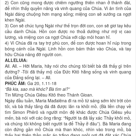
2) Con cũng mong được chiêm ngưỡng thiên nhan ở thánh đài,
để nhìn thấy quyền năng và vinh quang của Chúa. Vì ân tình của
Ngài đáng chuộng hơn mạng sống; miệng con sẽ xướng ca ngợi
khen Ngài.
3) Con sẽ chúc tụng Ngài như thế trọn đời con, con sẽ giơ tay kêu
cầu danh Chúa. Hồn con được no thoả dường như mỹ vị cao
lương, và miệng con ca ngợi Chúa với cặp môi hoan hỉ.
4) Vì Chúa đã ra tay trợ phù con, để con được hoan hỉ núp trong
bóng cánh của Ngài. Linh hồn con bám thân vào Chúa, và tay
hữu Chúa nâng đỡ người con.
ALLELUIA:
All. All. – Hỡi Maria, hãy nói cho chúng tôi biết bà đã thấy gì trên
đường? -Tôi đã thấy mộ của Đức Kitô hằng sống và vinh quang
của Đấng sống lại. – All.
PHÚC ÂM:
Ga 20, 1.11-18
“Bà kia, sao mà khóc? Bà tìm ai?”
Tin Mừng Chúa Giêsu Kitô theo Thánh Gioan.
Ngày đầu tuần, Maria Mađalêna đi ra mồ từ sáng sớm khi trời còn
tối, và bà thấy tảng đá đã được lăn ra khỏi mồ. (Bà liền chạy về
tìm Simon Phêrô và người môn đệ khác được Chúa Giêsu yêu
mến, bà nói với các ông rằng: “Người ta đã lấy xác Thầy khỏi mồ,
và chúng tôi không biết người ta để Thầy ở đâu”). Bà Maria đang
còn đứng gần mồ Chúa mà than khóc, nhìn vào trong mồ, bà
thấy hai thiên thần mặc áo trắng đang ngồi nơi đã đặt xác Chúa