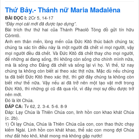
Thứ Bảy.- Thánh nữ Maria Mađalêna
BÀI ĐỌC I:
2Cr 5, 14-17
“Đây mọi cái mới đã được tạo dựng”.
Bài trích thư thứ hai của Thánh Phaolô Tông đồ gửi tín hữu
Côrintô.
Anh em thân mến, lòng mến của Đức Kitô thúc bách chúng ta;
chúng ta xác tín điều này là một người đã chết vì mọi người, vậy
mọi người đều đã chết. Và Đức Kitô đã chết thay cho mọi người,
để những ai đang sống, thì không còn sống cho chính mình nữa,
mà là sống cho Đấng đã chết và sống lại vì họ. Vì thế, từ nay
chúng ta không còn biết ai theo xác thịt nữa. Mặc dù nếu chúng
ta đã biết Đức Kitô theo xác thịt, thì giờ đây chúng ta không còn
biết như thế nữa. Vậy nếu ai đã trở nên một tạo vật mới trong
Đức Kitô, thì những gì cũ đã qua rồi, vì đây mọi sự đều được trở
nên mới.
Đó là lời Chúa.
ĐÁP CA:
Tv 62, 2. 3-4. 5-6. 8-9
Đáp: Lạy Chúa là Thiên Chúa con, linh hồn con khao khát Chúa
(c. 2b).
1) Ôi lạy Chúa, Chúa là Thiên Chúa của con, con thao thức chạy
kiếm Ngài. Linh hồn con khát khao, thể xác con mong đợi Chúa
như đất héo khô, khát mong mà không gặp nước!