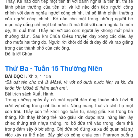
Thầy. Kẻ nào đón tiếp một tiên tri với danh nghĩa là tiên tri, thì sẽ
lãnh phần thưởng của tiên tri; và kẻ nào đón tiếp người công
chính với danh nghĩa người công chính, thì sẽ lãnh phần thưởng
của người công chính. Kẻ nào cho một trong những người bé
mọn này uống chỉ một bát nước lã mà thôi với danh nghĩa là môn
đệ, thì quả thật, Thầy nói với các con: người ấy không mất phần
thưởng đâu”. Sau khi Chúa Giêsu truyền dạy xong các điều ấy
cho mười hai tông đồ, Người rời khỏi đó để đi dạy dỗ và rao giảng
trong các thành phố của các ông.
Đó là lời Chúa.
Thứ Ba - Tuần 15 Thường Niên
BÀI ĐỌC I:
Xh 2, 1-15a
“Bà đặt tên cho trẻ là Môsê, vì vớt nó dưới nước lên; và khi đã
khôn lớn Môsê đi thăm anh em”.
Bài trích sách Xuất Hành.
Trong những ngày ấy, có một người đàn ông thuộc nhà Lêvi đi
cưới vợ cũng trong chi tộc mình. Nàng mang thai và sinh hạ một
con trai. Thấy con trẻ khôi ngô tuấn tú, nàng giấu kín trong ba
tháng. Khi thấy không thể nào giấu kín được nữa, nàng liền lấy
chiếc thúng trét nhựa thông, rồi bỏ đứa trẻ vào trong, đem thả
trong đám sậy ở bờ sông. Chị đứa bé đứng xa xa để quan sát sự
việc xảy ra thế nào. Bấy giờ có công chúa con Pharaon xuống