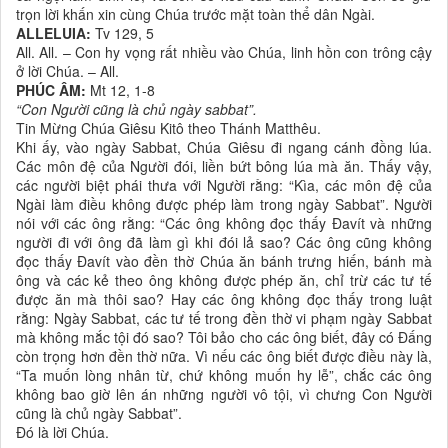
trọn lời khấn xin cùng Chúa trước mặt toàn thể dân Ngài.
ALLELUIA:
Tv 129, 5
All. All. – Con hy vọng rất nhiều vào Chúa, linh hồn con trông cậy
ở lời Chúa. – All.
PHÚC ÂM:
Mt 12, 1-8
“Con Người cũng là chủ ngày sabbat”.
Tin Mừng Chúa Giêsu Kitô theo Thánh Matthêu.
Khi ấy, vào ngày Sabbat, Chúa Giêsu đi ngang cánh đồng lúa.
Các môn đệ của Người đói, liền bứt bông lúa mà ăn. Thấy vậy,
các người biệt phái thưa với Người rằng: “Kìa, các môn đệ của
Ngài làm điều không được phép làm trong ngày Sabbat”. Người
nói với các ông rằng: “Các ông không đọc thấy Đavít và những
người đi với ông đã làm gì khi đói lả sao? Các ông cũng không
đọc thấy Đavít vào đền thờ Chúa ăn bánh trưng hiến, bánh mà
ông và các kẻ theo ông không được phép ăn, chỉ trừ các tư tế
được ăn mà thôi sao? Hay các ông không đọc thấy trong luật
rằng: Ngày Sabbat, các tư tế trong đền thờ vi phạm ngày Sabbat
mà không mắc tội đó sao? Tôi bảo cho các ông biết, đây có Đấng
còn trọng hơn đền thờ nữa. Vì nếu các ông biết được điều này là,
“Ta muốn lòng nhân từ, chứ không muốn hy lễ”, chắc các ông
không bao giờ lên án những người vô tội, vì chưng Con Người
cũng là chủ ngày Sabbat”.
Đó là lời Chúa.