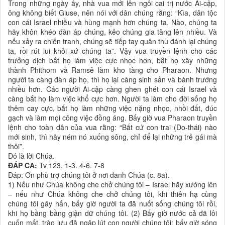
Trong những ngày ấy, nhà vua mới lên ngôi cai trị nước Ai-cập,
ông không biết Giuse, nên nói với dân chúng rằng: “Kìa, dân tộc
con cái Israel nhiều và hùng mạnh hơn chúng ta. Nào, chúng ta
hãy khôn khéo đàn áp chúng, kẻo chúng gia tăng lên nhiều. Và
nếu xảy ra chiến tranh, chúng sẽ tiếp tay quân thù đánh lại chúng
ta, rồi rút lui khỏi xứ chúng ta”. Vậy vua truyền lệnh cho các
trưởng dịch bắt họ làm việc cực nhọc hơn, bắt họ xây những
thành Phithom và Ramsê làm kho tàng cho Pharaon. Nhưng
người ta càng đàn áp họ, thì họ lại càng sinh sản và bành trướng
nhiều hơn. Các người Ai-cập càng ghen ghét con cái Israel và
càng bắt họ làm việc khổ cực hơn. Người ta làm cho đời sống họ
thêm cay cực, bắt họ làm những việc nặng nhọc, nhồi đất, đúc
gạch và làm mọi công việc đồng áng. Bấy giờ vua Pharaon truyền
lệnh cho toàn dân của vua rằng: “Bất cứ con trai (Do-thái) nào
mới sinh, thì hãy ném nó xuống sông, chỉ để lại những trẻ gái mà
thôi”.
Đó là lời Chúa.
ĐÁP CA:
Tv 123, 1-3. 4-6. 7-8
Đáp: Ơn phù trợ chúng tôi ở nơi danh Chúa (c. 8a).
1) Nếu như Chúa không che chở chúng tôi – Israel hãy xướng lên
– nếu như Chúa không che chở chúng tôi, khi thiên hạ cùng
chúng tôi gây hấn, bấy giờ người ta đã nuốt sống chúng tôi rồi,
khi họ bầng bầng giận dữ chúng tôi. (2) Bấy giờ nước cả đã lôi
cuốn mất, trào lưu đã ngập lút con người chúng tôi; bấy giờ sóng