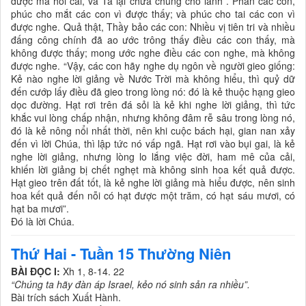
được mà hối cải, và Ta lại chữa chúng cho lành”. Phần các con,
phúc cho mắt các con vì được thấy; và phúc cho tai các con vì
được nghe. Quả thật, Thầy bảo các con: Nhiều vị tiên tri và nhiều
đấng công chính đã ao ước trông thấy điều các con thấy, mà
không được thấy; mong ước nghe điều các con nghe, mà không
được nghe. “Vậy, các con hãy nghe dụ ngôn về người gieo giống:
Kẻ nào nghe lời giảng về Nước Trời mà không hiểu, thì quỷ dữ
đến cướp lấy điều đã gieo trong lòng nó: đó là kẻ thuộc hạng gieo
dọc đường. Hạt rơi trên đá sỏi là kẻ khi nghe lời giảng, thì tức
khắc vui lòng chấp nhận, nhưng không đâm rễ sâu trong lòng nó,
đó là kẻ nông nổi nhất thời, nên khi cuộc bách hại, gian nan xảy
đến vì lời Chúa, thì lập tức nó vấp ngã. Hạt rơi vào bụi gai, là kẻ
nghe lời giảng, nhưng lòng lo lắng việc đời, ham mê của cải,
khiến lời giảng bị chết nghẹt mà không sinh hoa kết quả được.
Hạt gieo trên đất tốt, là kẻ nghe lời giảng mà hiểu được, nên sinh
hoa kết quả đến nỗi có hạt được một trăm, có hạt sáu mươi, có
hạt ba mươi”.
Đó là lời Chúa.
Thứ Hai - Tuần 15 Thường Niên
BÀI ĐỌC I:
Xh 1, 8-14. 22
“Chúng ta hãy đàn áp Israel, kẻo nó sinh sản ra nhiều”.
Bài trích sách Xuất Hành.