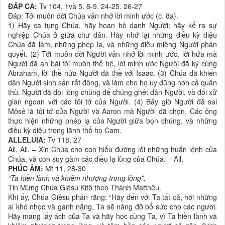
ĐÁP CA:
Tv 104, 1và 5. 8-9. 24-25. 26-27
Đáp: Tới muôn đời Chúa vẫn nhớ lời minh ước (c. 8a).
1) Hãy ca tụng Chúa, hãy hoan hô danh Người; hãy kể ra sự
nghiệp Chúa ở giữa chư dân. Hãy nhớ lại những điều kỳ diệu
Chúa đã làm, những phép lạ, và những điều miệng Người phán
quyết. (2) Tới muôn đời Người vẫn nhớ lời minh ước, lời hứa mà
Người đã an bài tới muôn thế hệ, lời minh ước Người đã ký cùng
Abraham, lời thề hứa Người đã thề với Isaac. (3) Chúa đã khiến
dân Người sinh sản rất đông, và làm cho họ uy dũng hơn cả quân
thù. Người đã đổi lòng chúng để chúng ghét dân Người, và đối xử
gian ngoan với các tôi tớ của Người. (4) Bấy giờ Người đã sai
Môsê là tôi tớ của Người và Aaron mà Người đã chọn. Các ông
thực hiện những phép lạ của Người giữa bọn chúng, và những
điều kỳ diệu trong lãnh thổ họ Cam.
ALLELUIA:
Tv 118, 27
All. All. – Xin Chúa cho con hiểu đường lối những huấn lệnh của
Chúa, và con suy gẫm các điều lạ lùng của Chúa. – All.
PHÚC ÂM:
Mt 11, 28-30
“Ta hiền lành và khiêm nhượng trong lòng”.
Tin Mừng Chúa Giêsu Kitô theo Thánh Matthêu.
Khi ấy, Chúa Giêsu phán rằng: “Hãy đến với Ta tất cả, hỡi những
ai khó nhọc và gánh nặng, Ta sẽ nâng đỡ bổ sức cho các ngươi.
Hãy mang lấy ách của Ta và hãy học cùng Ta, vì Ta hiền lành và