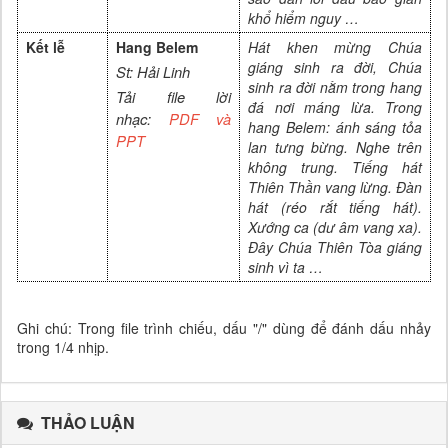
khổ hiểm nguy …
Kết lễ
Hang Belem
Hát khen mừng Chúa
giáng sinh ra đời, Chúa
St: Hải Linh
sinh ra đời nằm trong hang
Tải file lời
đá nơi máng lừa. Trong
nhạc:
PDF và
hang Belem: ánh sáng tỏa
PPT
lan tưng bừng. Nghe trên
không trung. Tiếng hát
Thiên Thần vang lừng. Đàn
hát (réo rắt tiếng hát).
Xướng ca (dư âm vang xa).
Đây Chúa Thiên Tòa giáng
sinh vì ta …
Ghi chú: Trong file trình chiếu, dấu "/" dùng để đánh dấu nhảy
trong 1/4 nhịp.
THẢO LUẬN