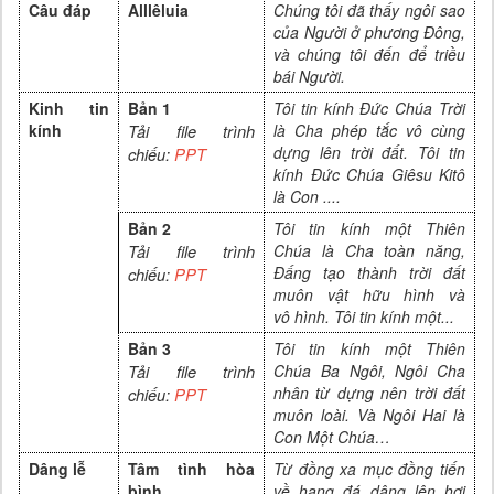
Câu đáp
Alllêluia
Chúng tôi đã thấy ngôi sao
của Người ở phương Đông,
và chúng tôi đến để triều
bái Người.
Kinh tin
Bản 1
Tôi tin kính Đức Chúa Trời
kính
Tải file trình
là Cha phép tắc vô cùng
dựng lên trời đất. Tôi tin
chiếu:
PPT
kính Đức Chúa
Giêsu Kitô
là Con ....
Bản 2
Tôi tin kính một Thiên
Tải file trình
Chúa là Cha toàn năng,
Đấng tạo thành trời đất
chiếu:
PPT
muôn vật hữu hình và
vô
hình. Tôi tin kính một
...
Bản 3
Tôi tin kính một Thiên
Tải file trình
Chúa Ba Ngôi, Ngôi Cha
nhân từ dựng nên trời đất
chiếu:
PPT
muôn loài. Và
N
gôi
Hai là
Con Một Chúa
…
Dâng lễ
Tâm tình hòa
Từ đồng xa mục đồng tiến
bình
về hang đá dâng lên hơi