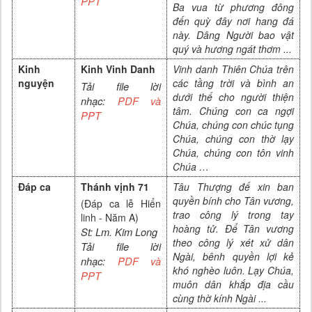
PP
T
Ba vua từ phương đông
đến quỳ đây nơi hang đá
này. Dâng Người bao vật
quý và hương ngát thơm
...
Kinh
Kinh Vinh Danh
Vinh danh Thiên Chúa trên
nguyện
các tầng trời và bình an
Tải file lời
dưới thế cho người thiện
nhạc:
PDF và
tâm. Chúng con ca ngợi
PPT
Chúa, chúng con chúc tụng
Chúa, chúng con thờ lạy
Chúa, chúng con tôn vinh
Chúa …
Đáp ca
Thánh vịnh 71
Tâu Thượng đế xin ban
quyền bính cho Tân vương,
(
Đáp ca lễ Hiển
trao công lý trong tay
linh - Năm A
)
hoàng tử. Để Tân vương
St:
Lm. Kim Long
theo công lý xét xử dân
Tải file lời
Ngài, bênh quyền lợi kẻ
nhạc:
PDF và
khó nghèo luôn. Lạy Chúa,
PP
T
muôn dân khắp địa cầu
cùng thờ kính Ngài
...