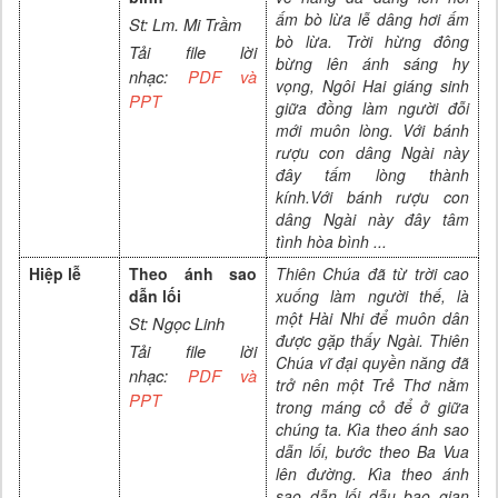
ấm bò lừa lễ dâng hơi ấm
St:
Lm. Mi Trầm
bò lừa. Trời hừng đông
Tải file lời
bừng lên ánh sáng hy
nhạc:
PDF và
vọng, Ngôi Hai giáng sinh
PPT
giữa đồng làm người đỗi
mới muôn lòng. Với bánh
rượu con dâng Ngài này
đây tấm lòng thành
kính.Với bánh rượu con
dâng Ngài này đây tâm
tình hòa bình
...
Hiệp lễ
Theo ánh sao
Thiên Chúa đã từ trời cao
dẫn lối
xuống làm người thế, là
một Hài Nhi để muôn dân
St: Ngọc Linh
được gặp thấy Ngài. Thiên
Tải file lời
Chúa vĩ đại quyền năng đã
nhạc:
PDF và
trở nên một Trẻ Thơ nằm
PPT
trong máng cỏ để ở giữa
chúng ta. Kìa theo ánh sao
dẫn lối, bước theo Ba Vua
lên đường. Kìa theo ánh
sao dẫn lối dẫu bao gian