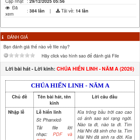
Cập nhật
:
29/12/2025 05:56
Đã
:
384 lần
|
Tải về:
14
lần
xem
ĐÁNH GIÁ
Bạn đánh giá thế nào về file này?
Hãy click vào hình sao để đánh giá File
Lời bài hát - Lời kinh:
CHÚA HIỂN LINH - NĂM A (2026)
CHÚA HIỂN LINH - NĂM A
Chủ đề
Tên bài hát, tên
Lời câu đầu
kinh
Nhập lễ
Lễ hiển linh
Kìa trông bầu trời cao cao
có ánh sao soi rạng ngời.
St: Phanxicô
Nào ta đi, nào ta đi. Tìm
Tải file lời
Hài Nhi đã sinh cho ta. Tìm
nhạc:
PDF và
Hài Nhi đã sinh ra đời. Kìa