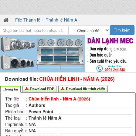
File Thánh lễ
Thánh lễ Năm A
Download file:
CHÚA HIỂN LINH - NĂM A (2026)
Download PDF
Download file trình chiếu
Thông tin
Tên file
:
Chúa hiển linh - Năm A (2026)
Tác giả
:
Authors
Phiên bản
:
Power Point
Thể loại
:
Thánh lễ Năm A
Imprimatur
:
N/A
Bản quyền
:
N/A