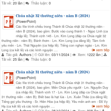
Tải về:
20 lần
|
Thảo luận:
0
Chúa nhật 32 thường niên - năm B (2024)
(PowerPoint)
Các file trình chiếu trong Thánh lễ Chúa nhật 32 thường niên -
năm B (2024), bao gồm: Bước vào cung thánh 1 - Ngọc Linh (ca
nhập lễ); Thánh vịnh 145 - Lm. Kim Long (đáp ca Chúa ngật 32
thường niên - năm B); Bánh thơm - Lm. Kim Long (ca dâng lễ); Tâm tình
yêu mến - Lm. Thái Nguyên (ca hiệp lễ); Tiếng con nghẹn ngào - Lm. Kim
xem tiếp
Long (ca kết lễ) và các kinh nguyện ....
Tác giả:
Authors
|
Gửi lên:
03/11/2024
|
Xem:
1222 lần
|
Tải về:
25 lần
|
Thảo luận:
0
Chúa nhật 31 thường niên - năm B (2024)
(PowerPoint)
Các file trình chiếu trong Thánh lễ Chúa nhật 31 thường niên -
năm B (2024), bao gồm: Mến Chúa yêu người - Lm. Nguyễn Duy
(ca nhập lễ); Thánh vịnh 17 - Lm. Kim Long (đáp ca Chúa ngật
31 thường niên - năm B); Biết bao là hạt lúa - Lm. Xuân Thảo (ca dâng lễ);
Tiếng gọi yêu thương - Sr. Hiền Hòa (ca hiệp lễ); Yêu mến anh em - Đỗ Vy
xem tiếp
Hạ (ca kết lễ) và các kinh nguyện ....
Tác giả:
Authors
|
Gửi lên:
28/10/2024
|
Xem:
908 lần
|