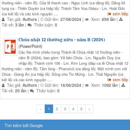
thường niên - năm B); Của lễ thanh cao - Ngọc Linh (ca dâng lễ); Dâng lời
tụng ca - Thiên Duyên (ca hiệp lễ); Thánh Tâm Vua Giêsu - Lm. Hoài Đức
xem tiếp
(ca kết lễ) và các kinh nguyện ....
Tác giả:
Authors
|
Gửi lên:
27/06/2024
|
Xem:
659 lần
|
Tải về:
3 lần
|
Thảo luận:
0
Chúa nhật 12 thường niên - năm B (2024)
(PowerPoint)
Các file trình chiếu trong Thánh lễ Chúa nhật 12 thường niên -
năm B (2024), bao gồm: Về bên Chúa - Lm. Nguyễn Duy (ca
nhập lễ); Thánh vịnh 106 - Lm. Kim Long (đáp ca lễ Chúa nhật 12
thường niên - năm B); Tấm lòng - Phanxicô (ca dâng lễ); Một mình con với
Chúa - Giang Ân (ca hiệp lễ); Sống cho Tin Mừng - Lm. Thái Nguyên (ca
xem tiếp
kết lễ) và các kinh nguyện ....
Tác giả:
Authors
|
Gửi lên:
16/06/2024
|
Xem:
1092 lần
|
Tải về:
20 lần
|
Thảo luận:
0
«
1
2
3
4
5
»
Tìm kiếm bởi Google