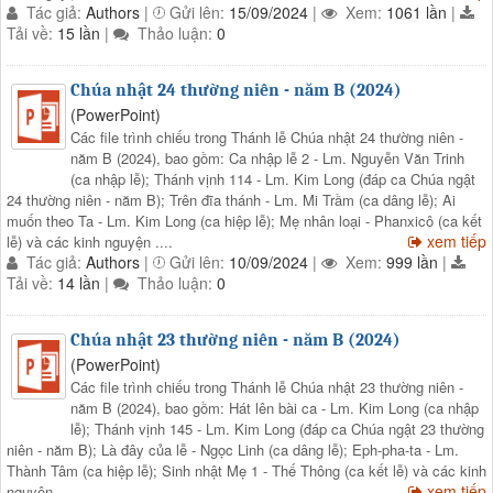
Tác giả:
Authors
|
Gửi lên:
15/09/2024
|
Xem:
1061 lần
|
Tải về:
15 lần
|
Thảo luận:
0
Chúa nhật 24 thường niên - năm B (2024)
(PowerPoint)
Các file trình chiếu trong Thánh lễ Chúa nhật 24 thường niên -
năm B (2024), bao gồm: Ca nhập lễ 2 - Lm. Nguyễn Văn Trinh
(ca nhập lễ); Thánh vịnh 114 - Lm. Kim Long (đáp ca Chúa ngật
24 thường niên - năm B); Trên đĩa thánh - Lm. Mi Trầm (ca dâng lễ); Ai
muốn theo Ta - Lm. Kim Long (ca hiệp lễ); Mẹ nhân loại - Phanxicô (ca kết
xem tiếp
lễ) và các kinh nguyện ....
Tác giả:
Authors
|
Gửi lên:
10/09/2024
|
Xem:
999 lần
|
Tải về:
14 lần
|
Thảo luận:
0
Chúa nhật 23 thường niên - năm B (2024)
(PowerPoint)
Các file trình chiếu trong Thánh lễ Chúa nhật 23 thường niên -
năm B (2024), bao gồm: Hát lên bài ca - Lm. Kim Long (ca nhập
lễ); Thánh vịnh 145 - Lm. Kim Long (đáp ca Chúa ngật 23 thường
niên - năm B); Là đây của lễ - Ngọc Linh (ca dâng lễ); Eph-pha-ta - Lm.
Thành Tâm (ca hiệp lễ); Sinh nhật Mẹ 1 - Thế Thông (ca kết lễ) và các kinh
xem tiếp
nguyện ....