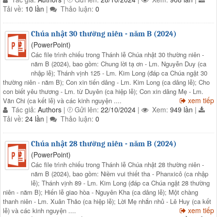
Tải về:
10 lần
|
Thảo luận:
0
Chúa nhật 30 thường niên - năm B (2024)
(PowerPoint)
Các file trình chiếu trong Thánh lễ Chúa nhật 30 thường niên -
năm B (2024), bao gồm: Chung lời tạ ơn - Lm. Nguyễn Duy (ca
nhập lễ); Thánh vịnh 125 - Lm. Kim Long (đáp ca Chúa ngật 30
thường niên - năm B); Con xin tiến dâng - Lm. Kim Long (ca dâng lễ); Cho
con biết yêu thương - Lm. từ Duyên (ca hiệp lễ); Con xin dâng Mẹ - Lm.
xem tiếp
Văn Chi (ca kết lễ) và các kinh nguyện ....
Tác giả:
Authors
|
Gửi lên:
22/10/2024
|
Xem:
949 lần
|
Tải về:
24 lần
|
Thảo luận:
0
Chúa nhật 28 thường niên - năm B (2024)
(PowerPoint)
Các file trình chiếu trong Thánh lễ Chúa nhật 28 thường niên -
năm B (2024), bao gồm: Niềm vui thiết tha - Phanxicô (ca nhập
lễ); Thánh vịnh 89 - Lm. Kim Long (đáp ca Chúa ngật 28 thường
niên - năm B); Hiến lễ giao hòa - Nguyên Kha (ca dâng lễ); Một chàng
thanh niên - Lm. Xuân Thảo (ca hiệp lễ); Lời Mẹ nhắn nhủ - Lê Huy (ca kết
xem tiếp
lễ) và các kinh nguyện ....