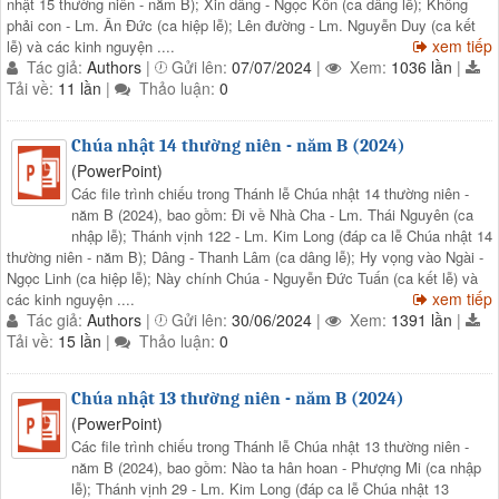
nhật 15 thường niên - năm B); Xin dâng - Ngọc Kôn (ca dâng lễ); Không
phải con - Lm. Ân Đức (ca hiệp lễ); Lên đường - Lm. Nguyễn Duy (ca kết
xem tiếp
lễ) và các kinh nguyện ....
Tác giả:
Authors
|
Gửi lên:
07/07/2024
|
Xem:
1036 lần
|
Tải về:
11 lần
|
Thảo luận:
0
Chúa nhật 14 thường niên - năm B (2024)
(PowerPoint)
Các file trình chiếu trong Thánh lễ Chúa nhật 14 thường niên -
năm B (2024), bao gồm: Đi về Nhà Cha - Lm. Thái Nguyên (ca
nhập lễ); Thánh vịnh 122 - Lm. Kim Long (đáp ca lễ Chúa nhật 14
thường niên - năm B); Dâng - Thanh Lâm (ca dâng lễ); Hy vọng vào Ngài -
Ngọc Linh (ca hiệp lễ); Này chính Chúa - Nguyễn Đức Tuấn (ca kết lễ) và
xem tiếp
các kinh nguyện ....
Tác giả:
Authors
|
Gửi lên:
30/06/2024
|
Xem:
1391 lần
|
Tải về:
15 lần
|
Thảo luận:
0
Chúa nhật 13 thường niên - năm B (2024)
(PowerPoint)
Các file trình chiếu trong Thánh lễ Chúa nhật 13 thường niên -
năm B (2024), bao gồm: Nào ta hân hoan - Phượng Mi (ca nhập
lễ); Thánh vịnh 29 - Lm. Kim Long (đáp ca lễ Chúa nhật 13