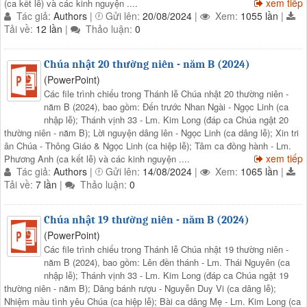
xem tiếp
(ca kết lễ) và các kinh nguyện ....
Tác giả:
Authors
|
Gửi lên:
20/08/2024
|
Xem:
1055 lần
|
Tải về:
12 lần
|
Thảo luận:
0
Chúa nhật 20 thường niên - năm B (2024)
(PowerPoint)
Các file trình chiếu trong Thánh lễ Chúa nhật 20 thường niên -
năm B (2024), bao gồm: Đến trước Nhan Ngài - Ngọc Linh (ca
nhập lễ); Thánh vịnh 33 - Lm. Kim Long (đáp ca Chúa ngật 20
thường niên - năm B); Lời nguyện dâng lên - Ngọc Linh (ca dâng lễ); Xin tri
ân Chúa - Thông Giáo & Ngọc Linh (ca hiệp lễ); Tâm ca đồng hành - Lm.
xem tiếp
Phương Anh (ca kết lễ) và các kinh nguyện ....
Tác giả:
Authors
|
Gửi lên:
14/08/2024
|
Xem:
1065 lần
|
Tải về:
7 lần
|
Thảo luận:
0
Chúa nhật 19 thường niên - năm B (2024)
(PowerPoint)
Các file trình chiếu trong Thánh lễ Chúa nhật 19 thường niên -
năm B (2024), bao gồm: Lên đền thánh - Lm. Thái Nguyên (ca
nhập lễ); Thánh vịnh 33 - Lm. Kim Long (đáp ca Chúa ngật 19
thường niên - năm B); Dâng bánh rượu - Nguyễn Duy Vi (ca dâng lễ);
Nhiệm mầu tình yêu Chúa (ca hiệp lễ); Bài ca dâng Mẹ - Lm. Kim Long (ca