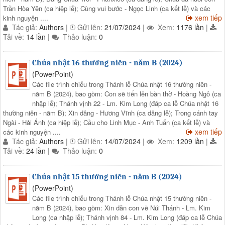
Trần Hòa Yên (ca hiệp lễ); Cùng vui bước - Ngọc Linh (ca kết lễ) và các
xem tiếp
kinh nguyện ....
Tác giả:
Authors
|
Gửi lên:
21/07/2024
|
Xem:
1176 lần
|
Tải về:
14 lần
|
Thảo luận:
0
Chúa nhật 16 thường niên - năm B (2024)
(PowerPoint)
Các file trình chiếu trong Thánh lễ Chúa nhật 16 thường niên -
năm B (2024), bao gồm: Con sẽ tiến lên bàn thờ - Hoàng Ngô (ca
nhập lễ); Thánh vịnh 22 - Lm. Kim Long (đáp ca lễ Chúa nhật 16
thường niên - năm B); Xin dâng - Hương Vĩnh (ca dâng lễ); Trong cánh tay
Ngài - Hải Ánh (ca hiệp lễ); Cầu cho Linh Mục - Anh Tuấn (ca kết lễ) và
xem tiếp
các kinh nguyện ....
Tác giả:
Authors
|
Gửi lên:
14/07/2024
|
Xem:
1209 lần
|
Tải về:
24 lần
|
Thảo luận:
0
Chúa nhật 15 thường niên - năm B (2024)
(PowerPoint)
Các file trình chiếu trong Thánh lễ Chúa nhật 15 thường niên -
năm B (2024), bao gồm: Xin dẫn con về Núi Thánh - Lm. Kim
Long (ca nhập lễ); Thánh vịnh 84 - Lm. Kim Long (đáp ca lễ Chúa