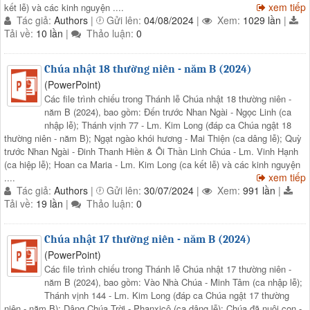
xem tiếp
kết lễ) và các kinh nguyện ....
Tác giả:
Authors
|
Gửi lên:
04/08/2024
|
Xem:
1029 lần
|
Tải về:
10 lần
|
Thảo luận:
0
Chúa nhật 18 thường niên - năm B (2024)
(PowerPoint)
Các file trình chiếu trong Thánh lễ Chúa nhật 18 thường niên -
năm B (2024), bao gồm: Đến trước Nhan Ngài - Ngọc Linh (ca
nhập lễ); Thánh vịnh 77 - Lm. Kim Long (đáp ca Chúa ngật 18
thường niên - năm B); Ngạt ngào khói hương - Mai Thiện (ca dâng lễ); Quỳ
trước Nhan Ngài - Đinh Thanh Hiền & Ôi Thần Linh Chúa - Lm. Vinh Hạnh
(ca hiệp lễ); Hoan ca Maria - Lm. Kim Long (ca kết lễ) và các kinh nguyện
xem tiếp
....
Tác giả:
Authors
|
Gửi lên:
30/07/2024
|
Xem:
991 lần
|
Tải về:
19 lần
|
Thảo luận:
0
Chúa nhật 17 thường niên - năm B (2024)
(PowerPoint)
Các file trình chiếu trong Thánh lễ Chúa nhật 17 thường niên -
năm B (2024), bao gồm: Vào Nhà Chúa - Minh Tâm (ca nhập lễ);
Thánh vịnh 144 - Lm. Kim Long (đáp ca Chúa ngật 17 thường
niên - năm B); Dâng Chúa Trời - Phanxicô (ca dâng lễ); Chúa đã nuôi con -