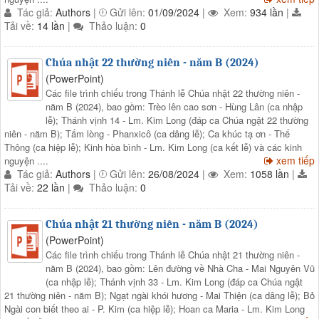
Tác giả:
Authors
|
Gửi lên:
01/09/2024
|
Xem:
934 lần
|
Tải về:
14 lần
|
Thảo luận:
0
Chúa nhật 22 thường niên - năm B (2024)
(PowerPoint)
Các file trình chiếu trong Thánh lễ Chúa nhật 22 thường niên -
năm B (2024), bao gồm: Trèo lên cao sơn - Hùng Lân (ca nhập
lễ); Thánh vịnh 14 - Lm. Kim Long (đáp ca Chúa ngật 22 thường
niên - năm B); Tấm lòng - Phanxicô (ca dâng lễ); Ca khúc tạ ơn - Thế
Thông (ca hiệp lễ); Kinh hòa bình - Lm. Kim Long (ca kết lễ) và các kinh
xem tiếp
nguyện ....
Tác giả:
Authors
|
Gửi lên:
26/08/2024
|
Xem:
1058 lần
|
Tải về:
22 lần
|
Thảo luận:
0
Chúa nhật 21 thường niên - năm B (2024)
(PowerPoint)
Các file trình chiếu trong Thánh lễ Chúa nhật 21 thường niên -
năm B (2024), bao gồm: Lên đường về Nhà Cha - Mai Nguyên Vũ
(ca nhập lễ); Thánh vịnh 33 - Lm. Kim Long (đáp ca Chúa ngật
21 thường niên - năm B); Ngạt ngài khói hương - Mai Thiện (ca dâng lễ); Bỏ
Ngài con biết theo ai - P. Kim (ca hiệp lễ); Hoan ca Maria - Lm. Kim Long