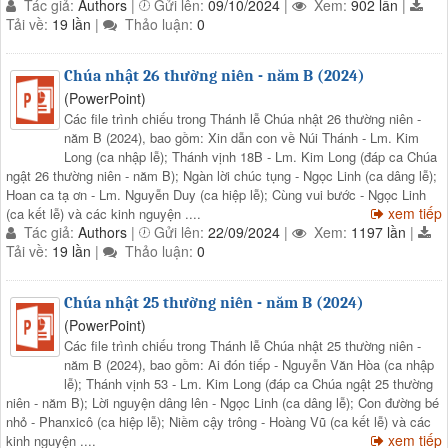
Tác giả:
Authors
|
Gửi lên:
09/10/2024
|
Xem:
902 lần
|
Tải về:
19 lần
|
Thảo luận:
0
Chúa nhật 26 thường niên - năm B (2024)
(PowerPoint)
Các file trình chiếu trong Thánh lễ Chúa nhật 26 thường niên -
năm B (2024), bao gồm: Xin dẫn con về Núi Thánh - Lm. Kim
Long (ca nhập lễ); Thánh vịnh 18B - Lm. Kim Long (đáp ca Chúa
ngật 26 thường niên - năm B); Ngàn lời chúc tụng - Ngọc Linh (ca dâng lễ);
Hoan ca tạ ơn - Lm. Nguyễn Duy (ca hiệp lễ); Cùng vui bước - Ngọc Linh
xem tiếp
(ca kết lễ) và các kinh nguyện ....
Tác giả:
Authors
|
Gửi lên:
22/09/2024
|
Xem:
1197 lần
|
Tải về:
19 lần
|
Thảo luận:
0
Chúa nhật 25 thường niên - năm B (2024)
(PowerPoint)
Các file trình chiếu trong Thánh lễ Chúa nhật 25 thường niên -
năm B (2024), bao gồm: Ai đón tiếp - Nguyễn Văn Hòa (ca nhập
lễ); Thánh vịnh 53 - Lm. Kim Long (đáp ca Chúa ngật 25 thường
niên - năm B); Lời nguyện dâng lên - Ngọc Linh (ca dâng lễ); Con đường bé
nhỏ - Phanxicô (ca hiệp lễ); Niềm cậy trông - Hoàng Vũ (ca kết lễ) và các
xem tiếp
kinh nguyện ....