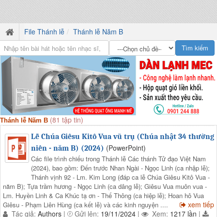
File Thánh lễ
Thánh lễ Năm B
(81 tập tin)
Thánh lễ Năm B
Lễ Chúa Giêsu Kitô Vua vũ trụ (Chúa nhật 34 thường
(PowerPoint)
niên - năm B) (2024)
Các file trình chiếu trong Thánh lễ Các thánh Tử đạo Việt Nam
(2024), bao gồm: Đến trước Nhan Ngài - Ngọc Linh (ca nhập lễ);
Thánh vịnh 92 - Lm. Kim Long (đáp ca lễ Chúa Giêsu Kitô Vua -
năm B); Tựa trầm hương - Ngọc Linh (ca dâng lễ); Giêsu Vua muôn vua -
Lm. Huyền Linh & Ca Khúc tạ ơn - Thế Thông (ca hiệp lễ); Hoan hô Vua
xem tiếp
Giêsu - Phạm Liên Hùng (ca kết lễ) và các kinh nguyện ....
Tác giả:
Authors
|
Gửi lên:
19/11/2024
|
Xem:
1217 lần
|