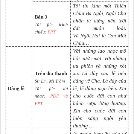
Tôi tin kính một Thiên
Chúa Ba Ngôi, Ngôi Cha
Bản 3
nhân từ dựng nên trời
Tải file trình
đất muôn loài.
chiếu:
PPT
Và
N
gôi
Hai là Con Một
Chúa
…
Với những lao nhọc mồ
hôi nước mắt. Với những
ưu phiền và những xót
Trên đĩa thánh
xa. Là đây của lễ tiến
dâng về Cha. Là đây của
St:
Lm. Mi Trầm
Dâng lễ
lễ, lễ dâng mọn hèn. Xin
Tải file lời
cho cuộc đời con như
nhạc:
PDF và
bánh rượu lừng hương.
PPT
Xin cho cuộc đời con
luôn sáng ngời yêu
thương …
Ai muốn theo Ta hãy từ