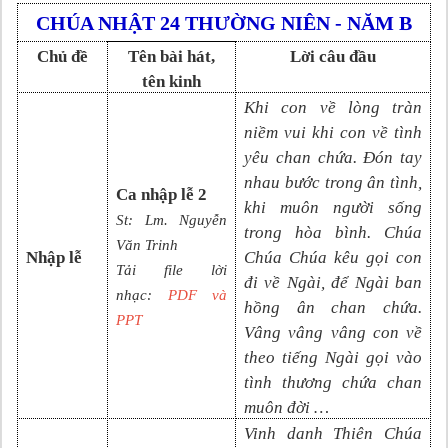
CHÚA
NHẬT
24
THƯỜNG NIÊN
- NĂM B
Chủ đề
Tên bài hát,
Lời câu đầu
tên kinh
Khi con về lòng tràn
niềm vui khi con về tình
yêu chan chứa. Đón tay
nhau bước trong ân tình,
Ca nhập lễ 2
khi muôn người sống
St: Lm. Nguyễn
trong hòa bình. Chúa
Văn Trinh
Nhập lễ
Chúa Chúa kêu gọi con
Tải file lời
đi về Ngài, để Ngài ban
nhạc:
PDF và
hồng ân chan chứa.
PP
T
Vâng vâng vâng con về
theo tiếng Ngài gọi vào
tình thương chứa chan
muôn đời …
Vinh danh Thiên Chúa