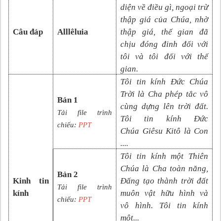
diện về điều gì, ngoại trừ
thập giá của Chúa, nhờ
Câu đáp
Alllêluia
thập giá, thế gian đã
chịu đóng đinh đối với
tôi và tôi đối với thế
gian.
Tôi tin kính Đức Chúa
Trời là Cha phép tắc vô
Bản 1
cùng dựng lên trời đất.
Tải file trình
Tôi tin kính Đức
chiếu:
PPT
Chúa
Giêsu Kitô là Con
....
Tôi tin kính một Thiên
Chúa là Cha toàn năng,
Bản 2
Kinh tin
Đấng tạo thành trời đất
Tải file trình
kính
muôn vật hữu hình và
chiếu:
PPT
vô
hình. Tôi tin kính
một
...