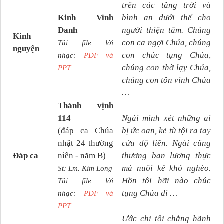
trên các tầng trời và
Kinh Vinh
bình an dưới thế cho
Danh
người thiện tâm. Chúng
Kinh
con ca ngợi Chúa, chúng
Tải file lời
nguyện
con chúc tụng Chúa,
nhạc:
PDF và
chúng con thờ lạy Chúa,
PPT
chúng con tôn vinh Chúa
…
Thánh vịnh
114
Ngài minh xét những ai
(đáp ca Chúa
bị ức oan, kẻ tù tội ra tay
nhật
24
thường
cứu độ liền. Ngài cũng
Đáp ca
niên
- năm B
)
thương ban lương thực
mà nuôi kẻ khó nghèo.
St:
Lm.
Kim Long
Hồn tôi hỡi nào chúc
Tải file lời
tụng Chúa đi …
nhạc:
PDF và
PP
T
Ước chi tôi chẳng hãnh