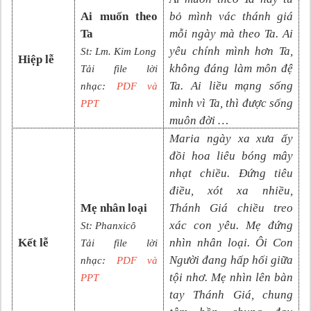
Ai muốn theo
bỏ mình vác thánh giá
Ta
mỗi ngày mà theo Ta. Ai
yêu chính mình hơn Ta,
St: Lm. Kim Long
Hiệp lễ
không đáng làm môn đệ
Tải file lời
Ta. Ai liều mạng sống
nhạc:
PDF và
mình vì Ta, thì được sống
PPT
muôn đời …
Maria ngày xa xưa ấy
đồi hoa liêu bóng mây
nhạt chiều. Đứng tiêu
điều, xót xa nhiều,
Mẹ nhân loại
Thánh Giá chiều treo
xác con yêu. Mẹ đứng
St: Phanxicô
Kết lễ
nhìn nhân loại. Ôi Con
Tải file lời
Người đang hấp hối giữa
nhạc:
PDF và
tội nhơ. Mẹ nhìn lên bàn
PPT
tay Thánh Giá, chung