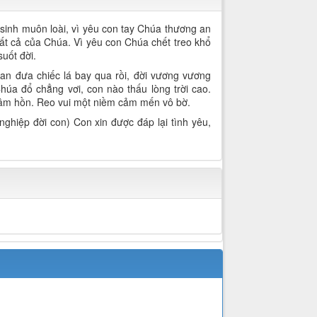
c sinh muôn loài, vì yêu con tay Chúa thương an
à tất cả của Chúa. Vì yêu con Chúa chết treo khổ
uốt đời.
an đưa chiếc lá bay qua rồi, đời vương vương
húa đổ chẳng vơi, con nào thấu lòng trời cao.
 tâm hồn. Reo vui một niềm cảm mến vô bờ.
nghiệp đời con) Con xin được đáp lại tình yêu,