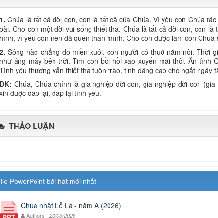
1.
Chúa là tất cả đời con, con là tất cả của Chúa. Vì yêu con Chúa tá
bài. Cho con một đời vui sống thiết tha. Chúa là tất cả đời con, con l
hình, vì yêu con nên đã quên thân mình. Cho con được làm con Chúa s
2.
Sông nào chẳng đổ miền xuôi, con người có thuở nằm nôi. Thời gi
như áng mây bên trời. Tim con bồi hồi xao xuyến mãi thôi. Ân tình C
Tình yêu thương vẫn thiết tha tuôn trào, tình dâng cao cho ngất ngây
ĐK:
Chúa, Chúa chính là gia nghiệp đời con, gia nghiệp đời con (gia 
xin được đáp lại, đáp lại tình yêu.
THẢO LUẬN
ile PowerPoint bài hát mới nhất
Chúa nhật Lễ Lá - năm A (2026)
Authors |
23/03/2026