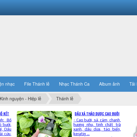
ện nhạc
File Thánh lễ
Nhạc Thánh Ca
Album ảnh
Tải 
Kinh nguyện - Hiệp lễ
Thánh lễ