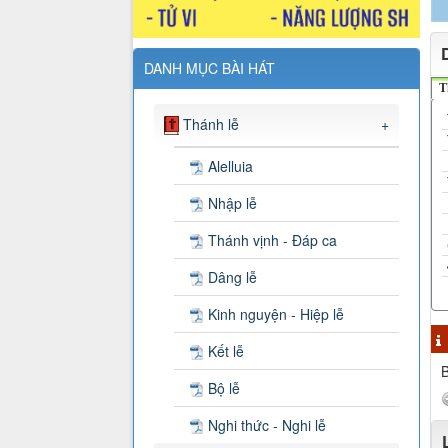
DANH MỤC BÀI HÁT
T
Thánh lễ
+
Alelluia
Nhập lễ
Thánh vịnh - Đáp ca
Dâng lễ
Kinh nguyện - Hiệp lễ
Kết lễ
B
Bộ lễ
Nghi thức - Nghi lễ