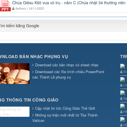
Chúa Giêsu Kitô vua vũ trụ - năm C (Chúa nhật 34 thường niên
Authors |
16/11/2025
Tìm kiếm bằng Google
WNLOAD BẢN NHẠC PHỤNG VỤ
TR
Download các bản nhạc có sheet nhạc
Downloaad các file trình chiếu PowerPoint
Sr
các Thánh Lễ phụng vụ
Lm
Ng
G THÔNG TIN CÔNG GIÁO
Cập nhật tin tức Công Giáo Thế Giới
Hồ
Những sự kiện mới nhất từ Tòa Thánh
Vatican
Hồ