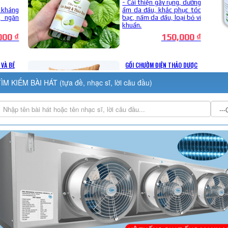
ÌM KIẾM BÀI HÁT (tựa đề, nhạc sĩ, lời câu đầu)