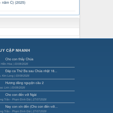
 - năm C) (2025)
UY CẬP NHANH
Cho con thấy Chúa
. Hiền Hòa |
03/08/2026
Đáp ca Thứ Ba sau Chúa nhật 18...
. Kim Long |
03/08/2026
Hương dâng nguyện cầu 2
ọc Linh |
03/08/2026
Cho con đến với Ngài
ng Trần - Phạm Đình Đài |
27/07/2026
Nay con xin đến (Cho con đến với...
ng Trần - Phạm Đình Đài |
27/07/2026