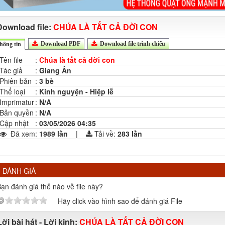
Download file:
CHÚA LÀ TẤT CẢ ĐỜI CON
Download PDF
Download file trình chiếu
hông tin
Tên file
:
Chúa là tất cả đời con
Tác giả
:
Giang Ân
Phiên bản
:
3 bè
Thể loại
:
Kinh nguyện - Hiệp lễ
Imprimatur
:
N/A
Bản quyền
:
N/A
Cập nhật
:
03/05/2026 04:35
Đã xem
:
1989 lần
|
Tải về:
283
lần
ĐÁNH GIÁ
ạn đánh giá thế nào về file này?
Hãy click vào hình sao để đánh giá File
Lời bài hát - Lời kinh:
CHÚA LÀ TẤT CẢ ĐỜI CON