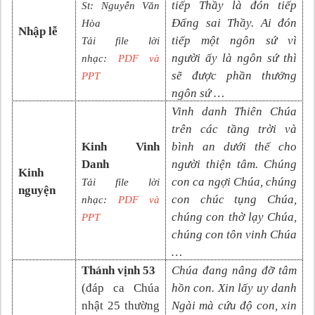
tiếp Thầy là đón tiếp
St: Nguyễn Văn
Đấng sai Thầy. Ai đón
Hòa
Nhập lễ
tiếp một ngôn sứ vì
Tải file lời
người ấy là ngôn sứ thì
nhạc:
PDF và
sẽ được phần thưởng
PP
T
ngôn sứ …
Vinh danh Thiên Chúa
trên các tầng trời và
Kinh Vinh
bình an dưới thế cho
Danh
người thiện tâm. Chúng
Kinh
con ca ngợi Chúa, chúng
Tải file lời
nguyện
con chúc tụng Chúa,
nhạc:
PDF và
chúng con thờ lạy Chúa,
PPT
chúng con tôn vinh Chúa
…
Thánh vịnh 53
Chúa đang nâng đỡ tâm
(đáp ca Chúa
hồn con. Xin lấy uy danh
nhật
25
thường
Ngài mà cứu độ con, xin