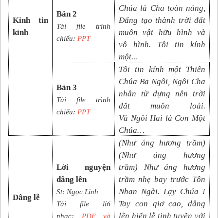
Chúa là Cha toàn năng,
Bản 2
Kinh tin
Đấng tạo thành trời đất
Tải file trình
kính
muôn vật hữu hình và
chiếu:
PPT
vô
hình. Tôi tin kính
một
...
Tôi tin kính một Thiên
Chúa Ba Ngôi, Ngôi Cha
Bản 3
nhân từ dựng nên trời
Tải file trình
đất muôn loài.
chiếu:
PPT
Và
N
gôi
Hai là Con Một
Chúa
…
(Như áng hương trầm)
(Như áng hương
Lời nguyện
trầm) Như áng hương
dâng lên
trầm nhẹ bay trước Tôn
Nhan Ngài. Lạy Chúa !
St:
Ngọc Linh
Dâng lễ
Tay con giơ cao, dâng
Tải file lời
lên hiến lễ tinh tuyền với
nhạc:
PDF và