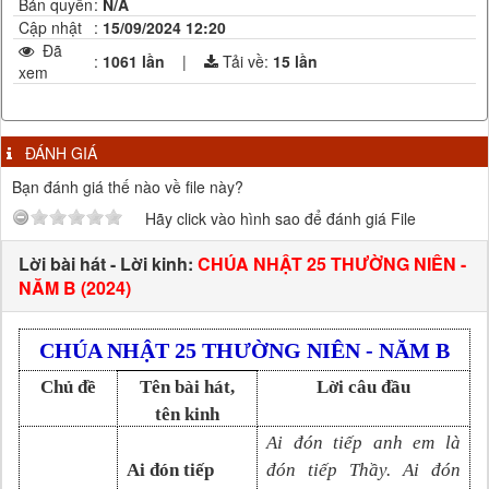
Bản quyền
:
N/A
Cập nhật
:
15/09/2024 12:20
Đã
:
1061 lần
|
Tải về:
15
lần
xem
ĐÁNH GIÁ
Bạn đánh giá thế nào về file này?
Hãy click vào hình sao để đánh giá File
Lời bài hát - Lời kinh:
CHÚA NHẬT 25 THƯỜNG NIÊN -
NĂM B (2024)
CHÚA
NHẬT
25
THƯỜNG NIÊN
- NĂM B
Chủ đề
Tên bài hát,
Lời câu đầu
tên kinh
Ai đón tiếp anh em là
Ai đón tiếp
đón tiếp Thầy. Ai đón