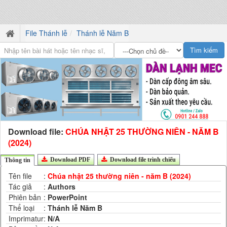
File Thánh lễ
Thánh lễ Năm B
Download file:
CHÚA NHẬT 25 THƯỜNG NIÊN - NĂM B
(2024)
Download PDF
Download file trình chiếu
Thông tin
Tên file
:
Chúa nhật 25 thường niên - năm B (2024)
Tác giả
:
Authors
Phiên bản
:
PowerPoint
Thể loại
:
Thánh lễ Năm B
Imprimatur
:
N/A