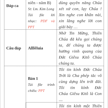
niên
- năm B
)
dùng quyền năng Chúa
Đáp ca
xét xử con, lạy Chúa !
St:
Lm.
Kim Long
Xin nghe con khẩn nài,
Tải file lời
xin lắng nghe lời con
nhạc:
PDF và
giãi bày …
PP
T
Nhờ Tin Mừng, Thiên
Chúa đã kêu gọi chúng
ta, để chúng ta được
Câu đáp
Alllêluia
hưởng vinh quang của
Đức Giêsu Kitô Chúa
chúng ta.
Tôi tin kính Đức Chúa
Trời là Cha phép tắc vô
Bản 1
cùng dựng lên trời đất.
Tải file trình
Tôi tin kính Đức
chiếu:
PPT
Chúa
Giêsu Kitô là Con
....
Tôi tin kính một Thiên