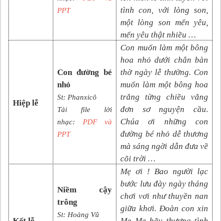
tình con, với lòng son,
PPT
một lòng son mến yêu,
mến yêu thật nhiều …
Con muốn làm một bông
hoa nhỏ dưới chân bàn
Con đường bé
thờ ngày lễ thường. Con
nhỏ
muốn làm một bông hoa
trắng từng chiều vắng
St: Phanxicô
Hiệp lễ
đơn sơ nguyện cầu.
Tải file lời
Chúa ơi những con
nhạc:
PDF và
đường bé nhỏ dễ thương
PPT
mà sáng ngời dẫn đưa về
cõi trời …
Mẹ ơi ! Bao người lạc
bước lưu đày ngày tháng
Niềm cậy
chơi vơi như thuyền nan
trông
giữa khơi. Đoàn con xin
St: Hoàng Vũ
Kết lễ
Mẹ Mẹ hãy thương tình