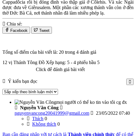
Cappadôcia rồi bị đóng đinh vào thập giá ở Côlehis. Và xác Ngài
được đưa về Giêrusalem. Một phần các xương thánh vẫn còn ở đền
thờ Đức Bà Cả, nơi thánh nhân đã làm nhiều phép lạ.
Chia sẻ:
Facebook
Tweet
Tổng số điểm của bài viết là: 20 trong 4 đánh giá
12 vị Thánh Tông Đồ
Xếp hạng:
5
-
4
phiếu bầu
5
Click để đánh giá bài viết
Ý kiến bạn đọc
mọi người có thể ko tin vào tôi cg đx
Nguyễn Văn Công
nguyenvancong20041999@gmail.com
23/05/2022 07:40
Thích
0
Không thích
0
Bạn cần đăng nhập với tư cách là
Thành viên chính thức
để có thể