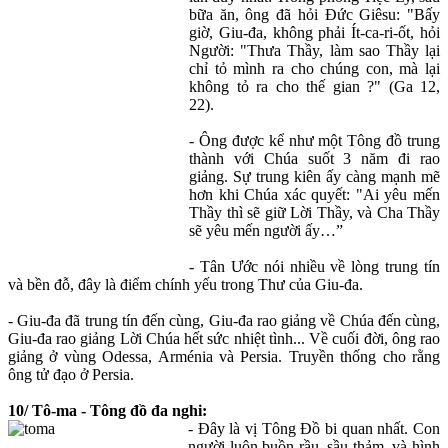
bữa ăn, ông đã hỏi Đức Giêsu: "Bấy
giờ, Giu-đa, không phải Ít-ca-ri-ốt, hỏi
Người: "Thưa Thầy, làm sao Thầy lại
chỉ tỏ mình ra cho chúng con, mà lại
không tỏ ra cho thế gian ?" (Ga 12,
22).
- Ông được kể như một Tông đồ trung
thành với Chúa suốt 3 năm đi rao
giảng. Sự trung kiên ấy càng mạnh mẽ
hơn khi Chúa xác quyết: "Ai yêu mến
Thầy thì sẽ giữ Lời Thầy, và Cha Thầy
sẽ yêu mến người ấy…”
- Tân Ước nói nhiều về lòng trung tín
và bền đỗ, đây là điểm chính yếu trong Thư của Giu-đa.
- Giu-đa đã trung tín đến cùng, Giu-đa rao giảng về Chúa đến cùng,
Giu-đa rao giảng Lời Chúa hết sức nhiệt tình... Về cuối đời, ông rao
giảng ở vùng Odessa, Arménia và Persia. Truyền thống cho rằng
ông tử đạo ở Persia.
10/ Tô-ma - Tông đồ đa nghi:
- Đây là vị Tông Đồ bi quan nhất. Con
người luôn buồn rầu, sầu thảm, và hình