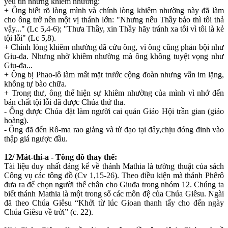
yếu tin nhưng khiêm nhường:
+ Ông biết rõ lòng mình và chính lòng khiêm nhường này đã làm
cho ông trở nên một vị thánh lớn: "Nhưng nếu Thầy bảo thì tôi thả
vậy..." (Lc 5,4-6); "Thưa Thầy, xin Thầy hãy tránh xa tôi vì tôi là kẻ
tội lỗi" (Lc 5,8).
+ Chính lòng khiêm nhường đã cứu ông, vì ông cũng phản bội như
Giu-đa. Nhưng nhờ khiêm nhường mà ông không tuyệt vọng như
Giu-đa...
+ Ông bị Phao-lô làm mất mặt trước cộng đoàn nhưng vẫn im lặng,
không tự bào chữa.
+ Trong thư, ông thể hiện sự khiêm nhường của mình vì nhớ đến
bản chất tội lỗi đã được Chúa thứ tha.
- Ông được Chúa đặt làm người cai quản Giáo Hội trần gian (giáo
hoàng).
- Ông đã đến Rô-ma rao giảng và tử đạo tại đây,chịu đóng đinh vào
thập giá ngược đầu.
12/ Mát-thi-a - Tông đồ thay thế:
Tài liệu duy nhất đáng kể về thánh Mathia là tường thuật của sách
Công vụ các tông đồ (Cv 1,15-26). Theo điều kiện mà thánh Phêrô
đưa ra để chọn người thế chân cho Giuđa trong nhóm 12. Chúng ta
biết thánh Mathia là một trong số các môn đệ của Chúa Giêsu. Ngài
đã theo Chúa Giêsu “Khởi từ lúc Gioan thanh tẩy cho đến ngày
Chúa Giêsu về trời” (c. 22).