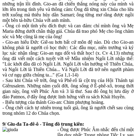
những trận lôi đình. Gio-an đã chiến thắng nóng nảy của mình và
lớn lên trong tình yêu và thông cảm: Ông đã từng xin Chúa cho lửa
trời xuống mà thiêu hủy dân Samari; ông từng mơ rằng được ngồi
một bên tả-hữu Chúa với anh mình.
- Ông có một tình yêu đích thực và can đảm: chỉ mình ông và Mẹ
Maria đứng dưới chân thập giá. Chúa đã trao phó Mẹ cho ông chăm
sóc và Mẹ cũng là mẹ của ông!
- Gio-an hiểu Đức Giê-su hơn bất cứ môn đệ nào. Dù cho Gio-an
không phải là người có học thức: Các đầu mục, niên trưởng và ký
lục xác nhận rằng: Gio-an ngu dốt và thất học! (x. Cv 4,13) nhưng
ông đã viết một cách tuyệt vời về Mầu nhiệm Ngôi Lời nhập thể:
"Lúc khởi đầu đã có Ngôi Lời. Ngôi Lời vẫn hướng về Thiên Chúa,
và Ngôi Lời là Thiên Chúa... Và Ngôi Lời đã trở nên người phàm
và cư ngụ giữa chúng ta..." (Ga 1,1-14)
- Sau khi Chúa về trời, ông và Phê-rô là cột trụ của Hội Thánh tại
Giêrusalem. Những năm cuối đời, ông sống ở Ê-phê-xô, trong thời
gian này, ông viết Phúc Âm và 3 lá thư. Sau đó ông bị lưu đày ở
đảo Patmos, ở đây ông được linh hứng viết ra sách Khải Huyền.
- Biểu tượng của thánh Gio-an: Chim phượng hoàng.
- Ông chết cách tự nhiên trong tuổi già, ông là người chết sau cùng
trong nhóm 12 do Chúa chọn.
9/ Giu-đa Ta-đê-ô - Tông đồ trung kiên:
- Ông được Phúc Âm nhắc đến chỉ một
lần duy nhất: Trong phòng Tiệc Ly, sau