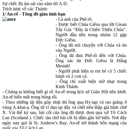
Sự chết: Bị ám sát vào năm 60 A.D.
Trích lược về các Thánh:
1/ An-rê - Tông đồ giàu tình bạn
- Là anh của Phê-rô.
- Được biết Chúa Giêsu qua lời Gioan
Tẩy Giả: “Đây là Chiên Thiên Chúa”.
Người đầu tiên trong nhóm 12 gặp
Đức Giêsu.
- Ông đã nói chuyện với Chúa và tin
vào Người.
- Ông đã đưa Phê-rô đến với Chúa.
Ông xác tín Đức Giêsu là Đấng
Mesiah!
- Người phát hiện ra em bé có 5 chiếc
bánh và 2 con cá.
- Ông chỉ xuất hiện mờ nhạt trong
Kinh Thánh.
- Chúng ta không biết gì về An-rê trong lịch sử Giáo Hội tiên khởi.
An-rê biến mất trong bóng tối.
- Theo những tài liệu góp nhặt thì ông qua Hy-lạp và rao giảng ở
vùng A-khai-a. Ông tử vì đạo tại đây và chết trên thập giá hình chữ
X. Vài thế kỷ sau, hài cốt của ông đã được đem qua xứ Tô Cách
Lan (Scotland ). Chiếc tàu chở hài cốt bị đắm gần bờ biển. Nơi đây
ngày nay gọi là St. Andrew's Bay. An-rê trở thành bổn mạng của
quốc gia Tô Cách Lan.