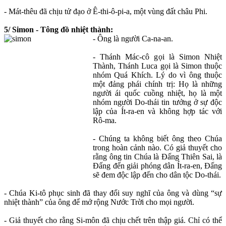
- Mát-thêu đã chịu tử đạo ở Ê-thi-ô-pi-a, một vùng đất châu Phi.
5/ Simon - Tông đồ nhiệt thành:
- Ông là người Ca-na-an.
- Thánh Mác-cô gọi là Simon Nhiệt
Thành, Thánh Luca gọi là Simon thuộc
nhóm Quá Khích. Lý do vì ông thuộc
một đảng phái chính trị: Họ là những
người ái quốc cuồng nhiệt, họ là một
nhóm người Do-thái tin tưởng ở sự độc
lập của Ít-ra-en và không hợp tác với
Rô-ma.
- Chúng ta không biết ông theo Chúa
trong hoàn cảnh nào. Có giả thuyết cho
rằng ông tin Chúa là Đấng Thiên Sai, là
Đấng đến giải phóng dân Ít-ra-en, Đấng
sẽ đem độc lập đến cho dân tộc Do-thái.
- Chúa Ki-tô phục sinh đã thay đổi suy nghĩ của ông và dùng “sự
nhiệt thành” của ông để mở rộng Nước Trời cho mọi người.
- Giả thuyết cho rằng Si-môn đã chịu chết trên thập giá. Chỉ có thể