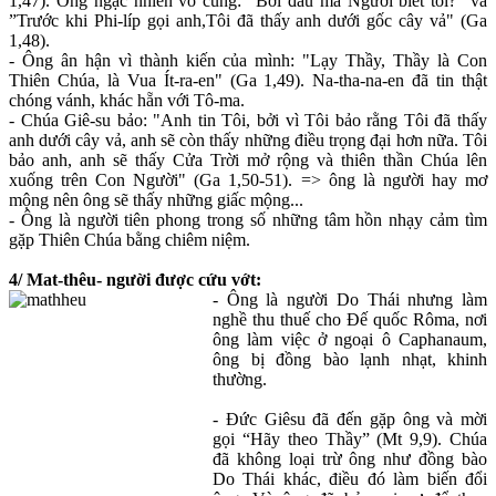
1,47). Ông ngạc nhiên vô cùng: "Bởi đâu mà Người biết tôi?" và
”Trước khi Phi-líp gọi anh,Tôi đã thấy anh dưới gốc cây vả" (Ga
1,48).
- Ông ân hận vì thành kiến của mình: "Lạy Thầy, Thầy là Con
Thiên Chúa, là Vua Ít-ra-en" (Ga 1,49). Na-tha-na-en đã tin thật
chóng vánh, khác hẵn với Tô-ma.
- Chúa Giê-su bảo: "Anh tin Tôi, bởi vì Tôi bảo rằng Tôi đã thấy
anh dưới cây vả, anh sẽ còn thấy những điều trọng đại hơn nữa. Tôi
bảo anh, anh sẽ thấy Cửa Trời mở rộng và thiên thần Chúa lên
xuống trên Con Người" (Ga 1,50-51). => ông là người hay mơ
mộng nên ông sẽ thấy những giấc mộng...
- Ông là người tiên phong trong số những tâm hồn nhạy cảm tìm
gặp Thiên Chúa bằng chiêm niệm.
4/ Mat-thêu- người được cứu vớt:
- Ông là người Do Thái nhưng làm
nghề thu thuế cho Đế quốc Rôma, nơi
ông làm việc ở ngoại ô Caphanaum,
ông bị đồng bào lạnh nhạt, khinh
thường.
- Đức Giêsu đã đến gặp ông và mời
gọi “Hãy theo Thầy” (Mt 9,9). Chúa
đã không loại trừ ông như đồng bào
Do Thái khác, điều đó làm biến đổi