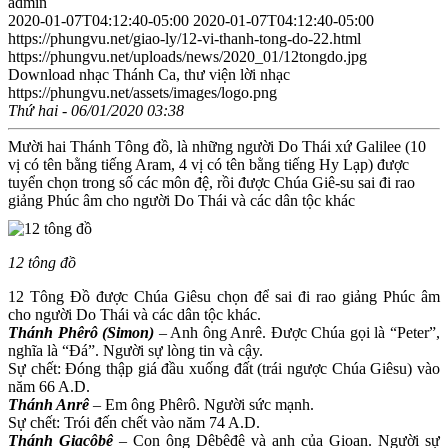
admin
2020-01-07T04:12:40-05:00
2020-01-07T04:12:40-05:00
https://phungvu.net/giao-ly/12-vi-thanh-tong-do-22.html
https://phungvu.net/uploads/news/2020_01/12tongdo.jpg
Download nhạc Thánh Ca, thư viện lời nhạc
https://phungvu.net/assets/images/logo.png
Thứ hai - 06/01/2020 03:38
Mười hai Thánh Tông đồ, là những người Do Thái xứ Galilee (10
vị có tên bằng tiếng Aram, 4 vị có tên bằng tiếng Hy Lạp) được
tuyển chọn trong số các môn đệ, rồi được Chúa Giê-su sai đi rao
giảng Phúc âm cho người Do Thái và các dân tộc khác
12 tông đồ
12 Tông Đồ được Chúa Giêsu chọn để sai đi rao giảng Phúc âm
cho người Do Thái và các dân tộc khác.
Thánh Phêrô (Simon)
– Anh ông Anrê. Ðược Chúa gọi là “Peter”,
nghĩa là “Ðá”. Người sự lòng tin và cậy.
Sự chết: Ðóng thập giá đầu xuống đất (trái ngược Chúa Giêsu) vào
năm 66 A.D.
Thánh Anrê
– Em ông Phêrô. Người sức mạnh.
Sự chết: Trói đến chết vào năm 74 A.D.
Thánh Giacôbê
– Con ông Dêbêđê và anh của Gioan. Người sự