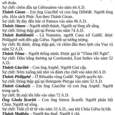
xét đoán.
Sự chết: chém đầu tại Giêrusalem vào năm 44 A.D.
Thánh Gioan
– Em ông Giacôbê và con ông Dêbêđê. Người lòng
yêu. Hóa sách Phúc Âm theo Thánh Gioan.
Sự chết: Bị đày đến Isle of Patmos vào năm 96 A.D.
Thánh Simon
– Người nhiệt thành. Người sự lòng sốt sắng.
Sự chết: Ðóng thập giá tại Presta vào năm 74 A.D.
Thánh Batôlômêô
– Là Natanien, người Cana xứ Galilê, được
Philípphê mời đến gặp Giêsu. Người sự tưởng tượng.
Sự chết: Bị đánh, đóng thập giá, và chém đầu theo lịnh của Vua và
năm 52 A.D.
Thánh Tôma
– Người thống minh. Ðược gọi là “Tôma Hồ Nghi”.
Sự chết: Ðâm bằng thương tại Corehandal, East Indies vào năm 52
A.D.
Thánh Giacôbê
– Con ông Anphê. Người Giai cấp.
Sự chết: Ném xuống núi nhỏ và đánh cho chết vào năm 60 A.D.
Thánh Philípphê
– Ở Bétsaiđa vùng Galilê. Người quyền lực.
Sự chết: Ðóng thập giá tại Heirapole Phryga vào năm 52 A.D.
Thánh Giuđa(ê)
– Em ông Giacôbe và con ông Anphê. Người
trong sạch.
Sự chết: Bị múi tên bắn vào năm 72 A.D.
Ông Giuđa Ítcariốt
– Con ông Simon Ítcariốt. Người phản bội
Chúa. Người sự sống.
Sự chết: Thắt cổ từ tử vào năm 33 A.D., sau khi Chúa Giêsu bị bắt.
Thánh Matthêu
– Người thu thuế. Người ý chí.