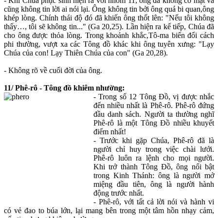
- Khi Chúa phục sinh hiện ra với nhóm 11, ông đã không có mặt và
cũng không tin lời ai nói lại. Ông không tin bởi ông quá bi quan,ông
khép lòng. Chính thái độ đó đã khiến ông thốt lên: "Nếu tôi không
thấy…, tôi sẽ không tin..." (Ga 20,25). Lần hiện ra kế tiếp, Chúa đã
cho ông được thỏa lòng. Trong khoảnh khắc,Tô-ma biến đổi cách
phi thường, vượt xa các Tông đồ khác khi ông tuyên xưng: "Lạy
Chúa của con! Lạy Thiên Chúa của con" (Ga 20,28).
- Không rõ về cuối đời của ông.
11/ Phê-rô - Tông đồ khiêm nhường:
- Trong số 12 Tông Đồ, vị được nhắc
đến nhiều nhất là Phê-rô. Phê-rô đứng
đầu danh sách. Người ta thường nghĩ
Phê-rô là một Tông Đồ nhiều khuyết
điểm nhất!
- Trước khi gặp Chúa, Phê-rô đã là
người chỉ huy trong việc chài lưới.
Phê-rô luôn ra lệnh cho mọi người.
Khi trở thành Tông Đồ, ông nổi bật
trong Kinh Thánh: ông là người mở
miệng đầu tiên, ông là người hành
động trước nhất.
- Phê-rô, với tất cả lời nói và hành vi
có vẻ đao to búa lớn, lại mang bên trong một tâm hồn nhạy cảm,