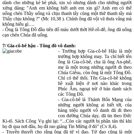
dành cho những kẻ bè phái, xin xỏ nhưng dành cho những người
xứng đáng: "Anh em không biết anh em xin gì? Anh em có thể
uống chén Thầy uống và chịu thanh tẩy cùng một thứ thanh tẩy mà
Thầy chịu không ?" (Mc 10,38 ). Chính ông đã vội vã thưa vâng mà
không hiểu gì….
- Ông là Tông Đồ đầu tiên đổ máu dưới thời Hê-rô-đê, ông đã uống
cạn chén Chúa đã uống.
7/ Gia-cô-bê hậu - Tông đồ vô danh:
- Trường hợp Gia-cô-bê Hậu là một
trường hợp không may. Ta chỉ biết tên
ông là Gia-cô-bê, cha là ông An-phê,
mẹ là một trong những người đi theo
Chúa Giêsu, còn ông là một Tông Đồ.
Chỉ có thế thôi. Tên Gia-cô-bê không
hề xuất hiện ở nơi nào khác trong
Phúc Âm, ngoại trừ ở bản danh sách
các Tông Đồ.
- Gia-cô-bê là Thánh Bổn Mạng của
những người không ai biết tới, của
hàng triệu người vô danh đã đi theo
con đường Chúa dạy, đã tin theo Đức
Ki-tô. Sách Công Vụ ghi lại: “...Còn các người bị phân tán thì khi
họ đi qua nơi đâu, họ đã rao giảng Tin Mừng ở đó” (Cv 8,4).
- Truyền thuyết cho rằng ông đã tử vì đạo. Tử đạo cũng là một