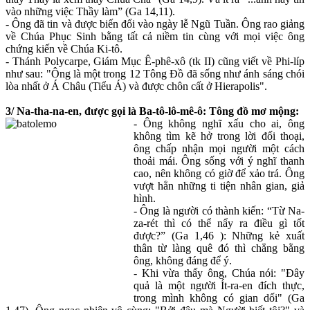
vào những việc Thầy làm” (Ga 14,11).
- Ông đã tin và được biến đổi vào ngày lễ Ngũ Tuần. Ông rao giảng
về Chúa Phục Sinh bằng tất cả niềm tin cùng với mọi việc ông
chứng kiến về Chúa Ki-tô.
- Thánh Polycarpe, Giám Mục Ê-phê-xô (tk II) cũng viết về Phi-líp
như sau: "Ông là một trong 12 Tông Đồ đã sống như ánh sáng chói
lòa nhất ở Á Châu (Tiểu Á) và được chôn cất ở Hierapolis".
3/ Na-tha-na-en, được gọi là Ba-tô-lô-mê-ô: Tông đồ mơ mộng:
- Ông không nghĩ xấu cho ai, ông
không tìm kẽ hở trong lời đối thoại,
ông chấp nhận mọi người một cách
thoải mái. Ông sống với ý nghĩ thanh
cao, nên không có giờ để xảo trá. Ông
vượt hẳn những ti tiện nhân gian, giả
hình.
- Ông là người có thành kiến: “Từ Na-
za-rét thì có thể nẩy ra điều gì tốt
được?” (Ga 1,46 ): Những kẻ xuất
thân từ làng quê đó thì chẳng bằng
ông, không đáng để ý.
- Khi vừa thấy ông, Chúa nói: "Đây
quả là một người Ít-ra-en đích thực,
trong mình không có gian dối" (Ga