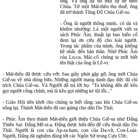
ông. Và ông đã bỏ mọi sự để theo
Chúa. Từ một Mát-thêu thu thuế, ông
đã trở thành Tông Đồ Chúa Giê-su.
- Ông là người thông minh, có tài và
khiêm nhường: Là một người viết ra
sách Phúc Âm, thuật lại bao biến cố
đem lại ơn cứu độ cho loài người.
Trong tác phẩm của mình, ông không
hề nhắc đến bản thân. Nhờ Phúc Âm
của Lu-ca, Mác-cô chúng ta mới biết
tên thật của ông là Lê-vi.
- Mát-thêu đã được cứu vớt: Sau giây phút gặp gỡ, ông mời Chúa
Giê-su về nhà dùng bữa. Những người mang danh đạo đức đã chỉ
trích Chúa Giê-su. Và Người đã trả lời họ: "Ta không đến để kêu
gọi người công chính, mà là kêu gọi những kẻ tội lỗi...”
- Giáo Hội tiên khởi cho chúng ta biết rằng: sau khi Chúa Giê-su
sống lại, Thánh Mát-thêu đã rao giảng cho dân Do Thái.
- Phúc Âm theo thánh Mát-thêu giới thiệu Chúa Giê-su như Đấng
Thiên Sai: Đấng Mê-si-a, Đấng được hứa đến để cứu thoát dân Do
Thái. Người là con của Áp-ra-ham, con của Đa-vít, Con-Loài-
Người, Đấng đã nghiệm đúng lời các Ngôn Sứ trong Cựu Ước.