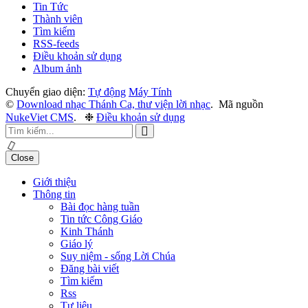
Tin Tức
Thành viên
Tìm kiếm
RSS-feeds
Điều khoản sử dụng
Album ảnh
Chuyển giao diện:
Tự động
Máy Tính
©
Download nhạc Thánh Ca, thư viện lời nhạc
.
Mã nguồn
NukeViet CMS
.
❉
Điều khoản sử dụng
Close
Giới thiệu
Thông tin
Bài đọc hàng tuần
Tin tức Công Giáo
Kinh Thánh
Giáo lý
Suy niệm - sống Lời Chúa
Đăng bài viết
Tìm kiếm
Rss
Tư liệu