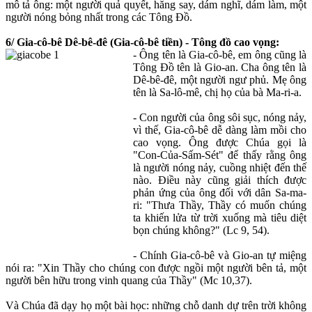
mô tả ông: một người quả quyết, hăng say, dám nghĩ, dám làm, một
người nóng bỏng nhất trong các Tông Đồ.
6/ Gia-cô-bê Dê-bê-đê (Gia-cô-bê tiền) - Tông đồ cao vọng:
- Ông tên là Gia-cô-bê, em ông cũng là
Tông Đồ tên là Gio-an. Cha ông tên là
Dê-bê-đê, một người ngư phủ. Mẹ ông
tên là Sa-lô-mê, chị họ của bà Ma-ri-a.
- Con người của ông sôi sục, nóng nảy,
vì thế, Gia-cô-bê dễ dàng làm mồi cho
cao vọng. Ông được Chúa gọi là
"Con-Của-Sấm-Sét" để thấy rằng ông
là người nóng nảy, cuồng nhiệt đến thế
nào. Điều này cũng giải thích được
phản ứng của ông đối với dân Sa-ma-
ri: "Thưa Thầy, Thầy có muốn chúng
ta khiến lửa từ trời xuống mà tiêu diệt
bọn chúng không?" (Lc 9, 54).
- Chính Gia-cô-bê và Gio-an tự miệng
nói ra: "Xin Thầy cho chúng con được ngồi một người bên tả, một
người bên hữu trong vinh quang của Thầy" (Mc 10,37).
Và Chúa đã dạy họ một bài học: những chỗ danh dự trên trời không