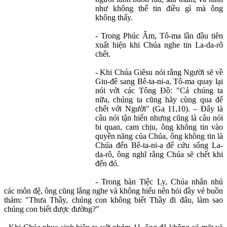
như không thể tin điều gì mà ông
không thấy.
- Trong Phúc Âm, Tô-ma lần đầu tiên
xuất hiện khi Chúa nghe tin La-da-rô
chết.
- Khi Chúa Giêsu nói rằng Người sẽ về
Giu-đê sang Bê-ta-ni-a, Tô-ma quay lại
nói với các Tông Đồ: "Cả chúng ta
nữa, chúng ta cũng hãy cùng qua để
chết với Người" (Ga 11,10). – Đây là
câu nói tận hiến nhưng cũng là câu nói
bi quan, cam chịu, ông không tin vào
quyền năng của Chúa, ông không tin là
Chúa đến Bê-ta-ni-a để cứu sống La-
da-rô, ông nghĩ rằng Chúa sẽ chết khi
đến đó.
- Trong bàn Tiệc Ly, Chúa nhắn nhủ
các môn đệ, ông cũng lắng nghe và không hiểu nên hỏi đầy vẻ buồn
thảm: "Thưa Thầy, chúng con không biết Thầy đi đâu, làm sao
chúng con biết được đường?"