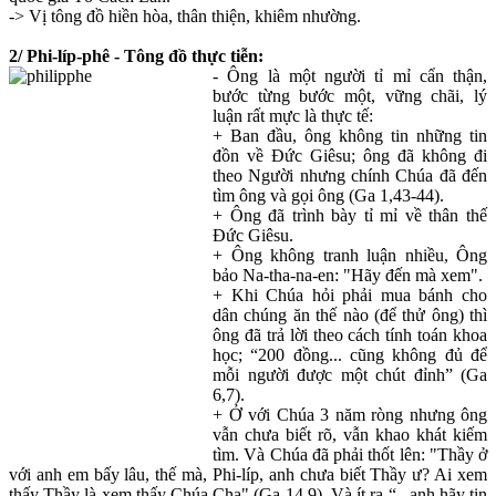
-> Vị tông đồ hiền hòa, thân thiện, khiêm nhường.
2/ Phi-líp-phê - Tông đồ thực tiễn:
- Ông là một người tỉ mỉ cẩn thận,
bước từng bước một, vững chãi, lý
luận rất mực là thực tế:
+ Ban đầu, ông không tin những tin
đồn về Đức Giêsu; ông đã không đi
theo Người nhưng chính Chúa đã đến
tìm ông và gọi ông (Ga 1,43-44).
+ Ông đã trình bày tỉ mỉ về thân thế
Đức Giêsu.
+ Ông không tranh luận nhiều, Ông
bảo Na-tha-na-en: "Hãy đến mà xem".
+ Khi Chúa hỏi phải mua bánh cho
dân chúng ăn thế nào (để thử ông) thì
ông đã trả lời theo cách tính toán khoa
học; “200 đồng... cũng không đủ để
mỗi người được một chút đỉnh” (Ga
6,7).
+ Ở với Chúa 3 năm ròng nhưng ông
vẫn chưa biết rõ, vẫn khao khát kiếm
tìm. Và Chúa đã phải thốt lên: "Thầy ở
với anh em bấy lâu, thế mà, Phi-líp, anh chưa biết Thầy ư? Ai xem
thấy Thầy là xem thấy Chúa Cha" (Ga 14,9). Và ít ra “...anh hãy tin