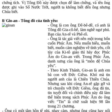
chứng tích. Vị Tông Đồ này được chọn để làm chứng, và tên ông
được ghi vào Sổ Nước Trời, người ta không biết đến ông nhưng
Chúa biết.
8/ Gio-an - Tông đồ của tình yêu:
- Ông là con ông Dê-bê-đê, có anh là
Tông đồ Gia-cô-bê, làm nghề ngư phủ.
Bạn của An-rê và Phê-rô.
- Ông là tác giả viết nên một trong bốn
cuốn Phúc Âm. Nếu muốn hiểu, muốn
biết, muốn cảm nghiệm về tình yêu, cốt
tủy của Ki-tô giáo thì hãy đọc Phúc
Âm do Gio-an viết. Trong Phúc Âm,
danh xưng của ông là “môn đệ Chúa
yêu”.
- Theo Kinh Thánh, Gio-an là anh em
bà con với Đức Giêsu. Khó mà tin
người anh của là Chiên Thiên Chúa.
Nhưng sau khi cùng An-rê gặp gỡ và
trò chuyện với Đức Giêsu, ông đã tin,
tin tuyệt đối và chính điều này đã làm
thể hiện trong sách Phúc Âm do ông
viết: “Tin” là chữ xuất hiện 98 lần
trong 21 chương.
- Ông có một tâm hồn tế nhị, nhạy cảm, nhưng ông cũng hay nổi