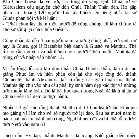
Khi Chúa Giêsu đã về trời, các tông đồ vâng lệnh Chúa trở về
Giêrusalem cầu nguyện chờ đón Chúa Thánh Thần đến. Họ gặp
nhau lại khoảng 120 người. Lúc ấy Phêrô lên tiếng nhắc lại sự
Giuda phản bội và kết luận:
- “Phải chọn lấy thêm một người để cùng chúng tôi làm chứng tá
cho sự sống lại của Chúa Giêsu”.
Cộng đoàn đã đề cử hai người xem ra xứng đáng nhất, với vinh dự
này là Giuse, gọi là Barsabba biệt danh là Giustô và Matthia. Thế
rồi họ cầu nguyện và bắt thăm chọn người Chúa muốn. Matthia đã
trúng cử và nhập vào nhóm 12.
Vị tân tông đồ, sau khi đón nhận Chúa Thánh Thần, đã ra đi rao
giảng Phúc âm và hiến phần còn lại cho việc tông đồ, thánh
Clementê, thánh Alexandria kể lại rằng: các giáo huấn của thánh
Matthia tập chú vào nhu cầu phải hy sinh hãm dẹp xác thịt và những
ước muốn lăng loàn. Đó là bài học quan trọng Ngài đã lãnh nhận từ
Chúa Giêsu và đem ra thực hành.
Nhiều sứ giả cho rằng thánh Matthia đi từ Giuđêa tới tận Ethiopie
rao giảng và làm cho vô số người trở lại đạo. Sau ba mươi năm bị
bách hại, nỗ lực và thành công, Ngài bị ném đá và bị chặt đầu dưới
thời Nerô vào năm 63.
Theo dân Hy lạp, thánh Matthia đã mang Kitô giáo đến miền