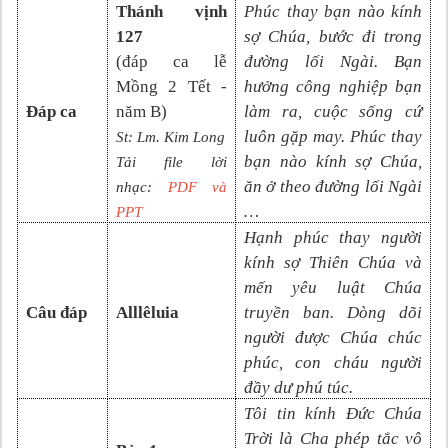
Thánh vịnh
Phúc thay bạn nào kính
127
sợ Chúa, bước đi trong
(đáp ca
lễ
đường lối Ngài. Bạn
Mồng 2 Tết -
hưởng công nghiệp bạn
Đáp ca
năm B
)
làm ra, cuộc sống cứ
luôn gặp may. Phúc thay
St:
Lm. Kim Long
bạn nào kính sợ Chúa,
Tải file lời
ăn ở theo đường lối Ngài
nhạc:
PDF và
…
PP
T
Hạnh phúc thay người
kính sợ Thiên Chúa và
mến yêu luật Chúa
Câu đáp
Alllêluia
truyền ban. Dòng dõi
người được Chúa chúc
phúc, con cháu người
đầy dư phú túc.
Tôi tin kính Đức Chúa
Trời là Cha phép tắc vô