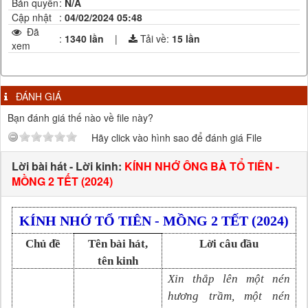
Bản quyền
:
N/A
Cập nhật
:
04/02/2024 05:48
Đã
:
1340 lần
|
Tải về:
15
lần
xem
ĐÁNH GIÁ
Bạn đánh giá thế nào về file này?
Hãy click vào hình sao để đánh giá File
Lời bài hát - Lời kinh:
KÍNH NHỚ ÔNG BÀ TỔ TIÊN -
MỒNG 2 TẾT (2024)
KÍNH NHỚ TỔ TIÊN - MỒNG 2 TẾT (2024)
Chủ đề
Tên bài hát,
Lời câu đầu
tên kinh
Xin thắp lên một nén
hương trầm, một nén