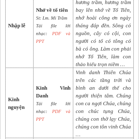
hương trầm, hương trầm
Nhớ về tổ tiên
bay lên nhớ về Tổ Tiên,
nhớ hoài công ơn ngày
St: Lm. Mi Trầm
Nhập lễ
tháng đáp đền. Sông có
Tải file lời
nguồn, cây có cội, con
nhạc:
PDF và
người có tổ có tông có
PP
T
bà có ông. Làm con phải
nhớ Tổ Tiên, làm con
thảo hiếu trọn niềm …
Vinh danh Thiên Chúa
trên các tầng trời và
Kinh Vinh
bình an dưới thế cho
Danh
người thiện tâm. Chúng
Kinh
con ca ngợi Chúa, chúng
Tải file lời
nguyện
con chúc tụng Chúa,
nhạc:
PDF và
chúng con thờ lạy Chúa,
PPT
chúng con tôn vinh Chúa
…