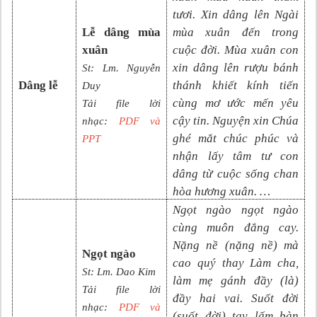
tươi. Xin dâng lên Ngài
Lễ dâng mùa
mùa xuân đến trong
xuân
cuộc đời. Mùa xuân con
xin dâng lên rượu bánh
St:
Lm. Nguyễn
Dâng lễ
thánh khiết kính tiến
Duy
cùng mơ ước mến yêu
Tải file lời
cậy tin. Nguyện xin Chúa
nhạc:
PDF và
ghé mắt chúc phúc và
PPT
nhận lấy tâm tư con
dâng từ cuộc sống chan
hòa hương xuân.​​​​​ …
Ngọt ngào ngọt ngào
cùng muôn đắng cay.
Nặng nề (nặng nề) mà
Ngọt ngào
cao quý thay Làm cha,
St: Lm. Dao Kim
làm mẹ gánh đầy (là)
Tải file lời
đầy hai vai. Suốt đời
nhạc:
PDF và
(suốt đời) tay lấm bàn