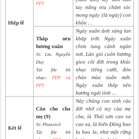
PPT
tay nâng niu chăm sóc
mong ngày (là ngày) con
Hiệp lễ
khôn …
Ngày xuân ánh sáng lan
Thắp nén
khắp trời. Ngày xuân
hương xuân
chim tung cánh ngàn
nơi. Làn gió cuốn hương
St: Lm. Nguyễn
gieo cõi đời trong khúc
Duy
nhạc tiếng cười, đón
Tải file lời
chào mùa xuân mới.
nhạc:
PDF và
Ngày xuân thắp nén
PPT
hương ngát tình …
Này chúng con sinh vào
Cầu cho cha
đời nhờ có tay của mẹ
mẹ (9)
cha, là Thái sơn cao xa
cao xa, là biển Đông bao
St: Phanxicô
Kết lễ
la bao la, như một rừng
Tải file lời