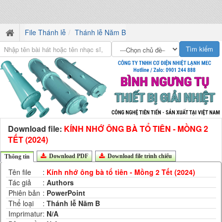
File Thánh lễ
Thánh lễ Năm B
Download file:
KÍNH NHỚ ÔNG BÀ TỔ TIÊN - MỒNG 2
TẾT (2024)
Download PDF
Download file trình chiếu
Thông tin
Tên file
:
Kính nhớ ông bà tổ tiên - Mồng 2 Tết (2024)
Tác giả
:
Authors
Phiên bản
:
PowerPoint
Thể loại
:
Thánh lễ Năm B
Imprimatur
:
N/A