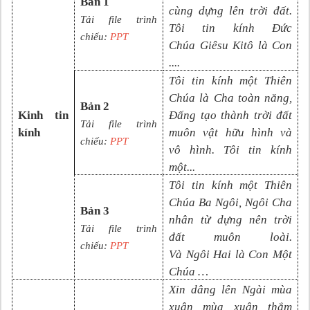
Bản 1
cùng dựng lên trời đất.
Tải file trình
Tôi tin kính Đức
chiếu:
PPT
Chúa
Giêsu Kitô là Con
....
Tôi tin kính một Thiên
Chúa là Cha toàn năng,
Bản 2
Kinh tin
Đấng tạo thành trời đất
Tải file trình
kính
muôn vật hữu hình và
chiếu:
PPT
vô
hình. Tôi tin kính
một
...
Tôi tin kính một Thiên
Chúa Ba Ngôi, Ngôi Cha
Bản 3
nhân từ dựng nên trời
Tải file trình
đất muôn loài.
chiếu:
PPT
Và
N
gôi
Hai là Con Một
Chúa
…
Xin dâng lên Ngài mùa
xuân mùa xuân thắm