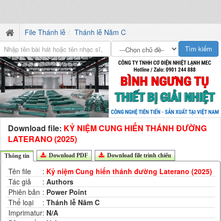
File Thánh lễ
Thánh lễ Năm C
Download file:
KỶ NIỆM CUNG HIẾN THÁNH ĐƯỜNG
LATERANO (2025)
Download PDF
Download file trình chiếu
Thông tin
Tên file
:
Kỷ niệm Cung hiến thánh đường Laterano (2025)
Tác giả
:
Authors
Phiên bản
:
Power Point
Thể loại
:
Thánh lễ Năm C
Imprimatur
:
N/A