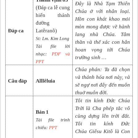
Đây là Nhà Tạm Thiên
(
Đáp ca lễ cung
Chúa ở với nhân loại.
hiến thánh
Hồn con khát khao mỏi
đường
mòn mong được về hành
Đáp ca
Latêranô
)
lang nhà Chúa. Tâm
St:
Lm. Kim Long
thần và thể xác con hân
Tải file lời
hoan vọng tới Chúa
nhạc:
PDF và
trường sinh …
PP
T
Chúa phán: Ta đã chọn
và thánh hóa nơi này, và
Câu đáp
Alllêluia
sẽ ngự nơi đây đến muôn
thuở muôn đời.
Tôi tin kính Đức Chúa
Trời là Cha phép tắc vô
Bản 1
cùng dựng lên trời đất.
Tải file trình
Tôi tin kính Đức
chiếu:
PPT
Chúa
Giêsu Kitô là Con