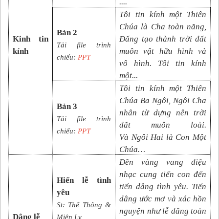
....
Tôi tin kính một Thiên
Chúa là Cha toàn năng,
Bản 2
Kinh tin
Đấng tạo thành trời đất
Tải file trình
kính
muôn vật hữu hình và
chiếu:
PPT
vô
hình. Tôi tin kính
một
...
Tôi tin kính một Thiên
Chúa Ba Ngôi, Ngôi Cha
Bản 3
nhân từ dựng nên trời
Tải file trình
đất muôn loài.
chiếu:
PPT
Và
N
gôi
Hai là Con Một
Chúa
…
Đền vàng vang điệu
nhạc cung tiến con đến
Hiến lễ tình
tiến dâng tình yêu. Tiến
yêu
dâng ước mơ và xác hồn
St:
Thế Thông &
nguyện như lễ dâng toàn
Dâng lễ
Miên Ly