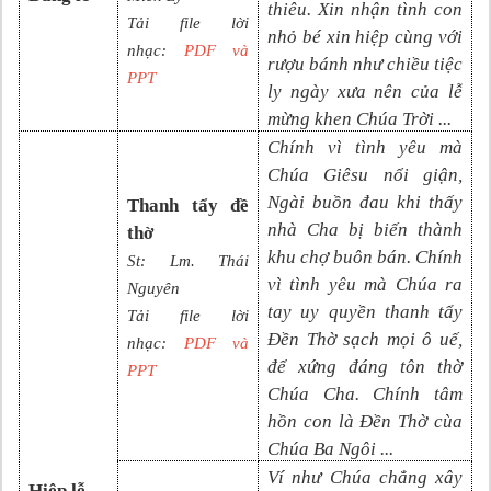
thiêu. Xin nhận tình con
Tải file lời
nhỏ bé xin hiệp cùng với
nhạc:
PDF và
rượu bánh như chiều tiệc
PPT
ly ngày xưa nên của lễ
mừng khen Chúa Trời
...
Chính vì tình yêu mà
Chúa Giêsu nổi giận,
Ngài buồn đau khi thấy
Thanh tẩy đề
nhà Cha bị biến thành
thờ
khu chợ buôn bán. Chính
St: Lm. Thái
vì tình yêu mà Chúa ra
Nguyên
tay uy quyền thanh tẩy
Tải file lời
Đền Thờ sạch mọi ô uế,
nhạc:
PDF và
để xứng đáng tôn thờ
PPT
Chúa Cha. Chính tâm
hồn con là Đền Thờ cùa
Chúa Ba Ngôi
...
Ví như Chúa chẳng xây
Hiệp lễ