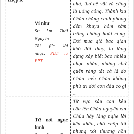
nhà, thợ nề vất vả cũng
là uổng công. Thành kia
Chúa chẳng canh phòng
Ví như
đêm khuya hôm sớm
St: Lm. Thái
trông chừng hoài công.
Nguyên
Đời mưa gió bao gian
Tải file lời
khó đổi thay, lo lắng
nhạc:
PDF và
đựng xây biết bao nhiêu
PPT
nhọc nhằn, nhưng chớ
quên rằng tất cả là do
Chúa, nếu Chúa không
phù trì đời con đâu có gì
...
Từ vực sâu con kêu
cầu lên Chúa nguyện xin
Chúa hãy lắng nghe lời
Từ nơi ngục
kêu khấn, chớ chấp tội
hình
nhưng xót thương hồn