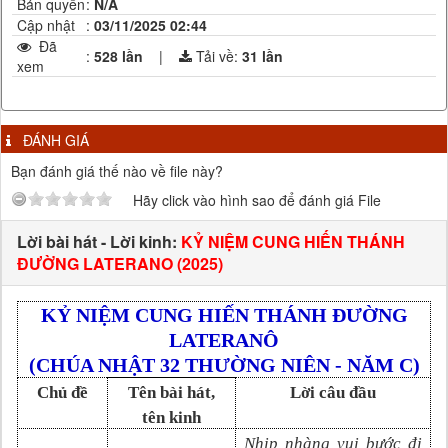
Bản quyền
:
N/A
Cập nhật
:
03/11/2025 02:44
Đã
:
528 lần
|
Tải về:
31
lần
xem
ĐÁNH GIÁ
Bạn đánh giá thế nào về file này?
Hãy click vào hình sao để đánh giá File
Lời bài hát - Lời kinh:
KỶ NIỆM CUNG HIẾN THÁNH
ĐƯỜNG LATERANO (2025)
KỶ NIỆM CUNG HIẾN THÁNH ĐƯỜNG
LATERANÔ
(CHÚA NHẬT 3
2
THƯỜNG NIÊN - NĂM C)
Chủ đề
Tên bài hát,
Lời câu đầu
tên kinh
Nhịp nhàng vui bước đi