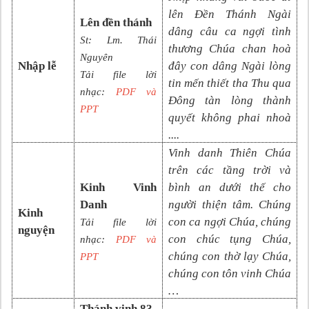
lên Đền Thánh Ngài
Lên đền thánh
dâng câu ca ngợi tình
St: Lm. Thái
thương Chúa chan hoà
Nguyên
Nhập lễ
đây con dâng Ngài lòng
Tải file lời
tin mến thiết tha Thu qua
nhạc:
PDF và
Đông tàn lòng thành
PP
T
quyết không phai nhoà
....
Vinh danh Thiên Chúa
trên các tầng trời và
Kinh Vinh
bình an dưới thế cho
Danh
người thiện tâm. Chúng
Kinh
con ca ngợi Chúa, chúng
Tải file lời
nguyện
con chúc tụng Chúa,
nhạc:
PDF và
chúng con thờ lạy Chúa,
PPT
chúng con tôn vinh Chúa
…
Thánh vịnh
83