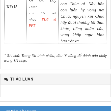
St: Lm.
Duy
con Chúa ơi. Này hồn
Kết lễ
Thiên
con luôn hy vọng nơi
Tải file lời
Chúa, nguyện xin Chúa
nhạc:
PDF và
hãy đoái thương lời than
PPT
khóc, tiếng khấn cầu,
vang khắp ngục hình
bao xót xa
...
* Ghi chú: Trong file trình chiếu, dấu "
/
" dùng để đánh dấu nhảy
trong 1/4 nhịp.
THẢO LUẬN