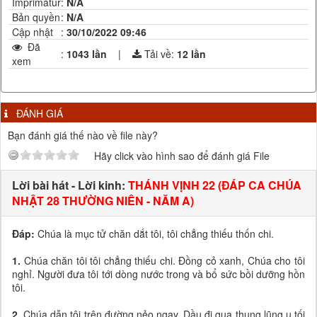
Imprimatur
:
N/A
Bản quyền
:
N/A
Cập nhật
:
30/10/2022 09:46
Đã
:
1043 lần
|
Tải về:
12
lần
xem
ĐÁNH GIÁ
Bạn đánh giá thế nào về file này?
Hãy click vào hình sao để đánh giá File
Lời bài hát - Lời kinh:
THÁNH VỊNH 22 (ĐÁP CA CHÚA
NHẬT 28 THƯỜNG NIÊN - NĂM A)
Đáp:
Chúa là mục tử chăn dắt tôi, tôi chẳng thiếu thốn chi.
1.
Chúa chăn tôi tôi chẳng thiếu chi. Đồng cỏ xanh, Chúa cho tôi
nghỉ. Người đưa tôi tới dòng nước trong và bổ sức bồi dưỡng hồn
tôi.
2.
Chúa dẫn tôi trên đường nẻo ngay. Dầu đi qua thung lũng u tối