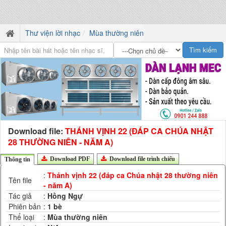
Thư viện lời nhạc
Mùa thường niên
Download file:
THÁNH VỊNH 22 (ĐÁP CA CHÚA NHẬT
28 THƯỜNG NIÊN - NĂM A)
Download PDF
Download file trình chiếu
Thông tin
:
Thánh vịnh 22 (đáp ca Chúa nhật 28 thường niên
Tên file
- năm A)
Tác giả
:
Hồng Ngự
Phiên bản
:
1 bè
Thể loại
:
Mùa thường niên