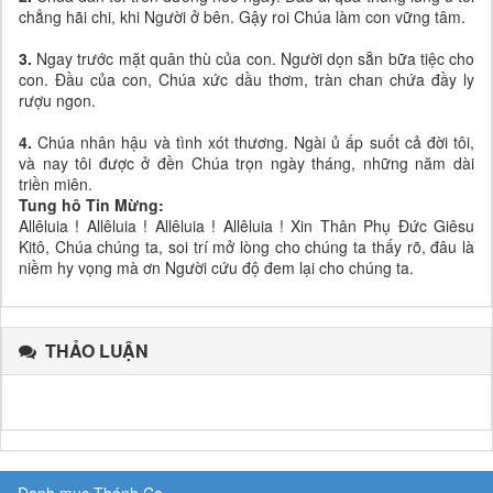
chẳng hãi chi, khi Người ở bên. Gậy roi Chúa làm con vững tâm.
3.
Ngay trước mặt quân thù của con. Người dọn sẵn bữa tiệc cho
con. Đầu của con, Chúa xức dầu thơm, tràn chan chứa đầy ly
rượu ngon.
4.
Chúa nhân hậu và tình xót thương. Ngài ủ ấp suốt cả đời tôi,
và nay tôi được ở đền Chúa trọn ngày tháng, những năm dài
triền miên.
Tung hô Tin Mừng:
Allêluia ! Allêluia ! Allêluia ! Allêluia ! Xin Thân Phụ Đức Giêsu
Kitô, Chúa chúng ta, soi trí mở lòng cho chúng ta thấy rõ, đâu là
niềm hy vọng mà ơn Người cứu độ đem lại cho chúng ta.
THẢO LUẬN
Danh mục Thánh Ca