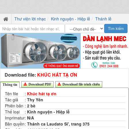
Thư viện lời nhạc
Kinh nguyện - Hiệp lễ
Thánh lễ
Download file:
KHÚC HÁT TẠ ƠN
Download PDF
Download file trình chiếu
Thông tin
Tên file
:
Khúc hát tạ ơn
Tác giả
:
Thy Yên
Phiên bản
:
2 bè
Thể loại
:
Kinh nguyện - Hiệp lễ
Imprimatur
:
N/A
Bản quyền
:
Thánh ca Laudato Si', trang 375