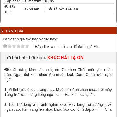
Cập nhật
:
16/11/2025 10:35
Đã
:
1959 lần
|
Tải về:
174
lần
xem
ĐÁNH GIÁ
Bạn đánh giá thế nào về file này?
Hãy click vào hình sao để đánh giá File
Lời bài hát - Lời kinh:
KHÚC HÁT TẠ ƠN
ĐK:
Xin dâng kính câu ca tạ ơn. Ca khen Chúa mến yêu nhân
trần. Ngàn đời kính chúc Vua muôn loài. Danh Chúa luôn rạng
ngời.
1.
Vì tình yêu ôi quí trọng thay. Muôn ơn lành chan chứa trời mây.
Tầng trời xanh lừng tiếng ngàn dân. Hát khúc ca tạ ơn.
2.
Bầu trời long lanh ánh nghìn sao. Mây lưng trời sương tuyết
ngàn cao. Rền vang lên nhạc khúc hòa ca. Kính đáp ân tình Cha.