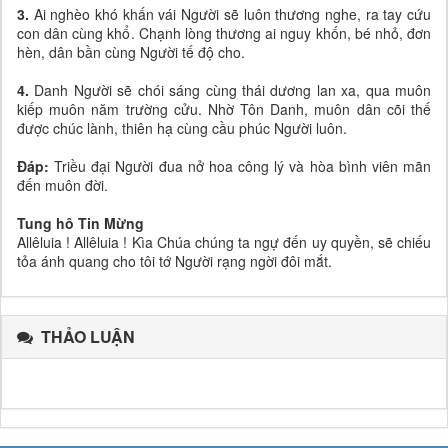
3.
Ai nghèo khó khấn vái Người sẽ luôn thương nghe, ra tay cứu
con dân cùng khổ. Chạnh lòng thương ai nguy khốn, bé nhỏ, đơn
hèn, dân bần cùng Người tế độ cho.
4.
Danh Người sẽ chói sáng cùng thái dương lan xa, qua muôn
kiếp muôn năm trường cửu. Nhờ Tôn Danh, muôn dân cõi thế
được chúc lành, thiên hạ cùng cầu phúc Người luôn.
Đáp:
Triều đại Người đua nở hoa công lý và hòa bình viên mãn
đến muôn đời.
Tung hô Tin Mừng
Allêluia ! Allêluia ! Kìa Chúa chúng ta ngự đến uy quyền, sẽ chiếu
tỏa ánh quang cho tôi tớ Người rạng ngời đôi mắt.
THẢO LUẬN