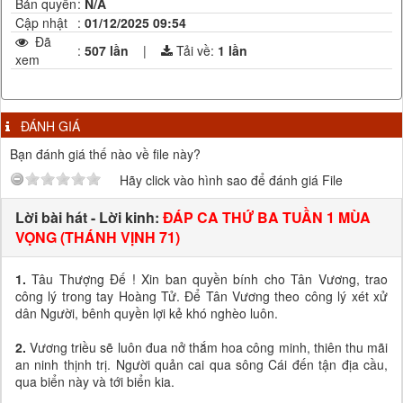
Bản quyền
:
N/A
Cập nhật
:
01/12/2025 09:54
Đã
:
507 lần
|
Tải về:
1
lần
xem
ĐÁNH GIÁ
Bạn đánh giá thế nào về file này?
Hãy click vào hình sao để đánh giá File
Lời bài hát - Lời kinh:
ĐÁP CA THỨ BA TUẦN 1 MÙA
VỌNG (THÁNH VỊNH 71)
1.
Tâu Thượng Đế ! Xin ban quyền bính cho Tân Vương, trao
công lý trong tay Hoàng Tử. Để Tân Vương theo công lý xét xử
dân Người, bênh quyền lợi kẻ khó nghèo luôn.
2.
Vương triều sẽ luôn đua nở thắm hoa công minh, thiên thu mãi
an ninh thịnh trị. Người quản cai qua sông Cái đến tận địa cầu,
qua biển này và tới biển kia.