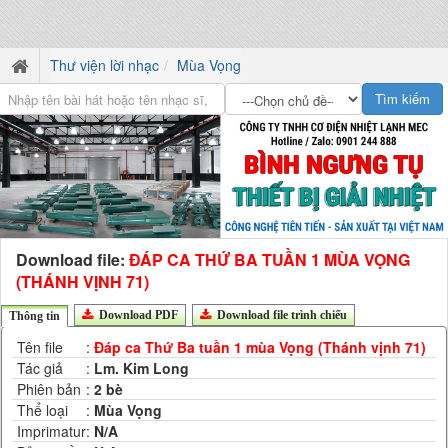
Thư viện lời nhạc
Mùa Vọng
Download file:
ĐÁP CA THỨ BA TUẦN 1 MÙA VỌNG
(THÁNH VỊNH 71)
Download PDF
Download file trình chiếu
Thông tin
Tên file
:
Đáp ca Thứ Ba tuần 1 mùa Vọng (Thánh vịnh 71)
Tác giả
:
Lm. Kim Long
Phiên bản
:
2 bè
Thể loại
:
Mùa Vọng
Imprimatur
:
N/A