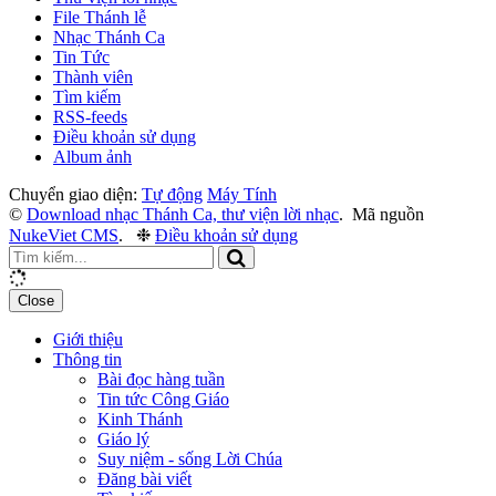
File Thánh lễ
Nhạc Thánh Ca
Tin Tức
Thành viên
Tìm kiếm
RSS-feeds
Điều khoản sử dụng
Album ảnh
Chuyển giao diện:
Tự động
Máy Tính
©
Download nhạc Thánh Ca, thư viện lời nhạc
.
Mã nguồn
NukeViet CMS
.
❉
Điều khoản sử dụng
Close
Giới thiệu
Thông tin
Bài đọc hàng tuần
Tin tức Công Giáo
Kinh Thánh
Giáo lý
Suy niệm - sống Lời Chúa
Đăng bài viết