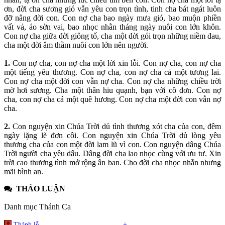
ơn, đời cha sương gió vẫn yêu con trọn tình, tinh cha bát ngát luôn
đỡ nâng đời con. Con nợ cha bao ngày mưa gió, bao muộn phiền
vất vả, áo sờn vai, bao nhọc nhằn tháng ngày nuôi con lớn khôn.
Con nợ cha giữa đời giông tố, cha một đời gói trọn những niềm đau,
cha một đời âm thầm nuôi con lớn nên người.
1.
Con nợ cha, con nợ cha một lời xin lỗi. Con nợ cha, con nợ cha
một tiếng yêu thương. Con nợ cha, con nợ cha cả một tương lai.
Con nợ cha một đời con vẫn nợ cha. Con nợ cha những chiều trời
mờ hơi sương. Cha một thân hiu quạnh, bạn với cô đơn. Con nợ
cha, con nợ cha cả một quê hương. Con nợ cha một đời con vẫn nợ
cha.
2.
Con nguyện xin Chúa Trời dủ tình thương xót cha của con, đêm
ngày lặng lẽ đơn côi. Con nguyện xin Chúa Trời dủ lòng yêu
thương cha của con một đời lam lũ vì con. Con nguyện dâng Chúa
Trời người cha yêu dấu. Dâng đời cha lao nhọc cùng với ưu tư. Xin
trời cao thương tình mở rộng ân ban. Cho đời cha nhọc nhằn nhưng
mãi bình an.
THẢO LUẬN
Danh mục Thánh Ca
+
Thánh lễ