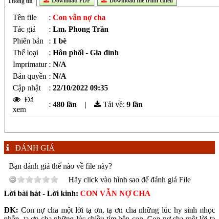
Download PDF
Download file trình chiếu
Thông tin
Tên file
:
Con vẫn nợ cha
Tác giả
:
Lm. Phong Trần
Phiên bản
:
1 bè
Thể loại
:
Hôn phối - Gia đình
Imprimatur
:
N/A
Bản quyền
:
N/A
Cập nhật
:
22/10/2022 09:35
Đã
:
480 lần
|
Tải về:
9
lần
xem
ĐÁNH GIÁ
Bạn đánh giá thế nào về file này?
Hãy click vào hình sao để đánh giá File
Lời bài hát - Lời kinh:
CON VẪN NỢ CHA
ĐK:
Con nợ cha một lời tạ ơn, tạ ơn cha những lúc hy sinh nhọc
nhằn, tạ ơn cha những lúc chiều tím bên con. Con nợ cha một lời tạ