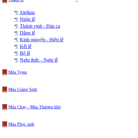
Alelluia
Nhập lễ
Thánh vịnh - Đáp ca
Dâng lễ
Kinh nguyện - Hiệp lễ
Kết lễ
Bộ lễ
Nghi thức - Nghi lễ
Mùa Vọng
Mùa Giáng Sinh
Mùa Chay - Mùa Thương khó
Mùa Phục sinh