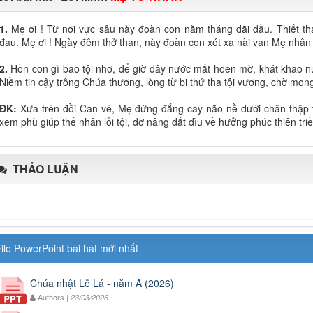
1.
Mẹ ơi ! Từ nơi vực sâu này đoàn con năm tháng dãi dầu. Thiết t
đau. Mẹ ơi ! Ngày đêm thở than, này đoàn con xót xa nài van Mẹ nhân 
2.
Hồn con gì bao tội nhơ, để giờ đây nước mắt hoen mờ, khát khao 
Niềm tin cậy trông Chúa thương, lòng từ bi thứ tha tội vương, chờ mo
ĐK:
Xưa trên đồi Can-vê, Mẹ đứng đắng cay não nề dưới chân thập t
xem phù giúp thế nhân lỗi tội, đỡ nâng dắt dìu về hưởng phúc thiên triề
THẢO LUẬN
ile PowerPoint bài hát mới nhất
Chúa nhật Lễ Lá - năm A (2026)
Authors |
23/03/2026