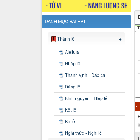
DANH MỤC BÀI HÁT
T
Thánh lễ
+
Alelluia
Nhập lễ
Thánh vịnh - Đáp ca
Dâng lễ
Kinh nguyện - Hiệp lễ
Kết lễ
B
Bộ lễ
Nghi thức - Nghi lễ