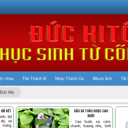
ện nhạc
File Thánh lễ
Nhạc Thánh Ca
Album ảnh
Tải 
Đức Mẹ