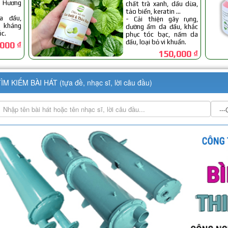
ÌM KIẾM BÀI HÁT (tựa đề, nhạc sĩ, lời câu đầu)