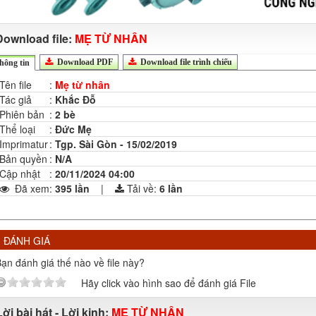
Download file:
MẸ TỪ NHÂN
Download PDF
Download file trình chiếu
hông tin
Tên file
:
Mẹ từ nhân
Tác giả
:
Khắc Đỗ
Phiên bản
:
2 bè
Thể loại
:
Đức Mẹ
Imprimatur
:
Tgp. Sài Gòn - 15/02/2019
Bản quyền
:
N/A
Cập nhật
:
20/11/2024 04:00
Đã xem
:
395 lần
|
Tải về:
6
lần
ĐÁNH GIÁ
ạn đánh giá thế nào về file này?
Hãy click vào hình sao để đánh giá File
Lời bài hát - Lời kinh:
MẸ TỪ NHÂN