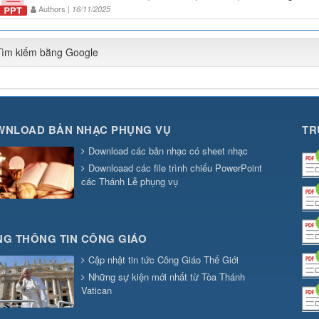
Authors |
16/11/2025
Tìm kiếm bằng Google
WNLOAD BẢN NHẠC PHỤNG VỤ
TR
Download các bản nhạc có sheet nhạc
Downloaad các file trình chiếu PowerPoint
các Thánh Lễ phụng vụ
G THÔNG TIN CÔNG GIÁO
Cập nhật tin tức Công Giáo Thế Giới
Những sự kiện mới nhất từ Tòa Thánh
Vatican