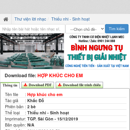
Thư viện lời nhạc
Thiếu nhi - Sinh hoạt
Download file:
HỢP KHÚC CHO EM
Download PDF
Download file trình chiếu
Thông tin
Tên file
:
Hợp khúc cho em
Tác giả
:
Khắc Đỗ
Phiên bản
:
2 bè
Thể loại
:
Thiếu nhi - Sinh hoạt
Imprimatur
:
TGP. Sài Gòn - 15/12/2019
Bản quyền
:
N/A