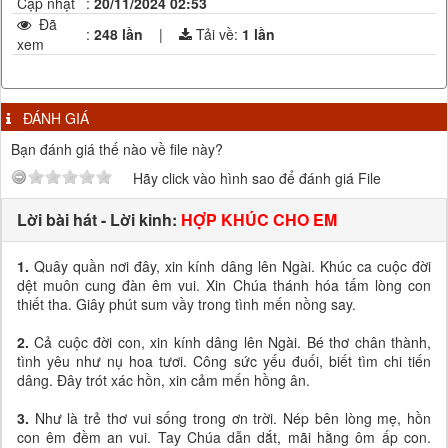
Cập nhật
:
20/11/2024 02:53
Đã
:
248 lần
|
Tải về:
1
lần
xem
ĐÁNH GIÁ
Bạn đánh giá thế nào về file này?
Hãy click vào hình sao để đánh giá File
Lời bài hát - Lời kinh:
HỢP KHÚC CHO EM
1.
Quây quần nơi đây, xin kính dâng lên Ngài. Khúc ca cuộc đời
dệt muôn cung đàn êm vui. Xin Chúa thánh hóa tấm lòng con
thiết tha. Giây phút sum vầy trong tình mến nồng say.
2.
Cả cuộc đời con, xin kính dâng lên Ngài. Bé thơ chân thành,
tình yêu như nụ hoa tươi. Công sức yếu đuối, biết tìm chi tiến
dâng. Đây trót xác hồn, xin cảm mến hồng ân.
3.
Như là trẻ thơ vui sống trong ơn trời. Nép bên lòng mẹ, hồn
con êm đềm an vui. Tay Chúa dẫn dắt, mãi hằng ôm ấp con.