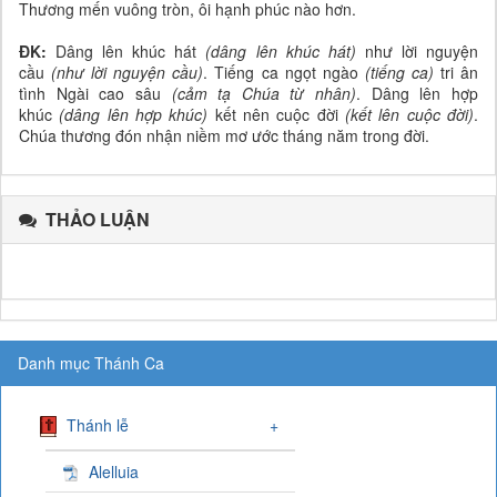
Thương mến vuông tròn, ôi hạnh phúc nào hơn.
ĐK:
Dâng lên khúc hát
(dâng lên khúc hát)
như lời nguyện
cầu
(như lời nguyện cầu)
. Tiếng ca ngọt ngào
(tiếng ca)
tri ân
tình Ngài cao sâu
(cảm tạ Chúa từ nhân)
. Dâng lên hợp
khúc
(dâng lên hợp khúc)
kết nên cuộc đời
(kết lên cuộc đời)
.
Chúa thương đón nhận niềm mơ ước tháng năm trong đời.
THẢO LUẬN
Danh mục Thánh Ca
Thánh lễ
+
Alelluia