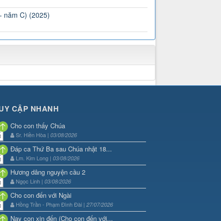
 - năm C) (2025)
UY CẬP NHANH
Cho con thấy Chúa
Sr. Hiền Hòa |
03/08/2026
Đáp ca Thứ Ba sau Chúa nhật 18...
Lm. Kim Long |
03/08/2026
Hương dâng nguyện cầu 2
Ngọc Linh |
03/08/2026
Cho con đến với Ngài
Hồng Trần - Phạm Đình Đài |
27/07/2026
Nay con xin đến (Cho con đến với...