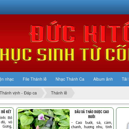
ện nhạc
File Thánh lễ
Nhạc Thánh Ca
Album ảnh
Tải 
Thánh vịnh - Đáp ca
Thánh lễ