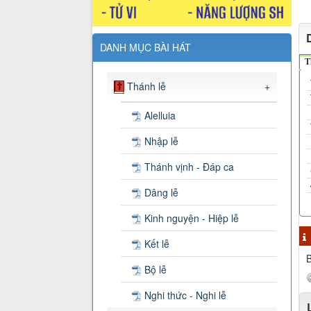
DANH MỤC BÀI HÁT
T
Thánh lễ
+
Alelluia
Nhập lễ
Thánh vịnh - Đáp ca
Dâng lễ
Kinh nguyện - Hiệp lễ
Kết lễ
B
Bộ lễ
Nghi thức - Nghi lễ