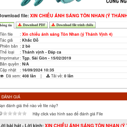
Download file:
XIN CHIẾU ÁNH SÁNG TÔN NHAN (Ý THÁNH 
Download PDF
Download file trình chiếu
hông tin
Tên file
:
Xin chiếu ánh sáng Tôn Nhan (ý Thánh Vịnh 4)
Tác giả
:
Khắc Đỗ
Phiên bản
:
2 bè
Thể loại
:
Thánh vịnh - Đáp ca
Imprimatur
:
Tgp. Sài Gòn - 15/02/2019
Bản quyền
:
N/A
Cập nhật
:
16/09/2024 10:35
Đã xem
:
408 lần
|
Tải về:
0
lần
ĐÁNH GIÁ
ạn đánh giá thế nào về file này?
Hãy click vào hình sao để đánh giá File
Lời bài hát - Lời kinh:
XIN CHIẾU ÁNH SÁNG TÔN NHAN (Ý 