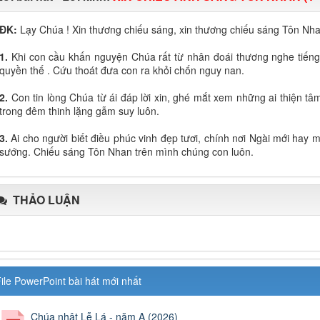
ĐK:
Lạy Chúa ! Xin thương chiếu sáng, xin thương chiếu sáng Tôn Nh
1.
Khi con cầu khấn nguyện Chúa rất từ nhân đoái thương nghe tiếng 
quyền thế . Cứu thoát đưa con ra khỏi chốn nguy nan.
2.
Con tin lòng Chúa từ ái đáp lời xin, ghé mắt xem những ai thiện tâ
trong đêm thinh lặng gẫm suy luôn.
3.
Ai cho người biết điều phúc vinh đẹp tươi, chính nơi Ngài mới hay
sướng. Chiếu sáng Tôn Nhan trên mình chúng con luôn.
THẢO LUẬN
ile PowerPoint bài hát mới nhất
Chúa nhật Lễ Lá - năm A (2026)