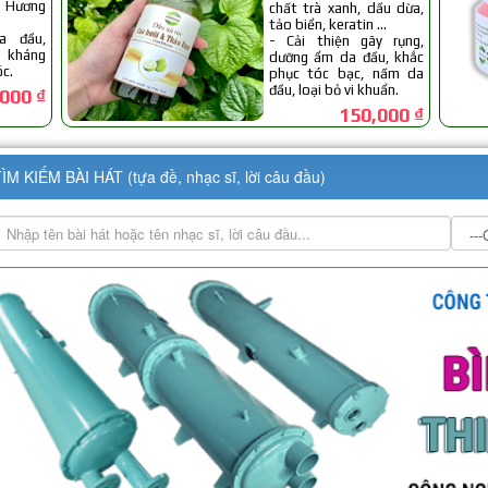
ÌM KIẾM BÀI HÁT (tựa đề, nhạc sĩ, lời câu đầu)