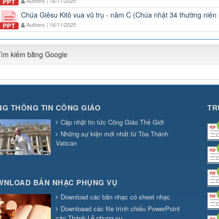
Authors |
16/11/2025
Chúa Giêsu Kitô vua vũ trụ - năm C (Chúa nhật 34 thường niên
Authors |
16/11/2025
Tìm kiếm bằng Google
G THÔNG TIN CÔNG GIÁO
TR
Cập nhật tin tức Công Giáo Thế Giới
Những sự kiện mới nhất từ Tòa Thánh
Vatican
WNLOAD BẢN NHẠC PHỤNG VỤ
Download các bản nhạc có sheet nhạc
Downloaad các file trình chiếu PowerPoint
các Thánh Lễ phụng vụ