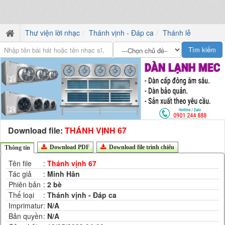
Thư viện lời nhạc
Thánh vịnh - Đáp ca
Thánh lễ
Download file:
THÁNH VỊNH 67
Download PDF
Download file trình chiếu
Thông tin
Tên file
:
Thánh vịnh 67
Tác giả
:
Minh Hân
Phiên bản
:
2 bè
Thể loại
:
Thánh vịnh - Đáp ca
Imprimatur
:
N/A
Bản quyền
:
N/A