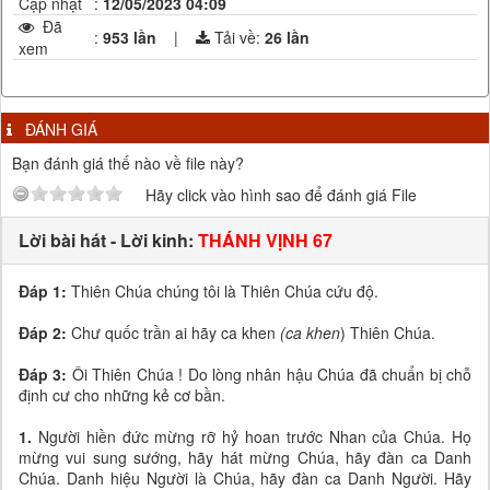
Cập nhật
:
12/05/2023 04:09
Đã
:
953 lần
|
Tải về:
26
lần
xem
ĐÁNH GIÁ
Bạn đánh giá thế nào về file này?
Hãy click vào hình sao để đánh giá File
Lời bài hát - Lời kinh:
THÁNH VỊNH 67
Đáp 1:
Thiên Chúa chúng tôi là Thiên Chúa cứu độ.
Đáp 2:
Chư quốc trần ai hãy ca khen
(ca khen
) Thiên Chúa.
Đáp 3:
Ôi Thiên Chúa ! Do lòng nhân hậu Chúa đã chuẩn bị chỗ
định cư cho những kẻ cơ bần.
1.
Người hiền đức mừng rỡ hỷ hoan trước Nhan của Chúa. Họ
mừng vui sung sướng, hãy hát mừng Chúa, hãy đàn ca Danh
Chúa. Danh hiệu Người là Chúa, hãy đàn ca Danh Người. Hãy