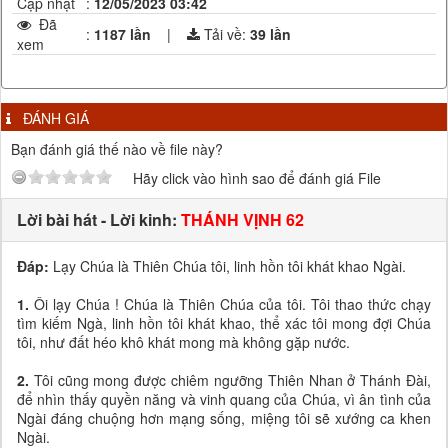
Cập nhật
:
12/05/2023 03:42
Đã
:
1187 lần
|
Tải về:
39
lần
xem
ĐÁNH GIÁ
Bạn đánh giá thế nào về file này?
Hãy click vào hình sao để đánh giá File
Lời bài hát - Lời kinh:
THÁNH VỊNH 62
Đáp:
Lạy Chúa là Thiên Chúa tôi, linh hồn tôi khát khao Ngài.
1.
Ôi lạy Chúa ! Chúa là Thiên Chúa của tôi. Tôi thao thức chạy
tìm kiếm Ngà, linh hồn tôi khát khao, thể xác tôi mong đợi Chúa
tôi, như đất héo khô khát mong mà không gặp nước.
2.
Tôi cũng mong được chiêm ngưỡng Thiên Nhan ở Thánh Đài,
để nhìn thấy quyền năng và vinh quang của Chúa, vì ân tình của
Ngài đáng chuộng hơn mạng sống, miệng tôi sẽ xướng ca khen
Ngài.