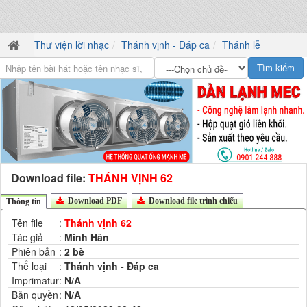
Thư viện lời nhạc
Thánh vịnh - Đáp ca
Thánh lễ
Download file:
THÁNH VỊNH 62
Download PDF
Download file trình chiếu
Thông tin
Tên file
:
Thánh vịnh 62
Tác giả
:
Minh Hân
Phiên bản
:
2 bè
Thể loại
:
Thánh vịnh - Đáp ca
Imprimatur
:
N/A
Bản quyền
:
N/A