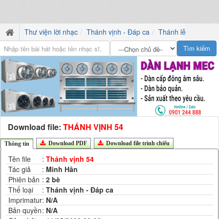
Thư viện lời nhạc
Thánh vịnh - Đáp ca
Thánh lễ
Download file:
THÁNH VỊNH 54
Download PDF
Download file trình chiếu
Thông tin
Tên file
:
Thánh vịnh 54
Tác giả
:
Minh Hân
Phiên bản
:
2 bè
Thể loại
:
Thánh vịnh - Đáp ca
Imprimatur
:
N/A
Bản quyền
:
N/A