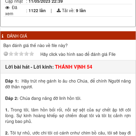
Cập nhật
:
11/05/2023 22:39
Đã
:
1122 lần
|
Tải về:
9
lần
xem
ĐÁNH GIÁ
Bạn đánh giá thế nào về file này?
Hãy click vào hình sao để đánh giá File
Lời bài hát - Lời kinh:
THÁNH VỊNH 54
Đáp 1:
Hãy trút nhẹ gánh lo âu cho Chúa, để chính Người nâng
đỡ thân ngươi.
Đáp 2:
Chúa đang nâng đỡ linh hồn tôi.
1.
Trong tôi, tâm hồn bối rối, nỗi sợ sệt của sự chết ập tới cõi
lòng. Sự kinh hoàng khiếp sợ chiếm đoạt tôi và tôi bị cảnh rợn
rùng bao phủ.
2.
Tôi tự nhủ, ước chi tôi có cánh cnhư chim bồ câu, tôi sẽ bay đi