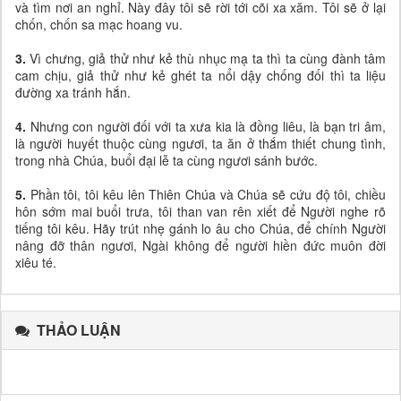
và tìm nơi an nghỉ. Này đây tôi sẽ rời tới cõi xa xăm. Tôi sẽ ở lại
chốn, chốn sa mạc hoang vu.
3.
Vì chưng, giả thử như kẻ thù nhục mạ ta thì ta cùng đành tâm
cam chịu, giả thử như kẻ ghét ta nổi dậy chống đối thì ta liệu
đường xa tránh hắn.
4.
Nhưng con người đối với ta xưa kia là đồng liêu, là bạn tri âm,
là người huyết thuộc cùng ngươi, ta ăn ở thắm thiết chung tình,
trong nhà Chúa, buổi đại lễ ta cùng ngươi sánh bước.
5.
Phần tôi, tôi kêu lên Thiên Chúa và Chúa sẽ cứu độ tôi, chiều
hôn sớm mai buổi trưa, tôi than van rên xiết để Người nghe rõ
tiếng tôi kêu. Hãy trút nhẹ gánh lo âu cho Chúa, để chính Người
nâng đỡ thân ngươi, Ngài không để người hiền đức muôn đời
xiêu té.
THẢO LUẬN