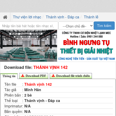
Thư viện lời nhạc
Thánh vịnh - Đáp ca
Thánh lễ
Download file:
THÁNH VỊNH 142
Download PDF
Download file trình chiếu
Thông tin
Tên file
:
Thánh vịnh 142
Tác giả
:
Minh Hân
Phiên bản
:
2 bè
Thể loại
:
Thánh vịnh - Đáp ca
Imprimatur
:
N/A
Bản quyền
:
N/A