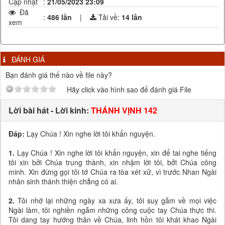
Cập nhật
:
21/05/2023 23:09
Đã
:
486 lần
|
Tải về:
14
lần
xem
ĐÁNH GIÁ
Bạn đánh giá thế nào về file này?
Hãy click vào hình sao để đánh giá File
Lời bài hát - Lời kinh:
THÁNH VỊNH 142
Đáp:
Lạy Chúa ! Xin nghe lời tôi khẩn nguyện.
1.
Lạy Chúa ! Xin nghe lời tôi khẩn nguyện, xin để tai nghe tiếng
tôi xin bởi Chúa trung thành, xin nhậm lời tôi, bởi Chúa công
minh. Xin đừng gọi tôi tớ Chúa ra tòa xét xử, vì trước Nhan Ngài
nhân sinh thánh thiện chẳng có ai.
2.
Tôi nhớ lại những ngày xa xưa ấy, tôi suy gẫm về mọi việc
Ngài làm, tôi nghiền ngẫm những công cuộc tay Chúa thực thi.
Tôi dang tay hướng thân về Chúa, linh hồn tôi khát khao Ngài