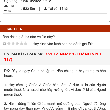
Cập nhật
:
24/10/2022 00:12
Đã
:
522 lần
|
Tải về:
14
lần
xem
ĐÁNH GIÁ
Bạn đánh giá thế nào về file này?
Hãy click vào hình sao để đánh giá File
Lời bài hát - Lời kinh:
ĐÂY LÀ NGÀY 1 (THÁNH VỊNH
117)
ĐK:
Đây là ngày Chúa đã lập ra. Nào chúng ta hãy mừng rỡ hân
hoan.
1.
Hãy cảm tạ Chúa vì Chúa hảo tâm, vì đức từ bi của Người
muôn thuở. Nhà Israel nào hãy xướng lên, vì đức từ bi của Người
muôn thuở.
2.
Hành động Thiên Chúa mạnh mẽ dường bao. Người đã rộng
tay nâng dậy thân này. Vì được sống mãi nhờ Chúa xót thương.