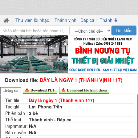
Thư viện lời nhạc
Thánh vịnh - Đáp ca
Thánh lễ
Download file:
ĐÂY LÀ NGÀY 1 (THÁNH VỊNH 117)
Download PDF
Download file trình chiếu
Thông tin
Tên file
:
Đây là ngày 1 (Thánh vịnh 117)
Tác giả
:
Lm. Phong Trần
Phiên bản
:
2 bè
Thể loại
:
Thánh vịnh - Đáp ca
Imprimatur
:
N/A
Bản quyền
:
N/A