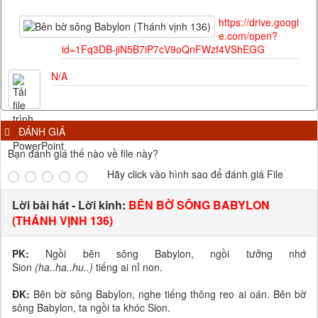
https://drive.googl
e.com/open?
id=1Fq3DB-jiN5B7iP7cV9oQnFWzf4VShEGG
N/A
ĐÁNH GIÁ
Bạn đánh giá thế nào về file này?
Hãy click vào hình sao để đánh giá File
Lời bài hát - Lời kinh:
BÊN BỜ SÔNG BABYLON
(THÁNH VỊNH 136)
PK:
Ngồi bên sông Babylon, ngồi tưởng nhớ
Sion
(ha..ha..hu..)
tiếng ai nỉ non.
ĐK:
Bên bờ sông Babylon, nghe tiếng thông reo ai oán. Bên bờ
sông Babylon, ta ngồi ta khóc Sion.