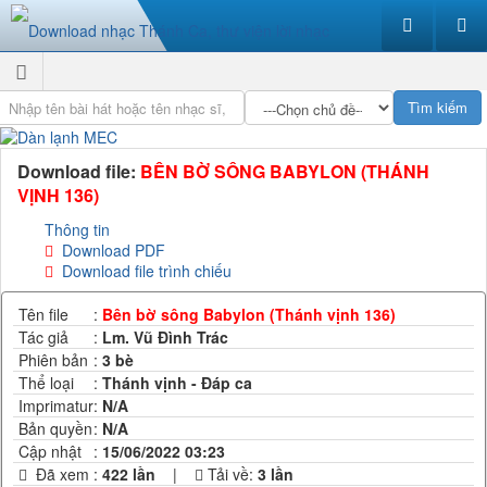
Download file:
BÊN BỜ SÔNG BABYLON (THÁNH
VỊNH 136)
Thông tin
Download PDF
Download file trình chiếu
Tên file
:
Bên bờ sông Babylon (Thánh vịnh 136)
Tác giả
:
Lm. Vũ Đình Trác
Phiên bản
:
3 bè
Thể loại
:
Thánh vịnh - Đáp ca
Imprimatur
:
N/A
Bản quyền
:
N/A
Cập nhật
:
15/06/2022 03:23
Đã xem
:
422 lần
|
Tải về:
3
lần