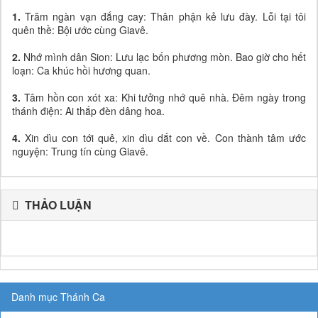
1.
Trăm ngàn vạn đắng cay: Thân phận kẻ lưu đày. Lỗi tại tôi
quên thề: Bội ước cùng Giavê.
2.
Nhớ mình dân Sion: Lưu lạc bốn phương mòn. Bao giờ cho hết
loạn: Ca khúc hồi hương quan.
3.
Tâm hồn con xót xa: Khi tưởng nhớ quê nhà. Đêm ngày trong
thánh điện: Ai thắp đèn dâng hoa.
4.
Xin dìu con tới quê, xin dìu dắt con về. Con thành tâm ước
nguyện: Trung tín cùng Giavê.
THẢO LUẬN
Danh mục Thánh Ca