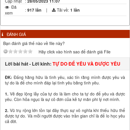
Cập nhật
:
28/05/2023 11:07
Đã
:
917 lần
|
Tải về:
1
lần
xem
ĐÁNH GIÁ
Bạn đánh giá thế nào về file này?
Hãy click vào hình sao để đánh giá File
Lời bài hát - Lời kinh:
TỰ DO ĐỂ YÊU VÀ ĐƯỢC YÊU
ĐK:
Đấng hằng hữu là tình yêu, xác tín rằng mình được yêu và
tự do là để cho mình đáp lại tình yêu bằng tình yêu.
1.
Vẻ đẹp lộng lẫy của tự do là làm cho ta tự do để yêu và được
yêu. Còn hỏa ngục là sự cô đơn của kẻ tự mãn phi lý nơi mình.
2.
Vũ trụ rộng lớn tồn tại đây thực sự vô nghĩa khi thiếu hữu thể
được tự do. Và mỗi người được vào trần gian chỉ là để lo học yêu
cả đời.