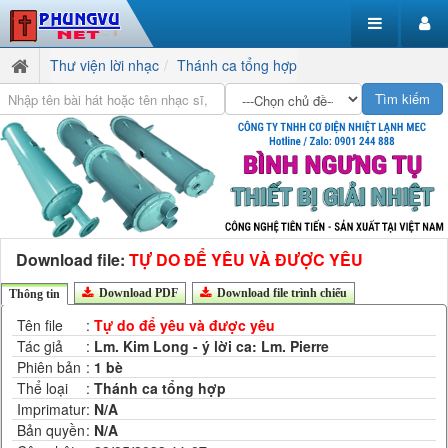
Thư viện lời nhạc
Thánh ca tổng hợp
Download file:
TỰ DO ĐỂ YÊU VÀ ĐƯỢC YÊU
Download PDF
Download file trình chiếu
Thông tin
Tên file
:
Tự do để yêu và được yêu
Tác giả
:
Lm. Kim Long - ý lời ca: Lm. Pierre
Phiên bản
:
1 bè
Thể loại
:
Thánh ca tổng hợp
Imprimatur
:
N/A
Bản quyền
:
N/A