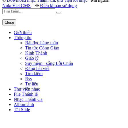
©
Download nhạc Thánh Ca, thư viện lời nhạc
.
Mã nguồn
NukeViet CMS
.
❉
Điều khoản sử dụng
Close
Giới thiệu
Thông tin
Bài đọc hàng tuần
Tin tức Công Giáo
Kinh Thánh
Giáo lý
Suy niệm - sống Lời Chúa
Đăng bài viết
Tìm kiếm
Rss
Tư liệu
Thư viện nhạc
File Thánh lễ
Nhạc Thánh Ca
Album ảnh
Tải Slide