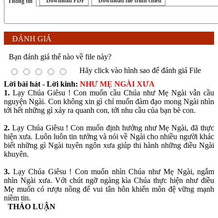
Download PDF
Download file trình chiếu
Thông tin
ĐÁNH GIÁ
Bạn đánh giá thế nào về file này?
Hãy click vào hình sao để đánh giá File
Lời bài hát - Lời kinh:
NHƯ MẸ NGÀI XƯA
1.
Lạy Chúa Giêsu ! Con muốn cầu Chúa như Mẹ Ngài vẫn cầu
nguyện Ngài. Con không xin gì chỉ muốn đàm đạo mong Ngài nhìn
tới hết những gì xảy ra quanh con, tới nhu cầu của bạn bè con.
2.
Lạy Chúa Giêsu ! Con muốn định hướng như Mẹ Ngài, đã thực
hiện xưa. Luôn luôn tin tưởng và nói về Ngài cho nhiều người khác
biết những gì Ngài tuyên ngôn xưa giúp thi hành những điều Ngài
khuyên.
3.
Lạy Chúa Giêsu ! Con muốn nhìn Chúa như Mẹ Ngài, ngắm
nhìn Ngài xưa. Với chút ngỡ ngàng kìa Chúa thực hiện như điều
Mẹ muốn có rượu nồng để vui tân hôn khiến môn đệ vững mạnh
niềm tin.
THẢO LUẬN