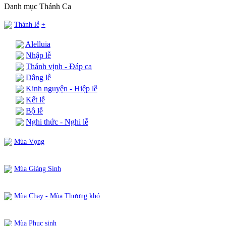
Danh mục Thánh Ca
Thánh lễ
+
Alelluia
Nhập lễ
Thánh vịnh - Đáp ca
Dâng lễ
Kinh nguyện - Hiệp lễ
Kết lễ
Bộ lễ
Nghi thức - Nghi lễ
Mùa Vọng
Mùa Giáng Sinh
Mùa Chay - Mùa Thương khó
Mùa Phục sinh