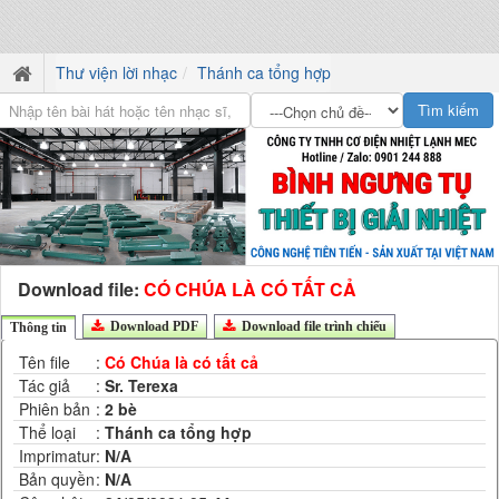
Thư viện lời nhạc
Thánh ca tổng hợp
Download file:
CÓ CHÚA LÀ CÓ TẤT CẢ
Download PDF
Download file trình chiếu
Thông tin
Tên file
:
Có Chúa là có tất cả
Tác giả
:
Sr. Terexa
Phiên bản
:
2 bè
Thể loại
:
Thánh ca tổng hợp
Imprimatur
:
N/A
Bản quyền
:
N/A