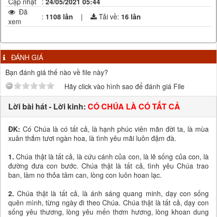
Cập nhật
:
24/05/2021 05:44
Đã
:
1108 lần
|
Tải về:
16
lần
xem
ĐÁNH GIÁ
Bạn đánh giá thế nào về file này?
Hãy click vào hình sao để đánh giá File
Lời bài hát - Lời kinh:
CÓ CHÚA LÀ CÓ TẤT CẢ
ĐK:
Có Chúa là có tất cả, là hạnh phúc viên mãn đời ta, là mùa
xuân thắm tươi ngàn hoa, là tình yêu mãi luôn đậm đà.
1.
Chúa thật là tất cả, là cứu cánh của con, là lẽ sống của con, là
đường đưa con bước. Chúa thật là tất cả, tình yêu Chúa trao
ban, làm no thỏa tâm can, lòng con luôn hoan lạc.
2.
Chúa thật là tất cả, là ánh sáng quang minh, dạy con sống
quên mình, từng ngày đi theo Chúa. Chúa thật là tất cả, dạy con
sống yêu thương, lòng yêu mến thơm hương, lòng khoan dung