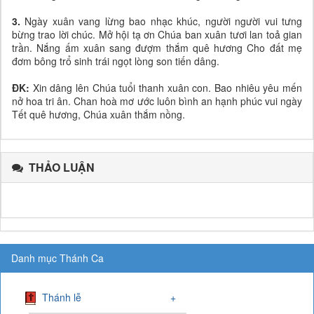
3.
Ngày xuân vang lừng bao nhạc khúc, người người vui tưng
bừng trao lời chúc. Mở hội tạ ơn Chúa ban xuân tươi lan toả gian
trần. Nắng ấm xuân sang đượm thắm quê hương Cho đất mẹ
đơm bông trổ sinh trái ngọt lòng son tiến dâng.
ĐK:
Xin dâng lên Chúa tuổi thanh xuân con. Bao nhiêu yêu mến
nở hoa tri ân. Chan hoà mơ ước luôn bình an hạnh phúc vui ngày
Tết quê hương, Chúa xuân thắm nồng.
THẢO LUẬN
Danh mục Thánh Ca
Thánh lễ
+