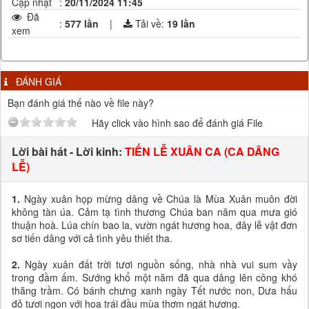
Cập nhật
:
20/11/2024 11:45
Đã
:
577 lần
|
Tải về:
19
lần
xem
ĐÁNH GIÁ
Bạn đánh giá thế nào về file này?
Hãy click vào hình sao để đánh giá File
Lời bài hát - Lời kinh:
TIẾN LỄ XUÂN CA (CA DÂNG
LỄ)
1.
Ngày xuân họp mừng dâng về Chúa là Mùa Xuân muôn đời
không tàn úa. Cảm tạ tình thương Chúa ban năm qua mưa gió
thuận hoà. Lúa chín bao la, vườn ngát hương hoa, đây lễ vật đơn
sơ tiến dâng với cả tình yêu thiết tha.
2.
Ngày xuân đất trời tươi nguồn sống, nhà nhà vui sum vầy
trong đầm ấm. Sướng khổ một năm đã qua dâng lên công khó
thăng trầm. Có bánh chưng xanh ngày Tết nước non, Dưa hấu
đỏ tươi ngon với hoa trái đầu mùa thơm ngát hương.