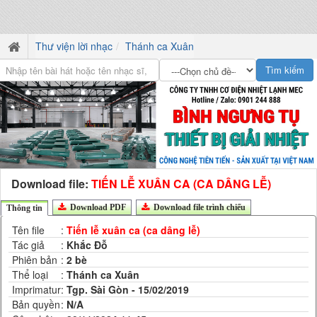
Thư viện lời nhạc
Thánh ca Xuân
Download file:
TIẾN LỄ XUÂN CA (CA DÂNG LỄ)
Download PDF
Download file trình chiếu
Thông tin
Tên file
:
Tiến lễ xuân ca (ca dâng lễ)
Tác giả
:
Khắc Đỗ
Phiên bản
:
2 bè
Thể loại
:
Thánh ca Xuân
Imprimatur
:
Tgp. Sài Gòn - 15/02/2019
Bản quyền
:
N/A