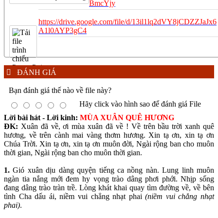
BmcYjy
https://drive.google.com/file/d/13il1lq2dVY8jCDZZJaJx6
A1l0AYP3gC4
ĐÁNH GIÁ
Bạn đánh giá thế nào về file này?
Hãy click vào hình sao để đánh giá File
Lời bài hát - Lời kinh:
MÙA XUÂN QUÊ HƯƠNG
ĐK:
Xuân đã về, ơi mùa xuân đã về ! Về trên bầu trời xanh quê
hương, về trên cành mai vàng thơm hương. Xin tạ ơn, xin tạ ơn
Chúa Trời. Xin tạ ơn, xin tạ ơn muôn đời, Ngài rộng ban cho muôn
thời gian, Ngài rộng ban cho muôn thời gian.
1.
Gió xuân dịu dàng quyện tiếng ca nồng nàn. Lung linh muôn
ngàn tia nắng mới đem hy vọng trào dâng phơi phới. Nhịp sống
đang dâng trào tràn trề. Lòng khát khai quay tìm đường về, về bên
tình Cha dấu ái, niềm vui chẳng nhạt phai
(niềm vui chẳng nhạt
phai)
.