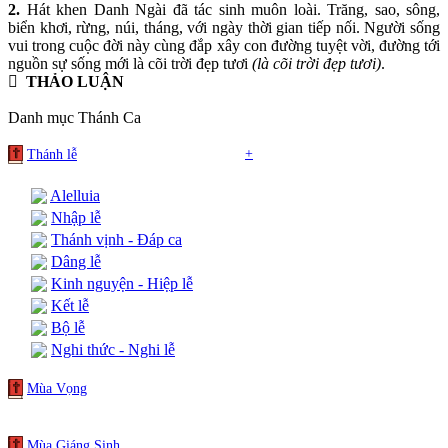
2.
Hát khen Danh Ngài đã tác sinh muôn loài. Trăng, sao, sông,
biển khơi, rừng, núi, tháng, với ngày thời gian tiếp nối. Người sống
vui trong cuộc đời này cùng đắp xây con đường tuyệt vời, đường tới
nguồn sự sống mới là cõi trời đẹp tươi
(là cõi trời đẹp tươi)
.
THẢO LUẬN
Danh mục Thánh Ca
+
Thánh lễ
Alelluia
Nhập lễ
Thánh vịnh - Đáp ca
Dâng lễ
Kinh nguyện - Hiệp lễ
Kết lễ
Bộ lễ
Nghi thức - Nghi lễ
Mùa Vọng
Mùa Giáng Sinh