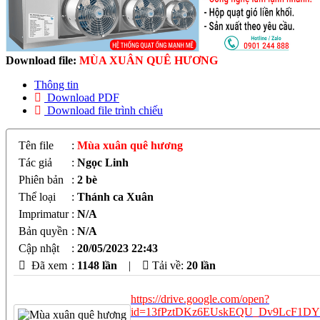
Download file:
MÙA XUÂN QUÊ HƯƠNG
Thông tin
Download PDF
Download file trình chiếu
Tên file
:
Mùa xuân quê hương
Tác giả
:
Ngọc Linh
Phiên bản
:
2 bè
Thể loại
:
Thánh ca Xuân
Imprimatur
:
N/A
Bản quyền
:
N/A
Cập nhật
:
20/05/2023 22:43
Đã xem
:
1148 lần
|
Tải về:
20
lần
https://drive.google.com/open?
id=13fPztDKz6EUskEQU_Dv9LcF1DY