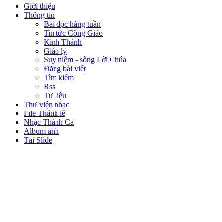
Giới thiệu
Thông tin
Bài đọc hàng tuần
Tin tức Công Giáo
Kinh Thánh
Giáo lý
Suy niệm - sống Lời Chúa
Đăng bài viết
Tìm kiếm
Rss
Tư liệu
Thư viện nhạc
File Thánh lễ
Nhạc Thánh Ca
Album ảnh
Tải Slide