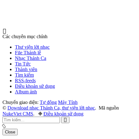
Các chuyên mục chính
Thư viện lời nhạc
File Thánh lễ
Nhạc Thánh Ca
Tin Tức
Thành viên
Tìm kiếm
RSS-feeds
Điều khoản sử dụng
Album ảnh
Chuyển giao diện:
Tự động
Máy Tính
©
Download nhạc Thánh Ca, thư viện lời nhạc
.
Mã nguồn
NukeViet CMS
.
❉
Điều khoản sử dụng
Close