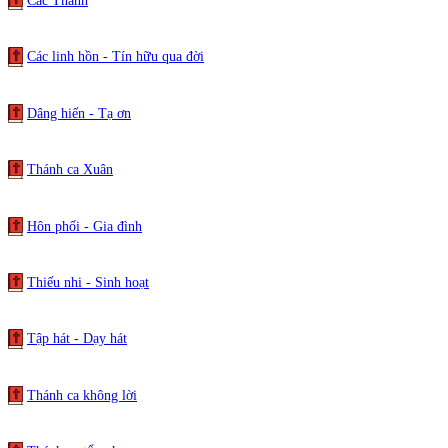
Các Thánh
Các linh hồn - Tín hữu qua đời
Dâng hiến - Tạ ơn
Thánh ca Xuân
Hôn phối - Gia đình
Thiếu nhi - Sinh hoạt
Tập hát - Dạy hát
Thánh ca không lời