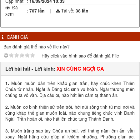
Cập nhật
:
16/09/2024 10:33
Đã
:
707 lần
|
Tải về:
38
lần
xem
ĐÁNH GIÁ
Bạn đánh giá thế nào về file này?
Hãy click vào hình sao để đánh giá File
Lời bài hát - Lời kinh:
XIN CÙNG NGỢI CA
1.
Muôn muôn dân trên khắp gian trần, hãy chúc khen Thiên
Chúa từ nhân. Ngài là Đấng tác sinh vũ hoàn. Ngài thương mến
chúng ta vô vàn. Địa cầu ơi, nào hát lên cảm tạ thánh ân.
2.
Muôn cơ binh thiên sứ trên trời, hỡi núi sông tinh tú mọi nơi và
cùng khắp thế gian muôn loài, nào chung tiếng chúc vinh Danh
Ngài. Trần hoàn ơi, nào hát lên chúc tụng Thánh Danh.
3.
Muôn trăng sao tay Chúa an bài, với tháng năm êm ấm vần
xoay. Ngài hằng cứu giúp ai khiêm nhường. Phường gian ác,