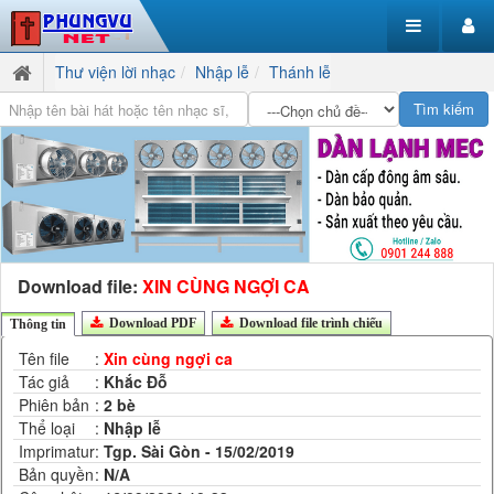
Thư viện lời nhạc
Nhập lễ
Thánh lễ
Download file:
XIN CÙNG NGỢI CA
Download PDF
Download file trình chiếu
Thông tin
Tên file
:
Xin cùng ngợi ca
Tác giả
:
Khắc Đỗ
Phiên bản
:
2 bè
Thể loại
:
Nhập lễ
Imprimatur
:
Tgp. Sài Gòn - 15/02/2019
Bản quyền
:
N/A