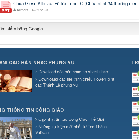
Chúa Giêsu Kitô vua vũ trụ - năm C (Chúa nhật 34 thường niên
Authors |
16/11/2025
Tìm kiếm bằng Google
WNLOAD BẢN NHẠC PHỤNG VỤ
TR
Download các bản nhạc có sheet nhạc
Downloaad các file trình chiếu PowerPoint
các Thánh Lễ phụng vụ
G THÔNG TIN CÔNG GIÁO
Cập nhật tin tức Công Giáo Thế Giới
Những sự kiện mới nhất từ Tòa Thánh
Vatican