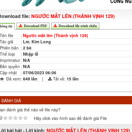
Download file:
NGƯỚC MẮT LÊN (THÁNH VỊNH 129)
Download PDF
Download file trình chiếu
hông tin
Tên file
:
Ngước mắt lên (Thánh vịnh 129)
Tác giả
:
Lm. Kim Long
Phiên bản
:
2 bè
Thể loại
:
Nhập lễ
Imprimatur
:
N/A
Bản quyền
:
N/A
Cập nhật
:
07/06/2023 06:06
Đã xem
:
649 lần
|
Tải về:
15
lần
ĐÁNH GIÁ
ạn đánh giá thế nào về file này?
Hãy click vào hình sao để đánh giá File
Lời bài hát - Lời kinh:
NGƯỚC MẮT LÊN (THÁNH VỊNH 129)