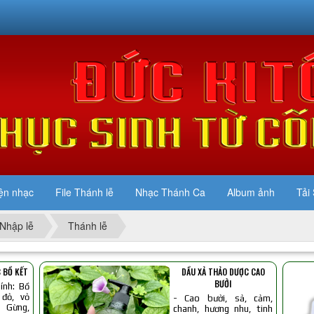
ện nhạc
File Thánh lễ
Nhạc Thánh Ca
Album ảnh
Tải 
Nhập lễ
Thánh lễ