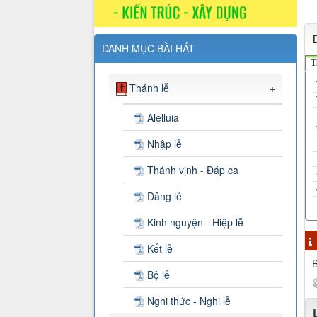
DANH MỤC BÀI HÁT
T
Thánh lễ
+
Alelluia
Nhập lễ
Thánh vịnh - Đáp ca
Dâng lễ
Kinh nguyện - Hiệp lễ
Kết lễ
B
Bộ lễ
Nghi thức - Nghi lễ