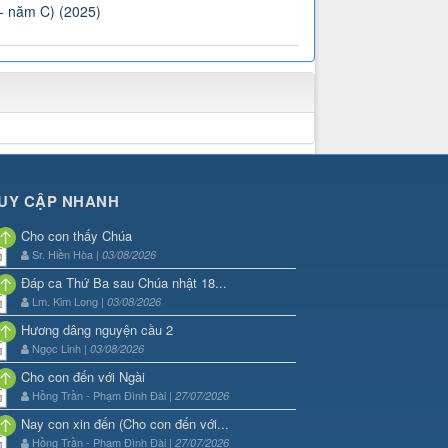
 - năm C) (2025)
UY CẬP NHANH
Cho con thấy Chúa
Sr. Hiền Hòa |
03/08/2026
Đáp ca Thứ Ba sau Chúa nhật 18...
Lm. Kim Long |
03/08/2026
Hương dâng nguyện cầu 2
Ngọc Linh |
03/08/2026
Cho con đến với Ngài
Hồng Trần - Phạm Đình Đài |
27/07/2026
Nay con xin đến (Cho con đến với...
Hồng Trần - Phạm Đình Đài |
27/07/2026