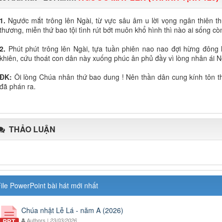
1.
Ngước mắt trông lên Ngài, từ vực sâu âm u lời vọng ngân thiên t
thương, miễn thứ bao tội tình rút bớt muôn khổ hình thì nào ai sống cò
2.
Phút phút trông lên Ngài, tựa tuần phiên nao nao đợi hừng đông l
khiên, cứu thoát con dân này xuống phúc ân phủ đầy vì lòng nhân ái N
ĐK:
Ôi lòng Chúa nhân thứ bao dung ! Nên thần dân cung kính tôn thờ
đã phán ra.
THẢO LUẬN
ile PowerPoint bài hát mới nhất
Chúa nhật Lễ Lá - năm A (2026)
Authors |
23/03/2026