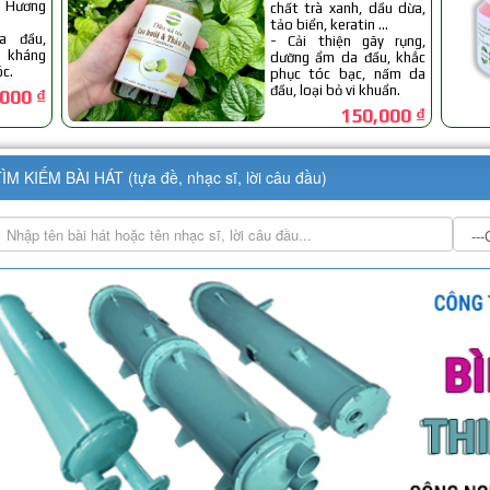
ÌM KIẾM BÀI HÁT (tựa đề, nhạc sĩ, lời câu đầu)