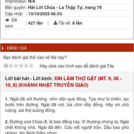
Imprimatur
:
N/A
Bản quyền
:
Hát Lời Chúa - La Thập Tự, trang 79
Cập nhật
:
13/10/2025 06:33
Đã
:
427 lần
|
Tải về:
8
lần
xem
ĐÁNH GIÁ
Bạn đánh giá thế nào về file này?
Hãy click vào hình sao để đánh giá File
Lời bài hát - Lời kinh:
XIN LÀM THỢ GẶT (MT. 9, 36 -
10, 8) (KHÁNH NHẬT TRUYỀN GIÁO)
1.
Ngài đã xót thương, nhìn dân quá đông. Tựa như lũ chiên, lạc
bước trên đường. Ngài đã nói: lúa chín đầy đồng. Hãy xin chủ
ruộng, sai thợ xuống đồng.
2.
Đường xưa Chúa đi, là bao đắng cay. Vì thương chúng ta, Ngài
chết không nhà. Ngài đã đến. Cứu vớt người trần. Dầu bao phũ
phàng, tim Ngài thắm nồng.