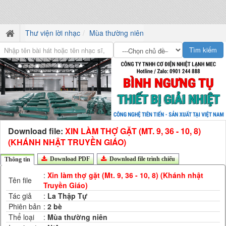
Thư viện lời nhạc
Mùa thường niên
Download file:
XIN LÀM THỢ GẶT (MT. 9, 36 - 10, 8)
(KHÁNH NHẬT TRUYỀN GIÁO)
Download PDF
Download file trình chiếu
Thông tin
:
Xin làm thợ gặt (Mt. 9, 36 - 10, 8) (Khánh nhật
Tên file
Truyền Giáo)
Tác giả
:
La Thập Tự
Phiên bản
:
2 bè
Thể loại
:
Mùa thường niên