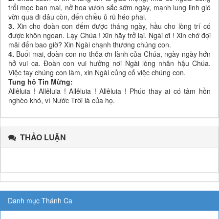
trổi mọc ban mai, nở hoa vươn sắc sớm ngày, mạnh lung linh gió
vờn qua đi đâu còn, đến chiều ủ rũ héo phai.
3.
Xin cho đoàn con đếm được tháng ngày, hầu cho lòng trí có
được khôn ngoan. Lạy Chúa ! Xin hãy trở lại. Ngài ơi ! Xin chớ đợi
mãi đến bao giờ? Xin Ngài chạnh thương chúng con.
4.
Buổi mai, đoàn con no thỏa ơn lành của Chúa, ngày ngày hớn
hở vui ca. Đoàn con vui hưởng nơi Ngài lòng nhân hậu Chúa.
Việc tay chúng con làm, xin Ngài củng cố việc chúng con.
Tung hô Tin Mừng:
Allêluia ! Allêluia ! Allêluia ! Allêluia ! Phúc thay ai có tâm hồn
nghèo khó, vì Nước Trời là của họ.
THẢO LUẬN
Danh mục Thánh Ca