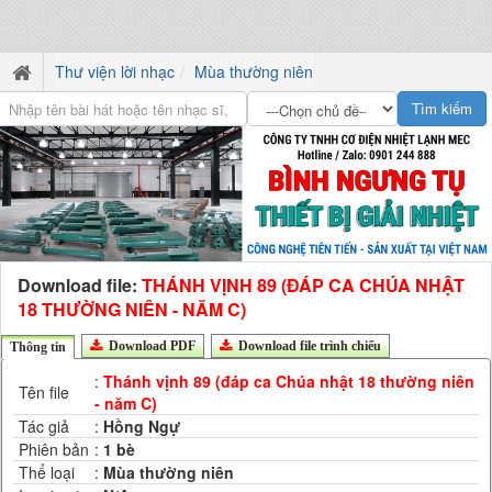
Thư viện lời nhạc
Mùa thường niên
Download file:
THÁNH VỊNH 89 (ĐÁP CA CHÚA NHẬT
18 THƯỜNG NIÊN - NĂM C)
Download PDF
Download file trình chiếu
Thông tin
:
Thánh vịnh 89 (đáp ca Chúa nhật 18 thường niên
Tên file
- năm C)
Tác giả
:
Hồng Ngự
Phiên bản
:
1 bè
Thể loại
:
Mùa thường niên