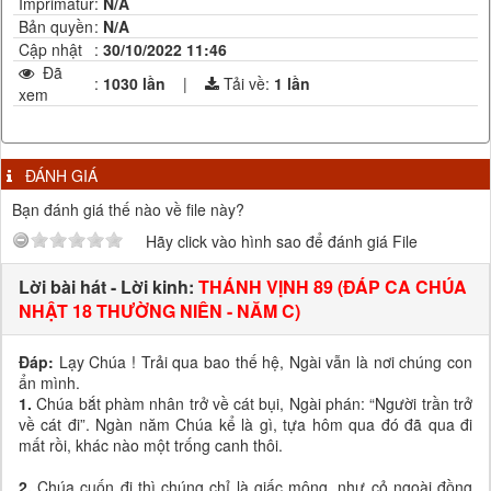
Imprimatur
:
N/A
Bản quyền
:
N/A
Cập nhật
:
30/10/2022 11:46
Đã
:
1030 lần
|
Tải về:
1
lần
xem
ĐÁNH GIÁ
Bạn đánh giá thế nào về file này?
Hãy click vào hình sao để đánh giá File
Lời bài hát - Lời kinh:
THÁNH VỊNH 89 (ĐÁP CA CHÚA
NHẬT 18 THƯỜNG NIÊN - NĂM C)
Đáp:
Lạy Chúa ! Trải qua bao thế hệ, Ngài vẫn là nơi chúng con
ẩn mình.
1.
Chúa bắt phàm nhân trở về cát bụi, Ngài phán: “Người trần trở
về cát đi”. Ngàn năm Chúa kể là gì, tựa hôm qua đó đã qua đi
mất rồi, khác nào một trống canh thôi.
2.
Chúa cuốn đi thì chúng chỉ là giấc mộng, như cỏ ngoài đồng