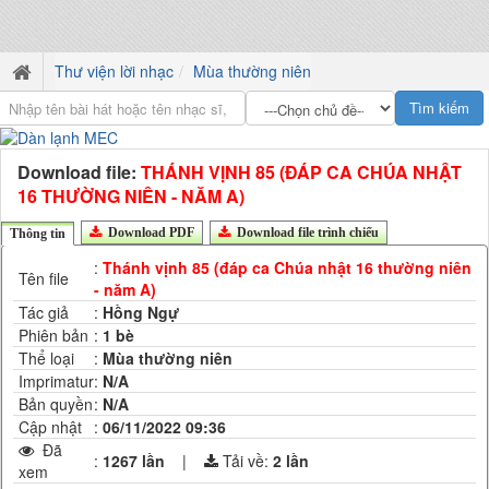
Thư viện lời nhạc
Mùa thường niên
Download file:
THÁNH VỊNH 85 (ĐÁP CA CHÚA NHẬT
16 THƯỜNG NIÊN - NĂM A)
Download PDF
Download file trình chiếu
Thông tin
:
Thánh vịnh 85 (đáp ca Chúa nhật 16 thường niên
Tên file
- năm A)
Tác giả
:
Hồng Ngự
Phiên bản
:
1 bè
Thể loại
:
Mùa thường niên
Imprimatur
:
N/A
Bản quyền
:
N/A
Cập nhật
:
06/11/2022 09:36
Đã
:
1267 lần
|
Tải về:
2
lần
xem