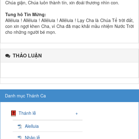
Chúa giận, Chúa luôn thành tín, xin đoái thương nhìn con.
Tung hô Tin Mừng:
Allêluia ! Allêluia ! Allêluia ! Allêluia ! Lạy Cha là Chúa Tể trời đất,
con xin ngợi khen Cha, vì Cha đã mạc khải mầu nhiệm Nước Trời
cho những người bé mọn.
THẢO LUẬN
Danh mục Thánh Ca
Thánh lễ
+
Alelluia
Nhập lễ