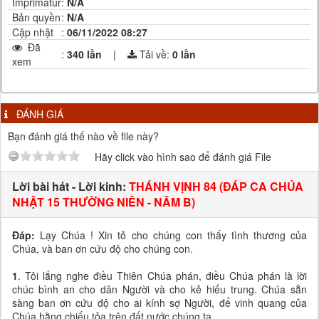
Imprimatur
:
N/A
Bản quyền
:
N/A
Cập nhật
:
06/11/2022 08:27
Đã
:
340 lần
|
Tải về:
0
lần
xem
ĐÁNH GIÁ
Bạn đánh giá thế nào về file này?
Hãy click vào hình sao để đánh giá File
Lời bài hát - Lời kinh:
THÁNH VỊNH 84 (ĐÁP CA CHÚA
NHẬT 15 THƯỜNG NIÊN - NĂM B)
Đáp:
Lạy Chúa ! Xin tỏ cho chúng con thấy tình thương của
Chúa, và ban ơn cứu độ cho chúng con.
1
. Tôi lắng nghe điều Thiên Chúa phán, điều Chúa phán là lời
chúc bình an cho dân Người và cho kẻ hiếu trung. Chúa sẵn
sàng ban ơn cứu độ cho ai kính sợ Người, để vinh quang của
Chúa hằng chiếu tỏa trên đất nước chúng ta.