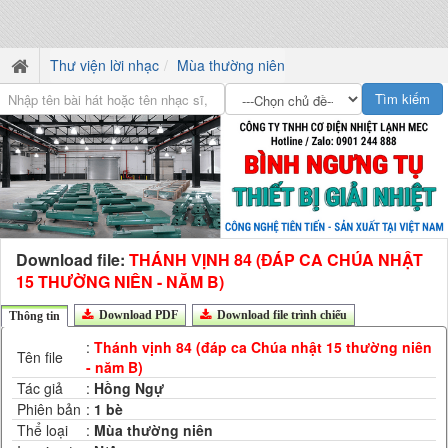
Thư viện lời nhạc
Mùa thường niên
Download file:
THÁNH VỊNH 84 (ĐÁP CA CHÚA NHẬT
15 THƯỜNG NIÊN - NĂM B)
Download PDF
Download file trình chiếu
Thông tin
:
Thánh vịnh 84 (đáp ca Chúa nhật 15 thường niên
Tên file
- năm B)
Tác giả
:
Hồng Ngự
Phiên bản
:
1 bè
Thể loại
:
Mùa thường niên