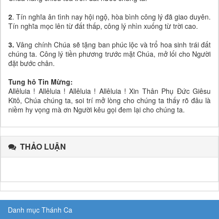
2
. Tín nghĩa ân tình nay hội ngộ, hòa bình công lý đã giao duyên.
Tín nghĩa mọc lên từ đất thấp, công lý nhìn xuống từ trời cao.
3.
Vâng chính Chúa sẽ tặng ban phúc lộc và trổ hoa sinh trái đất
chúng ta. Công lý tiền phương trước mặt Chúa, mở lối cho Người
đặt bước chân.
Tung hô Tin Mừng:
Allêluia ! Allêluia ! Allêluia ! Allêluia ! Xin Thân Phụ Đức Giêsu
Kitô, Chúa chúng ta, soi trí mở lòng cho chúng ta thấy rõ đâu là
niềm hy vọng mà ơn Người kêu gọi đem lại cho chúng ta.
THẢO LUẬN
Danh mục Thánh Ca