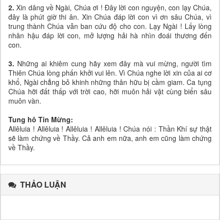
2.
Xin dâng về Ngài, Chúa ơi ! Đây lời con nguyện, con lạy Chúa,
đây là phút giờ thi ân. Xin Chúa đáp lời con vì ơn sâu Chúa, vì
trung thành Chúa vẫn ban cứu độ cho con. Lạy Ngài ! Lấy lòng
nhân hậu đáp lời con, mở lượng hải hà nhìn đoái thương đến
con.
3.
Những ai khiêm cung hãy xem đây mà vui mừng, người tìm
Thiên Chúa lòng phấn khởi vui lên. Vì Chúa nghe lời xin của ai cơ
khổ, Ngài chẳng bỏ khinh những thân hữu bị cầm giam. Ca tụng
Chúa hỡi đất thấp với trời cao, hỡi muôn hải vật cùng biển sâu
muôn vàn.
Tung hô Tin Mừng:
Allêluia ! Allêluia ! Allêluia ! Allêluia ! Chúa nói : Thần Khí sự thật
sẽ làm chứng về Thầy. Cả anh em nữa, anh em cũng làm chứng
về Thầy.
THẢO LUẬN