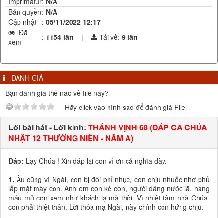
Imprimatur
:
N/A
Bản quyền
:
N/A
Cập nhật
:
05/11/2022 12:17
Đã
:
1154 lần
|
Tải về:
9
lần
xem
ĐÁNH GIÁ
Bạn đánh giá thế nào về file này?
Hãy click vào hình sao để đánh giá File
Lời bài hát - Lời kinh:
THÁNH VỊNH 68 (ĐÁP CA CHÚA
NHẬT 12 THƯỜNG NIÊN - NĂM A)
Đáp:
Lạy Chúa ! Xin đáp lại con vì ơn cả nghĩa dày.
1.
Âu cũng vì Ngài, con bị đời phỉ nhục, con chịu nhuốc nhơ phủ
lấp mặt mày con. Anh em con kề con, người dâng nước lã, hàng
máu mủ con xem như khách lạ mà thôi. Vì nhiệt tâm nhà Chúa,
con phải thiệt thân. Lời thóa mạ Ngài, này chính con hứng chịu.