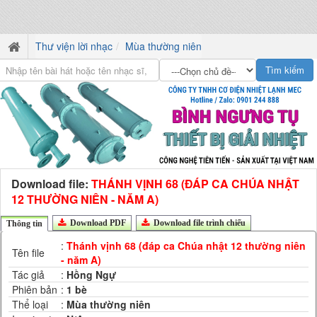
Thư viện lời nhạc
Mùa thường niên
Download file:
THÁNH VỊNH 68 (ĐÁP CA CHÚA NHẬT
12 THƯỜNG NIÊN - NĂM A)
Download PDF
Download file trình chiếu
Thông tin
:
Thánh vịnh 68 (đáp ca Chúa nhật 12 thường niên
Tên file
- năm A)
Tác giả
:
Hồng Ngự
Phiên bản
:
1 bè
Thể loại
:
Mùa thường niên