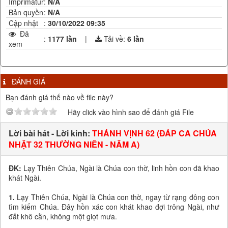
Imprimatur
:
N/A
Bản quyền
:
N/A
Cập nhật
:
30/10/2022 09:35
Đã
:
1177 lần
|
Tải về:
6
lần
xem
ĐÁNH GIÁ
Bạn đánh giá thế nào về file này?
Hãy click vào hình sao để đánh giá File
Lời bài hát - Lời kinh:
THÁNH VỊNH 62 (ĐÁP CA CHÚA
NHẬT 32 THƯỜNG NIÊN - NĂM A)
ĐK:
Lạy Thiên Chúa, Ngài là Chúa con thờ, linh hồn con đã khao
khát Ngài.
1.
Lạy Thiên Chúa, Ngài là Chúa con thờ, ngay từ rạng đông con
tìm kiếm Chúa. Đây hồn xác con khát khao đợi trông Ngài, như
đất khô cằn, không một giọt mưa.