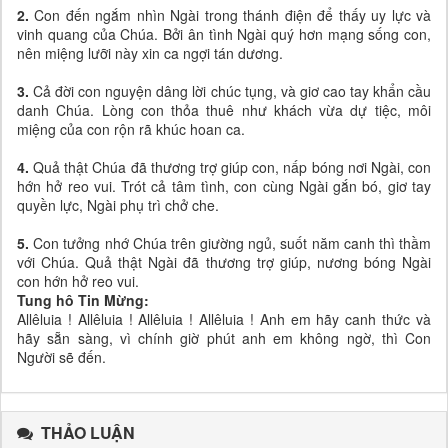
2.
Con đến ngắm nhìn Ngài trong thánh điện để thấy uy lực và
vinh quang của Chúa. Bởi ân tình Ngài quý hơn mạng sống con,
nên miệng lưỡi này xin ca ngợi tán dương.
3.
Cả đời con nguyện dâng lời chúc tụng, và giơ cao tay khẩn cầu
danh Chúa. Lòng con thỏa thuê như khách vừa dự tiệc, môi
miệng của con rộn rã khúc hoan ca.
4.
Quả thật Chúa đã thương trợ giúp con, nấp bóng nơi Ngài, con
hớn hở reo vui. Trót cả tâm tình, con cùng Ngài gắn bó, giơ tay
quyền lực, Ngài phụ trì chở che.
5.
Con tưởng nhớ Chúa trên giường ngủ, suốt năm canh thì thầm
với Chúa. Quả thật Ngài đã thương trợ giúp, nương bóng Ngài
con hớn hở reo vui.
Tung hô Tin Mừng:
Allêluia ! Allêluia ! Allêluia ! Allêluia ! Anh em hãy canh thức và
hãy sẵn sàng, vì chính giờ phút anh em không ngờ, thì Con
Người sẽ đến.
THẢO LUẬN