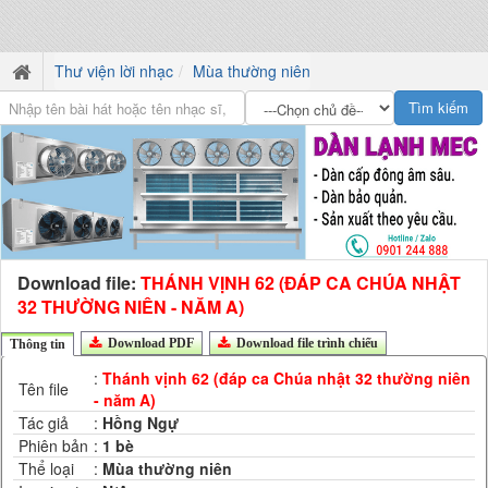
Thư viện lời nhạc
Mùa thường niên
Download file:
THÁNH VỊNH 62 (ĐÁP CA CHÚA NHẬT
32 THƯỜNG NIÊN - NĂM A)
Download PDF
Download file trình chiếu
Thông tin
:
Thánh vịnh 62 (đáp ca Chúa nhật 32 thường niên
Tên file
- năm A)
Tác giả
:
Hồng Ngự
Phiên bản
:
1 bè
Thể loại
:
Mùa thường niên