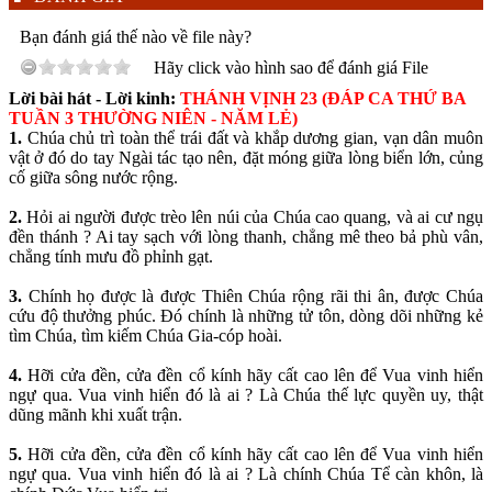
Bạn đánh giá thế nào về file này?
Hãy click vào hình sao để đánh giá File
Lời bài hát - Lời kinh:
THÁNH VỊNH 23 (ĐÁP CA THỨ BA
TUẦN 3 THƯỜNG NIÊN - NĂM LẺ)
1.
Chúa chủ trì toàn thể trái đất và khắp dương gian, vạn dân muôn
vật ở đó do tay Ngài tác tạo nên, đặt móng giữa lòng biển lớn, củng
cố giữa sông nước rộng.
2.
Hỏi ai người được trèo lên núi của Chúa cao quang, và ai cư ngụ
đền thánh ? Ai tay sạch với lòng thanh, chẳng mê theo bả phù vân,
chẳng tính mưu đồ phỉnh gạt.
3.
Chính họ được là được Thiên Chúa rộng rãi thi ân, được Chúa
cứu độ thưởng phúc. Đó chính là những tử tôn, dòng dõi những kẻ
tìm Chúa, tìm kiếm Chúa Gia-cóp hoài.
4.
Hỡi cửa đền, cửa đền cổ kính hãy cất cao lên để Vua vinh hiển
ngự qua. Vua vinh hiển đó là ai ? Là Chúa thế lực quyền uy, thật
dũng mãnh khi xuất trận.
5.
Hỡi cửa đền, cửa đền cổ kính hãy cất cao lên để Vua vinh hiển
ngự qua. Vua vinh hiển đó là ai ? Là chính Chúa Tể càn khôn, là