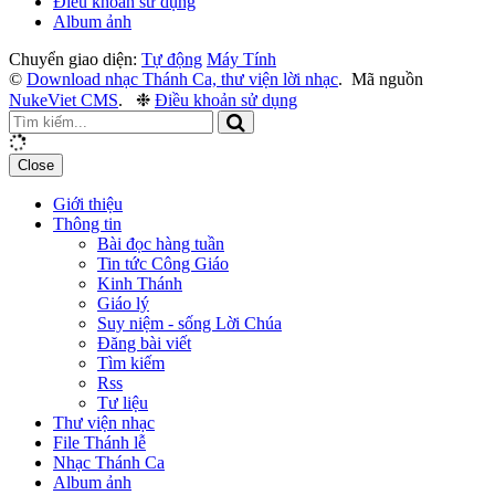
Điều khoản sử dụng
Album ảnh
Chuyển giao diện:
Tự động
Máy Tính
©
Download nhạc Thánh Ca, thư viện lời nhạc
.
Mã nguồn
NukeViet CMS
.
❉
Điều khoản sử dụng
Close
Giới thiệu
Thông tin
Bài đọc hàng tuần
Tin tức Công Giáo
Kinh Thánh
Giáo lý
Suy niệm - sống Lời Chúa
Đăng bài viết
Tìm kiếm
Rss
Tư liệu
Thư viện nhạc
File Thánh lễ
Nhạc Thánh Ca
Album ảnh