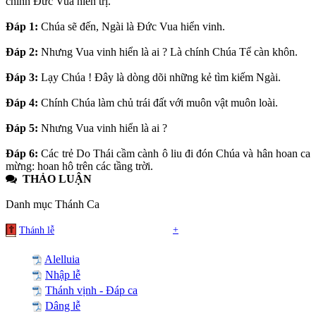
chính Đức Vua hiển trị.
Đáp 1:
Chúa sẽ đến, Ngài là Đức Vua hiển vinh.
Đáp 2:
Nhưng Vua vinh hiển là ai ? Là chính Chúa Tể càn khôn.
Đáp 3:
Lạy Chúa ! Đây là dòng dõi những kẻ tìm kiếm Ngài.
Đáp 4:
Chính Chúa làm chủ trái đất với muôn vật muôn loài.
Đáp 5:
Nhưng Vua vinh hiển là ai ?
Đáp 6:
Các trẻ Do Thái cầm cành ô liu đi đón Chúa và hân hoan ca
mừng: hoan hô trên các tầng trời.
THẢO LUẬN
Danh mục Thánh Ca
+
Thánh lễ
Alelluia
Nhập lễ
Thánh vịnh - Đáp ca
Dâng lễ