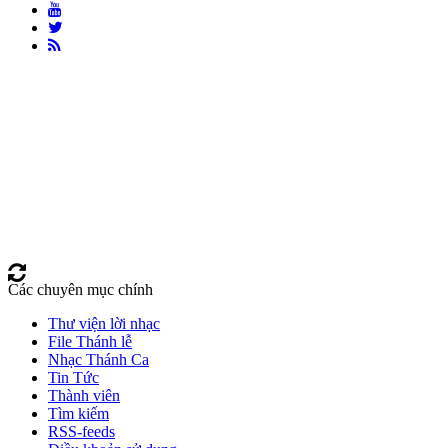
Các chuyên mục chính
Thư viện lời nhạc
File Thánh lễ
Nhạc Thánh Ca
Tin Tức
Thành viên
Tìm kiếm
RSS-feeds