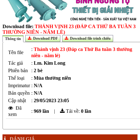
Download file:
THÁNH VỊNH 23 (ĐÁP CA THỨ BA TUẦN 3
THƯỜNG NIÊN - NĂM LẺ)
Download PDF
Download file trình chiếu
Thông tin
:
Thánh vịnh 23 (Đáp ca Thứ Ba tuần 3 thường
Tên file
niên - năm lẻ)
Tác giả
:
Lm. Kim Long
Phiên bản
:
2 bè
Thể loại
:
Mùa thường niên
Imprimatur
:
N/A
Bản quyền
:
N/A
Cập nhật
:
29/05/2023 23:05
Đã
:
969 lần
|
Tải về:
0
lần
xem
ĐÁNH GIÁ