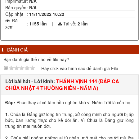
Imprimatur
:
N/A
Bản quyền
:
N/A
Cập nhật
:
11/11/2022 10:22
Đã
:
1155 lần
|
Tải về:
2
lần
xem
ĐÁNH GIÁ
Bạn đánh giá thế nào về file này?
Hãy click vào hình sao để đánh giá File
Lời bài hát - Lời kinh:
THÁNH VỊNH 144 (ĐÁP CA
CHÚA NHẬT 4 THƯỜNG NIÊN - NĂM A)
Đáp:
Phúc thay ai có tâm hồn nghèo khó vì Nước Trời là của họ.
1
. Chúa là Đấng giữ lòng tín trung, xử công minh cho người bị áp
bức, ban lương thực cho kẻ đói ăn. Vì Chúa là Đấng giữ lòng
trung tín mãi muôn đời.
2.
Chúa giải phóng những ai tù nhân, mở mắt cho người mù lòa