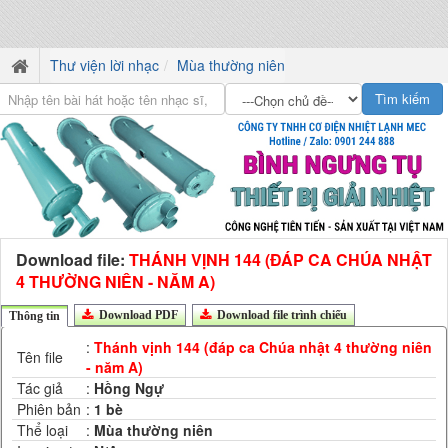
Thư viện lời nhạc
Mùa thường niên
Download file:
THÁNH VỊNH 144 (ĐÁP CA CHÚA NHẬT
4 THƯỜNG NIÊN - NĂM A)
Download PDF
Download file trình chiếu
Thông tin
:
Thánh vịnh 144 (đáp ca Chúa nhật 4 thường niên
Tên file
- năm A)
Tác giả
:
Hồng Ngự
Phiên bản
:
1 bè
Thể loại
:
Mùa thường niên