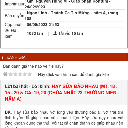
:
Gm. Nguyễn Hùng Vị - Giáo phận Kontum -
Imprimatur
24/02/2023
:
Ngọc Linh - Thánh Ca Tin Mừng - năm A, trang
Bản quyền
108
Cập nhật
:
06/09/2023 21:53
Đã
:
1083 lần
|
Tải về:
15
lần
xem
ĐÁNH GIÁ
Bạn đánh giá thế nào về file này?
Hãy click vào hình sao để đánh giá File
Lời bài hát - Lời kinh:
HÃY SỬA BẢO NHAU (MT. 18 :
15 - 20 & GA. 19, 20 (CHÚA NHẬT 23 THƯỜNG NIÊN -
NĂM A)
ĐK:
Hãy sửa bảo nhau với lòng yêu thương bác ái, với trái tim
tinh tuyền để giúp nhau nên hoàn thiện. Hãy sửa dạy nhau với
lòng khoan dung tha thứ, với tất cả chân thành để giúp nhau nên