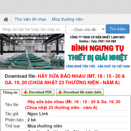
Thư viện lời nhạc
Mùa thường niên
Download file:
HÃY SỬA BẢO NHAU (MT. 18 : 15 - 20 &
GA. 19, 20 (CHÚA NHẬT 23 THƯỜNG NIÊN - NĂM A)
Download PDF
Download file trình chiếu
Thông tin
:
Hãy sửa bảo nhau (Mt. 18 : 15 - 20 & Ga. 19, 20
Tên file
(Chúa nhật 23 thường niên - năm A)
Tác giả
:
Ngọc Linh
Phiên bản
:
2 bè
Thể loại
:
Mùa thường niên