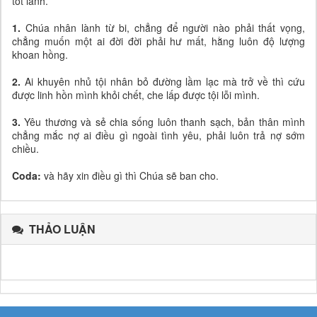
tốt lành.
1.
Chúa nhân lành từ bi, chẳng để người nào phải thất vọng,
chẳng muốn một ai đời đời phải hư mất, hằng luôn độ lượng
khoan hồng.
2.
Ai khuyên nhủ tội nhân bỏ đường lầm lạc mà trở về thì cứu
được linh hồn mình khỏi chết, che lấp được tội lỗi mình.
3.
Yêu thương và sẻ chia sống luôn thanh sạch, bản thân mình
chẳng mắc nợ ai điều gì ngoài tình yêu, phải luôn trả nợ sớm
chiều.
Coda:
và hãy xin điều gì thì Chúa sẽ ban cho.
THẢO LUẬN